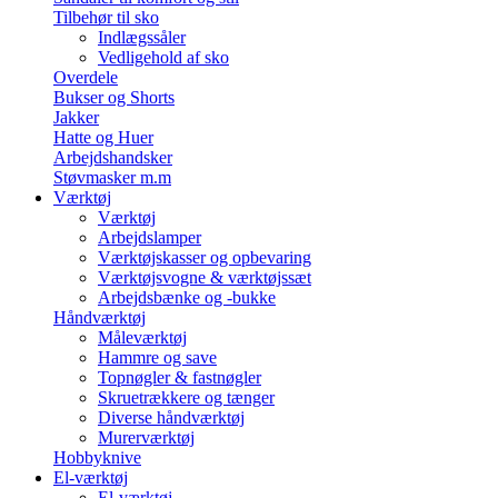
Tilbehør til sko
Indlægssåler
Vedligehold af sko
Overdele
Bukser og Shorts
Jakker
Hatte og Huer
Arbejdshandsker
Støvmasker m.m
Værktøj
Værktøj
Arbejdslamper
Værktøjskasser og opbevaring
Værktøjsvogne & værktøjssæt
Arbejdsbænke og -bukke
Håndværktøj
Måleværktøj
Hammre og save
Topnøgler & fastnøgler
Skruetrækkere og tænger
Diverse håndværktøj
Murerværktøj
Hobbyknive
El-værktøj
El-værktøj