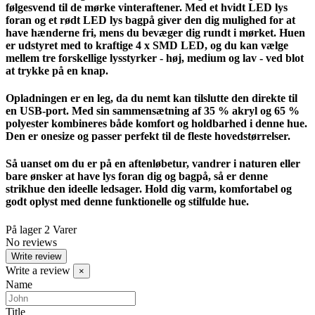
følgesvend til de mørke vinteraftener. Med et hvidt LED lys
foran og et rødt LED lys bagpå giver den dig mulighed for at
have hænderne fri, mens du bevæger dig rundt i mørket. Huen
er udstyret med to kraftige 4 x SMD LED, og du kan vælge
mellem tre forskellige lysstyrker - høj, medium og lav - ved blot
at trykke på en knap.
Opladningen er en leg, da du nemt kan tilslutte den direkte til
en USB-port. Med sin sammensætning af 35 % akryl og 65 %
polyester kombineres både komfort og holdbarhed i denne hue.
Den er onesize og passer perfekt til de fleste hovedstørrelser.
Så uanset om du er på en aftenløbetur, vandrer i naturen eller
bare ønsker at have lys foran dig og bagpå, så er denne
strikhue den ideelle ledsager. Hold dig varm, komfortabel og
godt oplyst med denne funktionelle og stilfulde hue.
På lager
2 Varer
No reviews
Write review
Write a review
×
Name
Title