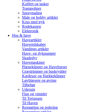
Kuffert og tasker
Trampoliner
Spraymaling
Male og hobby artikler
Krus med tryk
Rodekassen
Elektronik
Hus & have
Haveartikler
Haveredskaber
Vandings artikler
Have- og dykpumper
Skadedyr
Havemaskiner
Plæneklipper og Havefræser
Græstrimmer og buskrydder
Kædesav og Hækkeklipper
Løvblæsere og øvrige
Tilbehør
Uderum
Flag og vimpler
Til Terrassen
Til Haven
Rengøring og polering
Rengøringsartikler