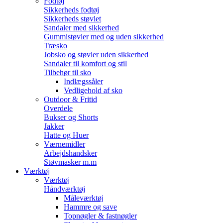
Fodtøj
Sikkerheds fodtøj
Sikkerheds støvlet
Sandaler med sikkerhed
Gummistøvler med og uden sikkerhed
Træsko
Jobsko og støvler uden sikkerhed
Sandaler til komfort og stil
Tilbehør til sko
Indlægssåler
Vedligehold af sko
Outdoor & Fritid
Overdele
Bukser og Shorts
Jakker
Hatte og Huer
Værnemidler
Arbejdshandsker
Støvmasker m.m
Værktøj
Værktøj
Håndværktøj
Måleværktøj
Hammre og save
Topnøgler & fastnøgler