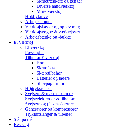
Skruetrækkere og tænger
Diverse håndværktøj
Murerværktøj
Hobbyknive
Arbejdslamper
Værktøjskasser og opbevaring
Værktøjsvogne & værktøjssæt
Arbejdsbænke og -bukke
El-værktøj
El-værktøj
Powerplus
Tilbehør Elværktøj
Bor
Skrue bits
Skæretilbehør
Batterier og ladere
Slibepapir m.m
Højtryksrenser
Svejsere & plasmaskærere
Svejseelektroder & tilbehør
Svejsere og plasmaskærere
Generatorer og kompressorer
Trykluftslanger & tilbehør
Stål på mål
Restsalg