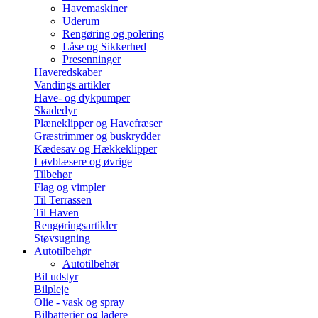
Havemaskiner
Uderum
Rengøring og polering
Låse og Sikkerhed
Presenninger
Haveredskaber
Vandings artikler
Have- og dykpumper
Skadedyr
Plæneklipper og Havefræser
Græstrimmer og buskrydder
Kædesav og Hækkeklipper
Løvblæsere og øvrige
Tilbehør
Flag og vimpler
Til Terrassen
Til Haven
Rengøringsartikler
Støvsugning
Autotilbehør
Autotilbehør
Bil udstyr
Bilpleje
Olie - vask og spray
Bilbatterier og ladere