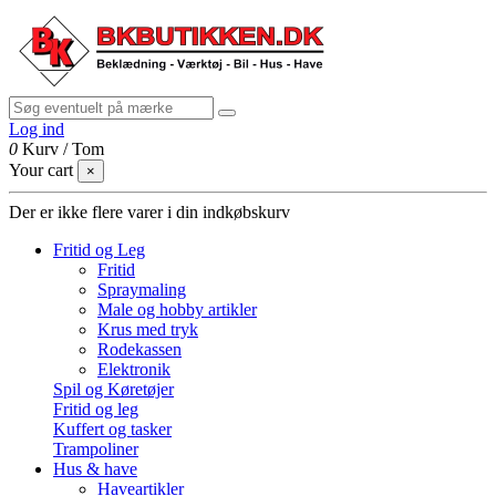
Log ind
0
Kurv
/
Tom
Your cart
×
Der er ikke flere varer i din indkøbskurv
Fritid og Leg
Fritid
Spraymaling
Male og hobby artikler
Krus med tryk
Rodekassen
Elektronik
Spil og Køretøjer
Fritid og leg
Kuffert og tasker
Trampoliner
Hus & have
Haveartikler