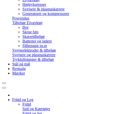
Højtryksrenser
Svejsere & plasmaskærere
Generatorer og kompressorer
Powerplus
Tilbehør Elværktøj
Bor
Skrue bits
Skæretilbehør
Batterier og ladere
Slibepapir m.m
Svejseelektroder & tilbehør
Svejsere og plasmaskærere
Trykluftslanger & tilbehør
Stål på mål
Restsalg
Mærker
Fritid og Leg
Fritid
Spil og Køretøjer
Fritid og leg