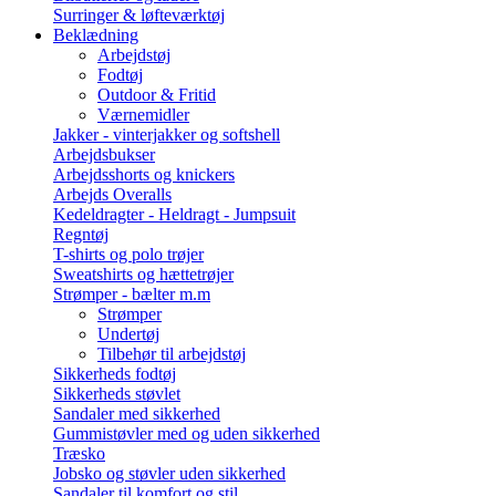
Surringer & løfteværktøj
Beklædning
Arbejdstøj
Fodtøj
Outdoor & Fritid
Værnemidler
Jakker - vinterjakker og softshell
Arbejdsbukser
Arbejdsshorts og knickers
Arbejds Overalls
Kedeldragter - Heldragt - Jumpsuit
Regntøj
T-shirts og polo trøjer
Sweatshirts og hættetrøjer
Strømper - bælter m.m
Strømper
Undertøj
Tilbehør til arbejdstøj
Sikkerheds fodtøj
Sikkerheds støvlet
Sandaler med sikkerhed
Gummistøvler med og uden sikkerhed
Træsko
Jobsko og støvler uden sikkerhed
Sandaler til komfort og stil