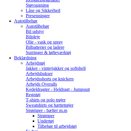
Støvsugning
Låse og Sikkerhed
Presenninger
Autotilbehør
Autotilbehør
Bil udstyr
Bilpleje
Olie - vask og spray
Bilbatterier og ladere
Surringer & løfteværktøj
Beklædning
Arbejdstøj
Jakker - vinterjakker og softshell
Arbejdsbukser
Arbejdsshorts og knickers
Arbejds Overalls
Kedeldragter - Heldragt - Jumpsuit
Regntøj
T-shirts og polo trøjer
Sweatshirts og hættetrøjer
Strømper - bælter m.m
Strømper
Undertøj
Tilbehør til arbejdstøj