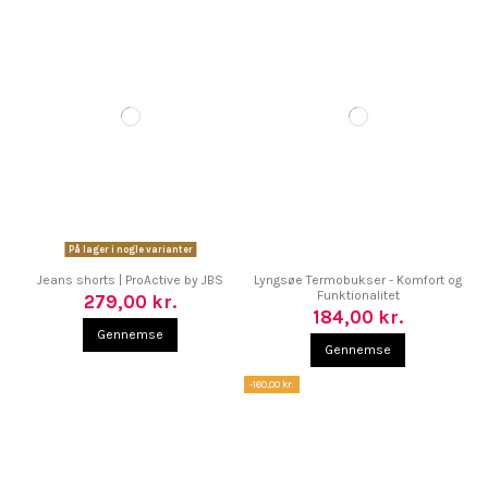
På lager i nogle varianter
Jeans shorts | ProActive by JBS
Lyngsøe Termobukser - Komfort og
Funktionalitet
279,00 kr.
184,00 kr.
Gennemse
Gennemse
-160,00 kr.