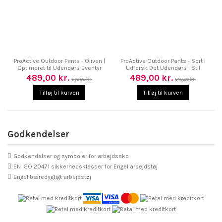
ProActive Outdoor Pants - Oliven |
ProActive Outdoor Pants - Sort |
Optimeret til Udendørs Eventyr
Udforsk Det Udendørs i Stil
489,00 kr.
489,00 kr.
649,00 kr.
649,00 kr.
Tilføj til kurven
Tilføj til kurven
Godkendelser
Godkendelser og symboler for arbejdssko
EN ISO 20471 sikkerhedsklasser for Engel arbejdstøj
Engel bæredygtigt arbejdstøj