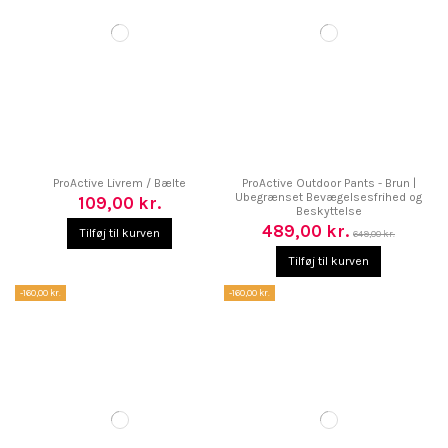
ProActive Livrem / Bælte
ProActive Outdoor Pants - Brun |
Ubegrænset Bevægelsesfrihed og
109,00 kr.
Beskyttelse
489,00 kr.
Tilføj til kurven
649,00 kr.
Tilføj til kurven
-160,00 kr.
-160,00 kr.