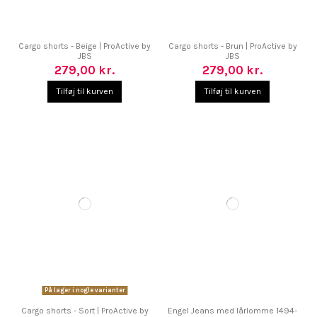
Cargo shorts - Beige | ProActive by
Cargo shorts - Brun | ProActive by
JBS
JBS
279,00 kr.
279,00 kr.
Tilføj til kurven
Tilføj til kurven
På lager i nogle varianter
Cargo shorts - Sort | ProActive by
Engel Jeans med lårlomme 1494-