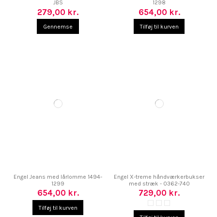
JBS
1298
279,00 kr.
654,00 kr.
Gennemse
Tilføj til kurven
Engel Jeans med lårlomme 1494-
Engel X-treme håndværkerbukser
1299
med stræk - 0362-740
654,00 kr.
729,00 kr.
Tilføj til kurven