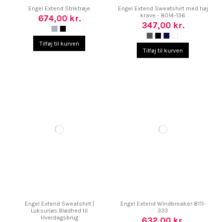
Engel Extend Striktrøje
Engel Extend Sweatshirt med høj
krave - 8014-136
674,00 kr.
347,00 kr.
Tilføj til kurven
Tilføj til kurven
Engel Extend Sweatshirt |
Engel Extend Windbreaker 8111-
Luksuriøs Blødhed til
333
Hverdagsbrug
632,00 kr.