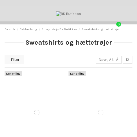
0
Forside
Beklædning
Arbejdstøj - BK Butikken
Sweatshirts og hættetrøjer
Sweatshirts og hættetrøjer
Filter
Navn, A til Å
12
Kun online
Kun online