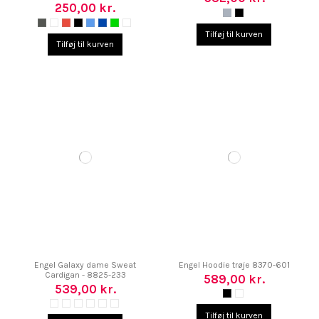
250,00 kr.
Tilføj til kurven
Tilføj til kurven
Engel Galaxy dame Sweat
Engel Hoodie trøje 8370-601
Cardigan - 8825-233
589,00 kr.
539,00 kr.
Tilføj til kurven