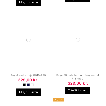
Tilføj til kurven
Engel Hættetrøje 8019-250
Engel Skjorte bomuld langærmet
7181-830
529,00 kr.
329,00 kr.
Tilføj til kurven
Tilføj til kurven
-50,00 kr.