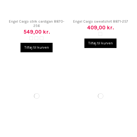
Engel Cargo strik cardigan 8870-
Engel Cargo sweatshirt 8871-257
256
409,00 kr.
549,00 kr.
Tilføj til kurven
Tilføj til kurven