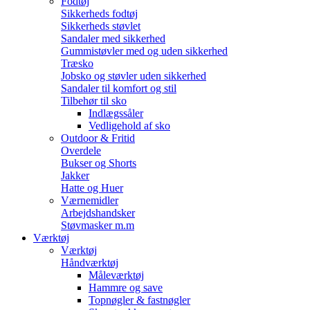
Fodtøj
Sikkerheds fodtøj
Sikkerheds støvlet
Sandaler med sikkerhed
Gummistøvler med og uden sikkerhed
Træsko
Jobsko og støvler uden sikkerhed
Sandaler til komfort og stil
Tilbehør til sko
Indlægssåler
Vedligehold af sko
Outdoor & Fritid
Overdele
Bukser og Shorts
Jakker
Hatte og Huer
Værnemidler
Arbejdshandsker
Støvmasker m.m
Værktøj
Værktøj
Håndværktøj
Måleværktøj
Hammre og save
Topnøgler & fastnøgler