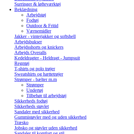
Surringer & løfteværktøj
Beklædning
Arbejdstøj
Fodtøj
Outdoor & Fritid
Værnemidler
Jakker - vinterjakker og softshell
Arbejdsbukser
Arbejdsshorts og knickers
Arbejds Overalls
Kedeldragter - Heldragt - Jumpsuit
Regntøj
T-shirts og polo trøjer
Sweatshirts og hættetrøjer
Strømper - bælter m.m
Strømper
Undertøj
Tilbehør til arbejdstøj
Sikkerheds fodtøj
Sikkerheds støvlet
Sandaler med sikkerhed
Gummistøvler med og uden sikkerhed
Træsko
Jobsko og støvler uden sikkerhed
Sandaler til komfort og stil