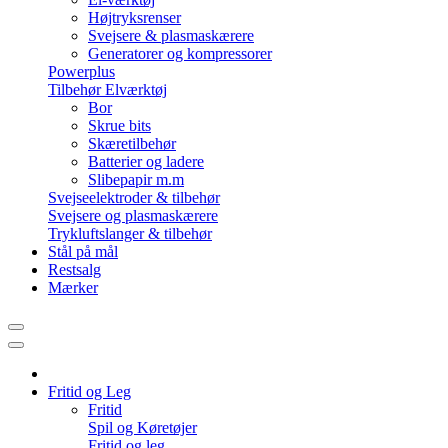
Højtryksrenser
Svejsere & plasmaskærere
Generatorer og kompressorer
Powerplus
Tilbehør Elværktøj
Bor
Skrue bits
Skæretilbehør
Batterier og ladere
Slibepapir m.m
Svejseelektroder & tilbehør
Svejsere og plasmaskærere
Trykluftslanger & tilbehør
Stål på mål
Restsalg
Mærker
Fritid og Leg
Fritid
Spil og Køretøjer
Fritid og leg