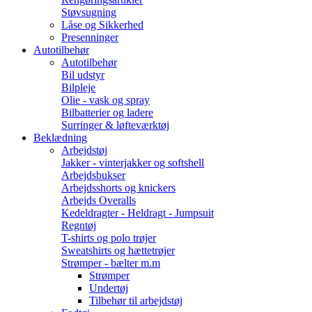
Støvsugning
Låse og Sikkerhed
Presenninger
Autotilbehør
Autotilbehør
Bil udstyr
Bilpleje
Olie - vask og spray
Bilbatterier og ladere
Surringer & løfteværktøj
Beklædning
Arbejdstøj
Jakker - vinterjakker og softshell
Arbejdsbukser
Arbejdsshorts og knickers
Arbejds Overalls
Kedeldragter - Heldragt - Jumpsuit
Regntøj
T-shirts og polo trøjer
Sweatshirts og hættetrøjer
Strømper - bælter m.m
Strømper
Undertøj
Tilbehør til arbejdstøj