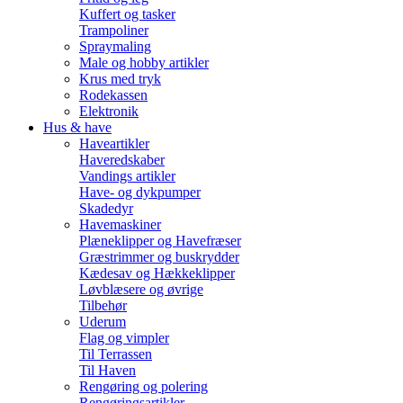
Kuffert og tasker
Trampoliner
Spraymaling
Male og hobby artikler
Krus med tryk
Rodekassen
Elektronik
Hus & have
Haveartikler
Haveredskaber
Vandings artikler
Have- og dykpumper
Skadedyr
Havemaskiner
Plæneklipper og Havefræser
Græstrimmer og buskrydder
Kædesav og Hækkeklipper
Løvblæsere og øvrige
Tilbehør
Uderum
Flag og vimpler
Til Terrassen
Til Haven
Rengøring og polering
Rengøringsartikler