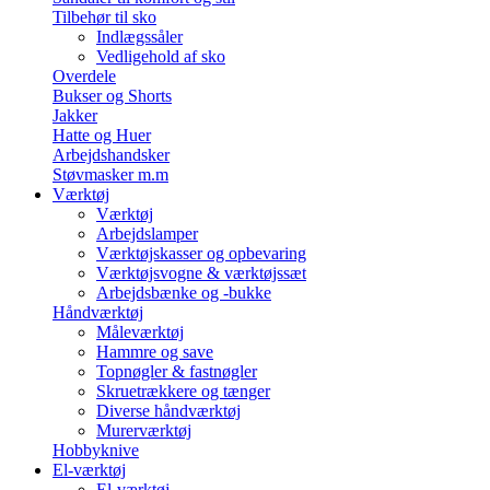
Tilbehør til sko
Indlægssåler
Vedligehold af sko
Overdele
Bukser og Shorts
Jakker
Hatte og Huer
Arbejdshandsker
Støvmasker m.m
Værktøj
Værktøj
Arbejdslamper
Værktøjskasser og opbevaring
Værktøjsvogne & værktøjssæt
Arbejdsbænke og -bukke
Håndværktøj
Måleværktøj
Hammre og save
Topnøgler & fastnøgler
Skruetrækkere og tænger
Diverse håndværktøj
Murerværktøj
Hobbyknive
El-værktøj
El-værktøj