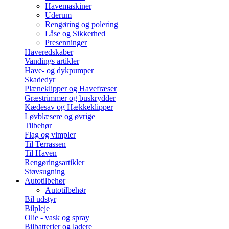
Havemaskiner
Uderum
Rengøring og polering
Låse og Sikkerhed
Presenninger
Haveredskaber
Vandings artikler
Have- og dykpumper
Skadedyr
Plæneklipper og Havefræser
Græstrimmer og buskrydder
Kædesav og Hækkeklipper
Løvblæsere og øvrige
Tilbehør
Flag og vimpler
Til Terrassen
Til Haven
Rengøringsartikler
Støvsugning
Autotilbehør
Autotilbehør
Bil udstyr
Bilpleje
Olie - vask og spray
Bilbatterier og ladere