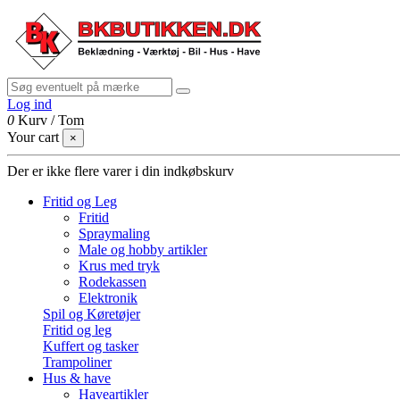
Log ind
0
Kurv
/
Tom
Your cart
×
Der er ikke flere varer i din indkøbskurv
Fritid og Leg
Fritid
Spraymaling
Male og hobby artikler
Krus med tryk
Rodekassen
Elektronik
Spil og Køretøjer
Fritid og leg
Kuffert og tasker
Trampoliner
Hus & have
Haveartikler