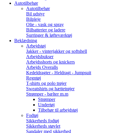
Autotilbehør
Autotilbehør
Bil udstyr
Bilpleje
Olie - vask og spray
Bilbatterier og ladere
Surringer & løfteværktøj
Beklædning
Arbejdstøj
Jakker - vinterjakker og softshell
Arbejdsbukser
Arbejdsshorts og knickers
Arbejds Overalls
Kedeldragter - Heldragt - Jumpsuit
Regntøj
T-shirts og polo trøjer
Sweatshirts og hættetrøjer
Strømper - bælter m.m
Strømper
Undertøj
Tilbehør til arbejdstøj
Fodtøj
Sikkerheds fodtøj
Sikkerheds støvlet
Sandaler med sikkerhed