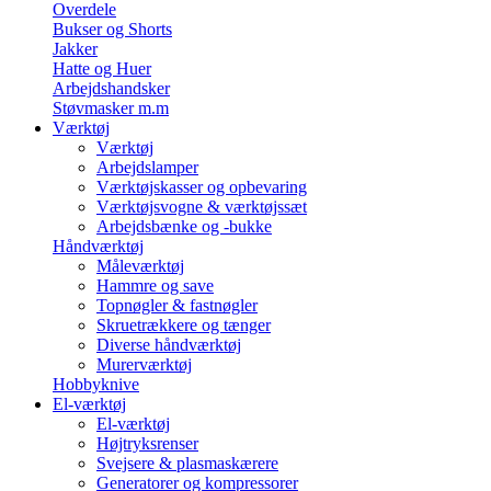
Overdele
Bukser og Shorts
Jakker
Hatte og Huer
Arbejdshandsker
Støvmasker m.m
Værktøj
Værktøj
Arbejdslamper
Værktøjskasser og opbevaring
Værktøjsvogne & værktøjssæt
Arbejdsbænke og -bukke
Håndværktøj
Måleværktøj
Hammre og save
Topnøgler & fastnøgler
Skruetrækkere og tænger
Diverse håndværktøj
Murerværktøj
Hobbyknive
El-værktøj
El-værktøj
Højtryksrenser
Svejsere & plasmaskærere
Generatorer og kompressorer