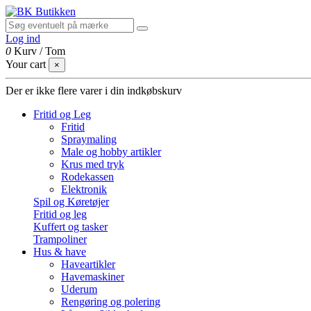
Log ind
0
Kurv
/
Tom
Your cart
×
Der er ikke flere varer i din indkøbskurv
Fritid og Leg
Fritid
Spraymaling
Male og hobby artikler
Krus med tryk
Rodekassen
Elektronik
Spil og Køretøjer
Fritid og leg
Kuffert og tasker
Trampoliner
Hus & have
Haveartikler
Havemaskiner
Uderum
Rengøring og polering