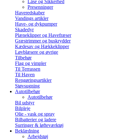
Låse og Sikkerhed
Presenninger
Haveredskaber
Vandings artikler
Have- og dykpumper
Skadedyr
Plæneklipper og Havefræser
Græstrimmer og buskrydder
Kædesav og Hækkeklipper
Løvblæsere og øvrige
Tilbehør
Flag og vimpler
Til Terrassen
Til Haven
Rengøringsartikler
Støvsugning
Autotilbehør
Autotilbehør
Bil udstyr
Bilpleje
Olie - vask og spray
Bilbatterier og ladere
Surringer & løfteværktøj
Beklædning
Arbejdstøj