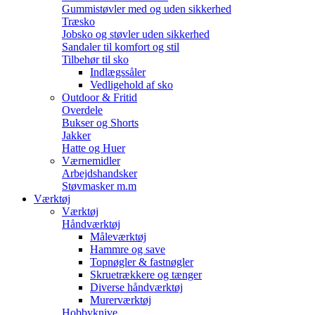
Gummistøvler med og uden sikkerhed
Træsko
Jobsko og støvler uden sikkerhed
Sandaler til komfort og stil
Tilbehør til sko
Indlægssåler
Vedligehold af sko
Outdoor & Fritid
Overdele
Bukser og Shorts
Jakker
Hatte og Huer
Værnemidler
Arbejdshandsker
Støvmasker m.m
Værktøj
Værktøj
Håndværktøj
Måleværktøj
Hammre og save
Topnøgler & fastnøgler
Skruetrækkere og tænger
Diverse håndværktøj
Murerværktøj
Hobbyknive