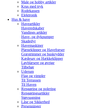
Male og hobby artikler
Krus med tryk
Rodekassen
Elektronik
Hus & have
Haveartikler
Haveredskaber
Vandings artikler
Have- og dykpumper
Skadedyr
Havemaskiner
Plæneklipper og Havefræser
Græstrimmer og buskrydder
Kædesav og Hækkeklipper
Løvblæsere og øvrige
Tilbehør
Uderum
Flag og vimpler
Til Terrassen
Til Haven
Rengøring og polering
Rengøringsartikler
Støvsugning
Låse og Sikkerhed
Presenninger