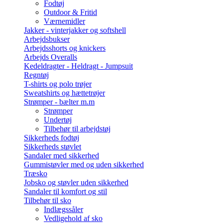
Fodtøj
Outdoor & Fritid
Værnemidler
Jakker - vinterjakker og softshell
Arbejdsbukser
Arbejdsshorts og knickers
Arbejds Overalls
Kedeldragter - Heldragt - Jumpsuit
Regntøj
T-shirts og polo trøjer
Sweatshirts og hættetrøjer
Strømper - bælter m.m
Strømper
Undertøj
Tilbehør til arbejdstøj
Sikkerheds fodtøj
Sikkerheds støvlet
Sandaler med sikkerhed
Gummistøvler med og uden sikkerhed
Træsko
Jobsko og støvler uden sikkerhed
Sandaler til komfort og stil
Tilbehør til sko
Indlægssåler
Vedligehold af sko