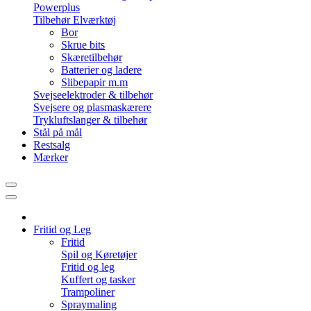
Powerplus
Tilbehør Elværktøj
Bor
Skrue bits
Skæretilbehør
Batterier og ladere
Slibepapir m.m
Svejseelektroder & tilbehør
Svejsere og plasmaskærere
Trykluftslanger & tilbehør
Stål på mål
Restsalg
Mærker
Fritid og Leg
Fritid
Spil og Køretøjer
Fritid og leg
Kuffert og tasker
Trampoliner
Spraymaling