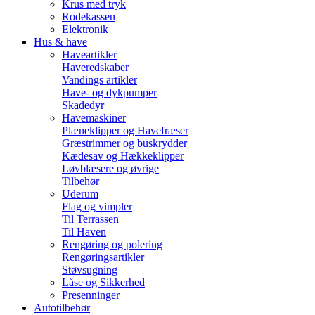
Krus med tryk
Rodekassen
Elektronik
Hus & have
Haveartikler
Haveredskaber
Vandings artikler
Have- og dykpumper
Skadedyr
Havemaskiner
Plæneklipper og Havefræser
Græstrimmer og buskrydder
Kædesav og Hækkeklipper
Løvblæsere og øvrige
Tilbehør
Uderum
Flag og vimpler
Til Terrassen
Til Haven
Rengøring og polering
Rengøringsartikler
Støvsugning
Låse og Sikkerhed
Presenninger
Autotilbehør