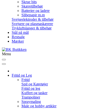
Skrue bits
Skæretilbehør
Batterier og ladere
Slibepapir m.m
Svejseelektroder & tilbehør
Svejsere og plasmaskærere
Trykluftslanger & tilbehør
Stål på mål
Restsalg
Mærker
Menu
Fritid og Leg
Fritid
Spil og Køretøjer
Fritid og leg
Kuffert og tasker
Trampoliner
Spraymaling
Male og hobby artikler