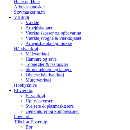
Hatte og Huer
Arbejdshandsker
Støvmasker m.m
Værktøj
Værktøj
Arbejdslamper
Værktøjskasser og opbevaring
Værktøjsvogne & værktøjssæt
Arbejdsbænke og -bukke
Håndværktøj
Måleværktøj
Hammre og save
Topnøgler & fastnøgler
Skruetrækkere og tænger
Diverse håndværktøj
Murerværktøj
Hobbyknive
El-værktøj
El-værktøj
Højtryksrenser
Svejsere & plasmaskærere
Generatorer og kompressorer
Powerplus
Tilbehør Elværktøj
Bor