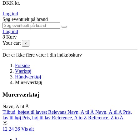
DKK kr.
Log ind
Søg eventuelt på brand
Log ind
0
Kurv
Your cart
×
Der er ikke flere varer i din indkøbskurv
Forside
Værktøj
Håndværktøj
Murerværktøj
Murerværktøj
Navn, A til Å
Tilbud, højest til lavest
Relevans
Navn, A til Å
Navn, Å til A
Pris,
lav til høj
Pris, høj til lav
Reference, A to Z
Reference, Z to A
25
12
24
36
Vis alt
1