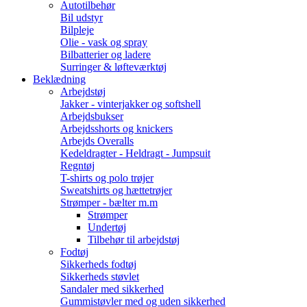
Autotilbehør
Bil udstyr
Bilpleje
Olie - vask og spray
Bilbatterier og ladere
Surringer & løfteværktøj
Beklædning
Arbejdstøj
Jakker - vinterjakker og softshell
Arbejdsbukser
Arbejdsshorts og knickers
Arbejds Overalls
Kedeldragter - Heldragt - Jumpsuit
Regntøj
T-shirts og polo trøjer
Sweatshirts og hættetrøjer
Strømper - bælter m.m
Strømper
Undertøj
Tilbehør til arbejdstøj
Fodtøj
Sikkerheds fodtøj
Sikkerheds støvlet
Sandaler med sikkerhed
Gummistøvler med og uden sikkerhed