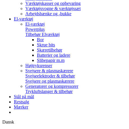
Værktøjskasser og opbevaring
Værktøjsvogne & værktøjssæt
Arbejdsbænke og -bukke
El-værktøj
El-værktøj
Powerplus
Tilbehør Elværktøj
Bor
Skrue bits
Skæretilbehør
Batterier og ladere
Slibepapir m.m
Højtryksrenser
Svejsere & plasmaskærere
Svejseelektroder & tilbehør
Svejsere og plasmaskærere
Generatorer og kompressorer
Trykluftslanger & tilbehør
Stål på mål
Restsalg
Mærker
Dansk