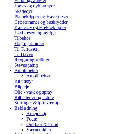
Vandings artikler
Have- og dykpumper
Skadedyr
Plæneklipper og Havefræser
Græstrimmer og buskrydder
Kædesav og Hækkeklipper
Løvblæsere og øvrige
Tilbehør
Flag og vimpler
Til Terrassen
Til Haven
Rengøringsartikler
Støvsugning
Autotilbehør
Autotilbehør
Bil udstyr
Bilpleje
Olie - vask og spray
Bilbatterier og ladere
Surringer & løfteværktøj
Beklædning
Arbejdstøj
Fodtøj
Outdoor & Fritid
Værnemidler