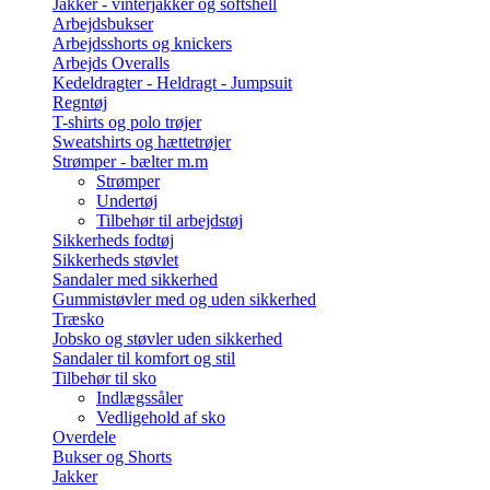
Jakker - vinterjakker og softshell
Arbejdsbukser
Arbejdsshorts og knickers
Arbejds Overalls
Kedeldragter - Heldragt - Jumpsuit
Regntøj
T-shirts og polo trøjer
Sweatshirts og hættetrøjer
Strømper - bælter m.m
Strømper
Undertøj
Tilbehør til arbejdstøj
Sikkerheds fodtøj
Sikkerheds støvlet
Sandaler med sikkerhed
Gummistøvler med og uden sikkerhed
Træsko
Jobsko og støvler uden sikkerhed
Sandaler til komfort og stil
Tilbehør til sko
Indlægssåler
Vedligehold af sko
Overdele
Bukser og Shorts
Jakker