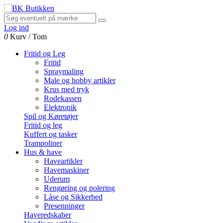
Log ind
0
Kurv
/
Tom
Fritid og Leg
Fritid
Spraymaling
Male og hobby artikler
Krus med tryk
Rodekassen
Elektronik
Spil og Køretøjer
Fritid og leg
Kuffert og tasker
Trampoliner
Hus & have
Haveartikler
Havemaskiner
Uderum
Rengøring og polering
Låse og Sikkerhed
Presenninger
Haveredskaber