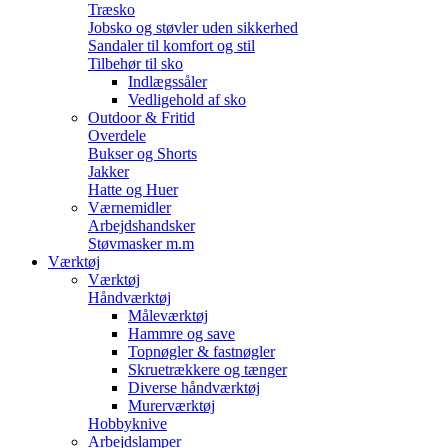
Træsko
Jobsko og støvler uden sikkerhed
Sandaler til komfort og stil
Tilbehør til sko
Indlægssåler
Vedligehold af sko
Outdoor & Fritid
Overdele
Bukser og Shorts
Jakker
Hatte og Huer
Værnemidler
Arbejdshandsker
Støvmasker m.m
Værktøj
Værktøj
Håndværktøj
Måleværktøj
Hammre og save
Topnøgler & fastnøgler
Skruetrækkere og tænger
Diverse håndværktøj
Murerværktøj
Hobbyknive
Arbejdslamper