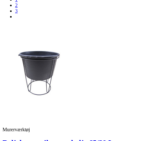
2
3
Murerværktøj