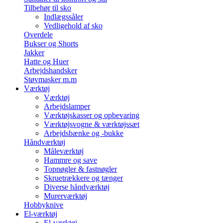
Tilbehør til sko
Indlægssåler
Vedligehold af sko
Overdele
Bukser og Shorts
Jakker
Hatte og Huer
Arbejdshandsker
Støvmasker m.m
Værktøj
Værktøj
Arbejdslamper
Værktøjskasser og opbevaring
Værktøjsvogne & værktøjssæt
Arbejdsbænke og -bukke
Håndværktøj
Måleværktøj
Hammre og save
Topnøgler & fastnøgler
Skruetrækkere og tænger
Diverse håndværktøj
Murerværktøj
Hobbyknive
El-værktøj
El-værktøj