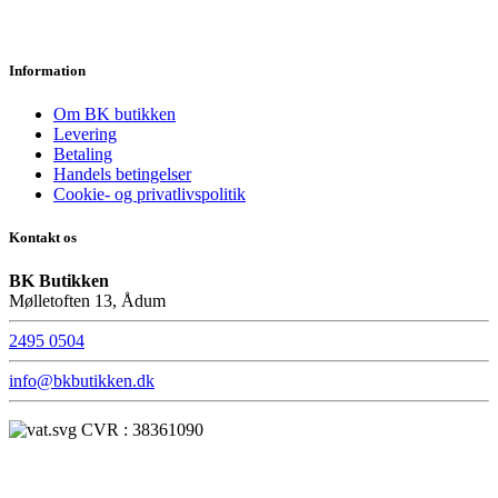
Information
Om BK butikken
Levering
Betaling
Handels betingelser
Cookie- og privatlivspolitik
Kontakt os
BK Butikken
Mølletoften 13, Ådum
2495 0504
info@bkbutikken.dk
CVR : 38361090