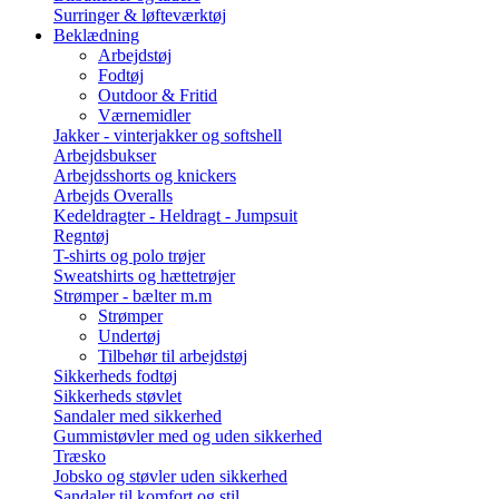
Surringer & løfteværktøj
Beklædning
Arbejdstøj
Fodtøj
Outdoor & Fritid
Værnemidler
Jakker - vinterjakker og softshell
Arbejdsbukser
Arbejdsshorts og knickers
Arbejds Overalls
Kedeldragter - Heldragt - Jumpsuit
Regntøj
T-shirts og polo trøjer
Sweatshirts og hættetrøjer
Strømper - bælter m.m
Strømper
Undertøj
Tilbehør til arbejdstøj
Sikkerheds fodtøj
Sikkerheds støvlet
Sandaler med sikkerhed
Gummistøvler med og uden sikkerhed
Træsko
Jobsko og støvler uden sikkerhed
Sandaler til komfort og stil