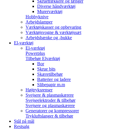
Skruetrækkere og tænger
Diverse håndværktøj
Murerværktøj
Hobbyknive
Arbejdslamper
Værktøjskasser og opbevaring
Værktøjsvogne & værktøjssæt
Arbejdsbænke og -bukke
El-værktøj
El-værktøj
Powerplus
Tilbehør Elværktøj
Bor
Skrue bits
Skæretilbehør
Batterier og ladere
Slibepapir m.m
Højtryksrenser
Svejsere & plasmaskærere
Svejseelektroder & tilbehør
Svejsere og plasmaskærere
Generatorer og kompressorer
Trykluftslanger & tilbehør
Stål på mål
Restsalg