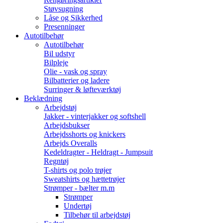
Støvsugning
Låse og Sikkerhed
Presenninger
Autotilbehør
Autotilbehør
Bil udstyr
Bilpleje
Olie - vask og spray
Bilbatterier og ladere
Surringer & løfteværktøj
Beklædning
Arbejdstøj
Jakker - vinterjakker og softshell
Arbejdsbukser
Arbejdsshorts og knickers
Arbejds Overalls
Kedeldragter - Heldragt - Jumpsuit
Regntøj
T-shirts og polo trøjer
Sweatshirts og hættetrøjer
Strømper - bælter m.m
Strømper
Undertøj
Tilbehør til arbejdstøj