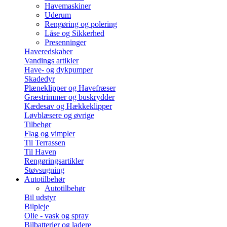
Havemaskiner
Uderum
Rengøring og polering
Låse og Sikkerhed
Presenninger
Haveredskaber
Vandings artikler
Have- og dykpumper
Skadedyr
Plæneklipper og Havefræser
Græstrimmer og buskrydder
Kædesav og Hækkeklipper
Løvblæsere og øvrige
Tilbehør
Flag og vimpler
Til Terrassen
Til Haven
Rengøringsartikler
Støvsugning
Autotilbehør
Autotilbehør
Bil udstyr
Bilpleje
Olie - vask og spray
Bilbatterier og ladere