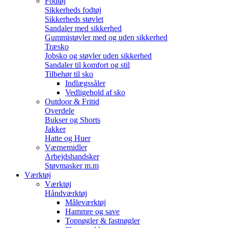
Fodtøj
Sikkerheds fodtøj
Sikkerheds støvlet
Sandaler med sikkerhed
Gummistøvler med og uden sikkerhed
Træsko
Jobsko og støvler uden sikkerhed
Sandaler til komfort og stil
Tilbehør til sko
Indlægssåler
Vedligehold af sko
Outdoor & Fritid
Overdele
Bukser og Shorts
Jakker
Hatte og Huer
Værnemidler
Arbejdshandsker
Støvmasker m.m
Værktøj
Værktøj
Håndværktøj
Måleværktøj
Hammre og save
Topnøgler & fastnøgler