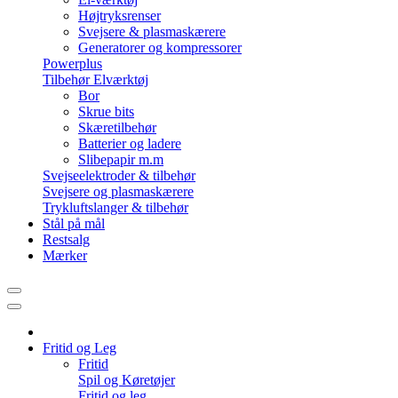
Højtryksrenser
Svejsere & plasmaskærere
Generatorer og kompressorer
Powerplus
Tilbehør Elværktøj
Bor
Skrue bits
Skæretilbehør
Batterier og ladere
Slibepapir m.m
Svejseelektroder & tilbehør
Svejsere og plasmaskærere
Trykluftslanger & tilbehør
Stål på mål
Restsalg
Mærker
Fritid og Leg
Fritid
Spil og Køretøjer
Fritid og leg