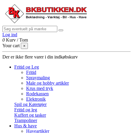
Log ind
0
Kurv
/
Tom
Your cart
×
Der er ikke flere varer i din indkøbskurv
Fritid og Leg
Fritid
Spraymaling
Male og hobby artikler
Krus med tryk
Rodekassen
Elektronik
Spil og Køretøjer
Fritid og leg
Kuffert og tasker
Trampoliner
Hus & have
Haveartikler