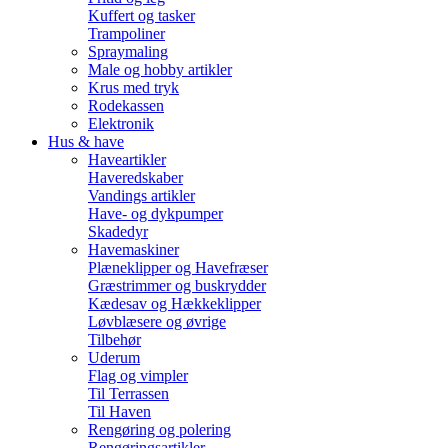
Kuffert og tasker
Trampoliner
Spraymaling
Male og hobby artikler
Krus med tryk
Rodekassen
Elektronik
Hus & have
Haveartikler
Haveredskaber
Vandings artikler
Have- og dykpumper
Skadedyr
Havemaskiner
Plæneklipper og Havefræser
Græstrimmer og buskrydder
Kædesav og Hækkeklipper
Løvblæsere og øvrige
Tilbehør
Uderum
Flag og vimpler
Til Terrassen
Til Haven
Rengøring og polering
Rengøringsartikler