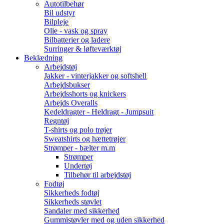
Autotilbehør
Bil udstyr
Bilpleje
Olie - vask og spray
Bilbatterier og ladere
Surringer & løfteværktøj
Beklædning
Arbejdstøj
Jakker - vinterjakker og softshell
Arbejdsbukser
Arbejdsshorts og knickers
Arbejds Overalls
Kedeldragter - Heldragt - Jumpsuit
Regntøj
T-shirts og polo trøjer
Sweatshirts og hættetrøjer
Strømper - bælter m.m
Strømper
Undertøj
Tilbehør til arbejdstøj
Fodtøj
Sikkerheds fodtøj
Sikkerheds støvlet
Sandaler med sikkerhed
Gummistøvler med og uden sikkerhed