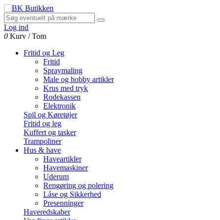
Log ind
0
Kurv
/
Tom
Fritid og Leg
Fritid
Spraymaling
Male og hobby artikler
Krus med tryk
Rodekassen
Elektronik
Spil og Køretøjer
Fritid og leg
Kuffert og tasker
Trampoliner
Hus & have
Haveartikler
Havemaskiner
Uderum
Rengøring og polering
Låse og Sikkerhed
Presenninger
Haveredskaber