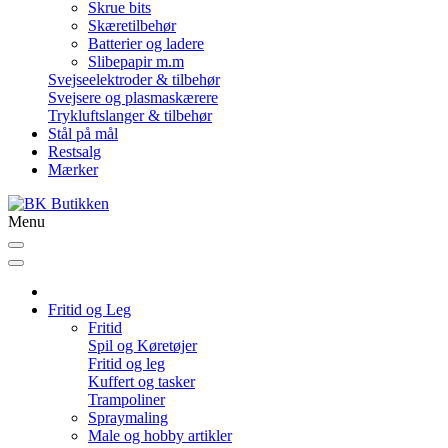
Skrue bits
Skæretilbehør
Batterier og ladere
Slibepapir m.m
Svejseelektroder & tilbehør
Svejsere og plasmaskærere
Trykluftslanger & tilbehør
Stål på mål
Restsalg
Mærker
Menu
Fritid og Leg
Fritid
Spil og Køretøjer
Fritid og leg
Kuffert og tasker
Trampoliner
Spraymaling
Male og hobby artikler