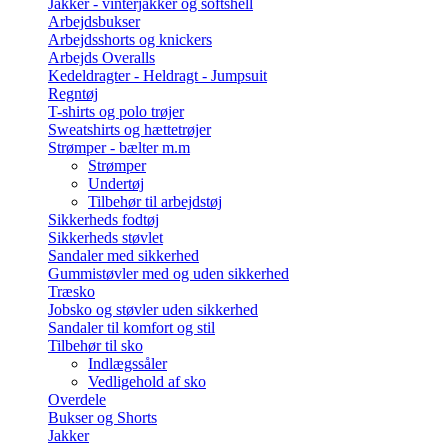
Jakker - vinterjakker og softshell
Arbejdsbukser
Arbejdsshorts og knickers
Arbejds Overalls
Kedeldragter - Heldragt - Jumpsuit
Regntøj
T-shirts og polo trøjer
Sweatshirts og hættetrøjer
Strømper - bælter m.m
Strømper
Undertøj
Tilbehør til arbejdstøj
Sikkerheds fodtøj
Sikkerheds støvlet
Sandaler med sikkerhed
Gummistøvler med og uden sikkerhed
Træsko
Jobsko og støvler uden sikkerhed
Sandaler til komfort og stil
Tilbehør til sko
Indlægssåler
Vedligehold af sko
Overdele
Bukser og Shorts
Jakker