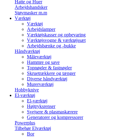
Hatte og Huer
Arbejdshandsker
Støvmasker m.m
Værktøj
Værktøj
Arbejdslamper
Værktøjskasser og opbevaring
Værktøjsvogne & værktøjssæt
Arbejdsbænke og -bukke
Håndværktøj
Måleværktøj
Hammre og save
Topnøgler & fastnøgler
Skruetrækkere og tænger
Diverse håndværktøj
Murerværktøj
Hobbyknive
El-værktøj
El-værktøj
Højtryksrenser
Svejsere & plasmaskærere
Generatorer og kompressorer
Powerplus
Tilbehør Elværktøj
Bor