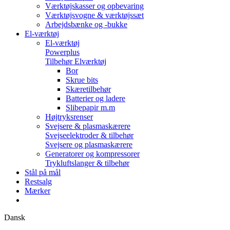
Værktøjskasser og opbevaring
Værktøjsvogne & værktøjssæt
Arbejdsbænke og -bukke
El-værktøj
El-værktøj
Powerplus
Tilbehør Elværktøj
Bor
Skrue bits
Skæretilbehør
Batterier og ladere
Slibepapir m.m
Højtryksrenser
Svejsere & plasmaskærere
Svejseelektroder & tilbehør
Svejsere og plasmaskærere
Generatorer og kompressorer
Trykluftslanger & tilbehør
Stål på mål
Restsalg
Mærker
Dansk