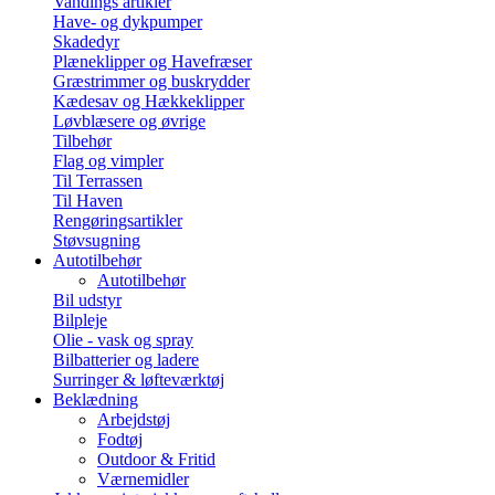
Vandings artikler
Have- og dykpumper
Skadedyr
Plæneklipper og Havefræser
Græstrimmer og buskrydder
Kædesav og Hækkeklipper
Løvblæsere og øvrige
Tilbehør
Flag og vimpler
Til Terrassen
Til Haven
Rengøringsartikler
Støvsugning
Autotilbehør
Autotilbehør
Bil udstyr
Bilpleje
Olie - vask og spray
Bilbatterier og ladere
Surringer & løfteværktøj
Beklædning
Arbejdstøj
Fodtøj
Outdoor & Fritid
Værnemidler