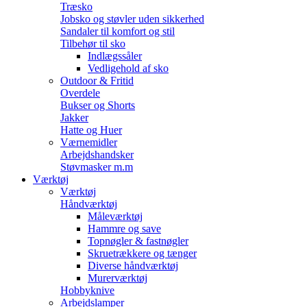
Træsko
Jobsko og støvler uden sikkerhed
Sandaler til komfort og stil
Tilbehør til sko
Indlægssåler
Vedligehold af sko
Outdoor & Fritid
Overdele
Bukser og Shorts
Jakker
Hatte og Huer
Værnemidler
Arbejdshandsker
Støvmasker m.m
Værktøj
Værktøj
Håndværktøj
Måleværktøj
Hammre og save
Topnøgler & fastnøgler
Skruetrækkere og tænger
Diverse håndværktøj
Murerværktøj
Hobbyknive
Arbejdslamper