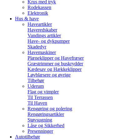
Krus med tryk
Rodekassen
Elektronik
Hus & have
Haveartikler
Haveredskaber
Vandings artikler
Have- og dykpumper
Skadedyr
Havemaskiner
Plæneklipper og Havefræser
Græstrimmer og buskrydder
Kædesav og Hækkeklipper
Løvblæsere og øvrige
Tilbehør
Uderum
Flag og vimpler
Til Terrassen
Til Haven
Rengøring og polering
Rengøringsartikler
Støvsugning
Låse og Sikkerhed
Presenninger
Autotilbehør