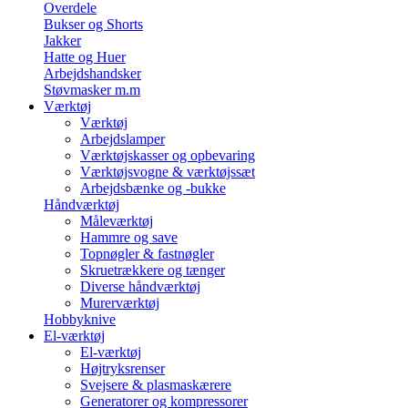
Overdele
Bukser og Shorts
Jakker
Hatte og Huer
Arbejdshandsker
Støvmasker m.m
Værktøj
Værktøj
Arbejdslamper
Værktøjskasser og opbevaring
Værktøjsvogne & værktøjssæt
Arbejdsbænke og -bukke
Håndværktøj
Måleværktøj
Hammre og save
Topnøgler & fastnøgler
Skruetrækkere og tænger
Diverse håndværktøj
Murerværktøj
Hobbyknive
El-værktøj
El-værktøj
Højtryksrenser
Svejsere & plasmaskærere
Generatorer og kompressorer