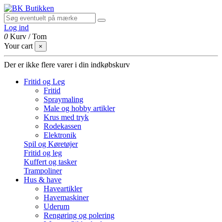
Log ind
0
Kurv
/
Tom
Your cart
×
Der er ikke flere varer i din indkøbskurv
Fritid og Leg
Fritid
Spraymaling
Male og hobby artikler
Krus med tryk
Rodekassen
Elektronik
Spil og Køretøjer
Fritid og leg
Kuffert og tasker
Trampoliner
Hus & have
Haveartikler
Havemaskiner
Uderum
Rengøring og polering