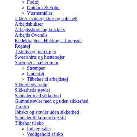
Fodtøj
Outdoor & Fritid
Værnemidler
Jakker - vinterjakker og softshell
Arbejdsbukser
Arbejdsshorts og knickers
Arbejds Overalls
Kedeldragter - Heldragt - Jumpsuit
Regntøj
T-shirts og polo trøjer
Sweatshirts og hættetrøjer
Strømper - bælter m.m
Strømper
Undertøj
Tilbehør til arbejdstøj
Sikkerheds fodtøj
Sikkerheds støvlet
Sandaler med sikkerhed
Gummistøvler med og uden sikkerhed
Træsko
Jobsko og støvler uden sikkerhed
Sandaler til komfort og stil
Tilbehør til sko
Indlægssåler
Vedligehold af sko