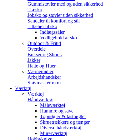
Gummistøvler med og uden sikkerhed
Træsko
Jobsko og støvler uden sikkerhed
Sandaler til komfort og stil
Tilbehør til sko
Indlægssåler
Vedligehold af sko
Outdoor & Fritid
Overdele
Bukser og Shorts
Jakker
Hatte og Huer
Værnemidler
Arbejdshandsker
Støvmasker m.m
Værktøj
Værktøj
Håndværktøj
Måleværktøj
Hammre og save
Topnøgler & fastnøgler
Skruetrækkere og tænger
Diverse håndværktøj
Murerværktøj
Hobbyknive