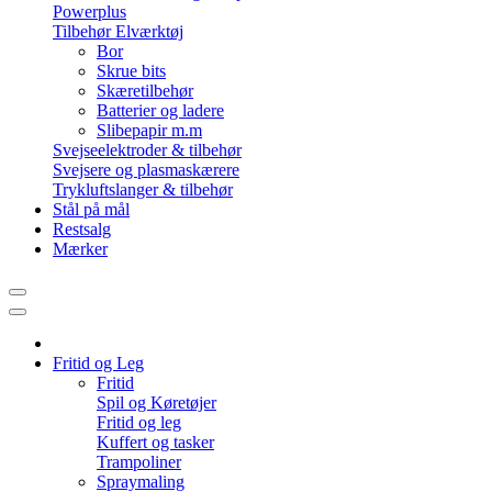
Powerplus
Tilbehør Elværktøj
Bor
Skrue bits
Skæretilbehør
Batterier og ladere
Slibepapir m.m
Svejseelektroder & tilbehør
Svejsere og plasmaskærere
Trykluftslanger & tilbehør
Stål på mål
Restsalg
Mærker
Fritid og Leg
Fritid
Spil og Køretøjer
Fritid og leg
Kuffert og tasker
Trampoliner
Spraymaling