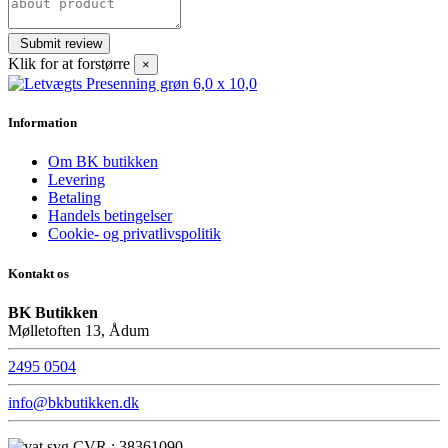
Klik for at forstørre
×
Information
Om BK butikken
Levering
Betaling
Handels betingelser
Cookie- og privatlivspolitik
Kontakt os
BK Butikken
Mølletoften 13, Ådum
2495 0504
info@bkbutikken.dk
CVR : 38361090