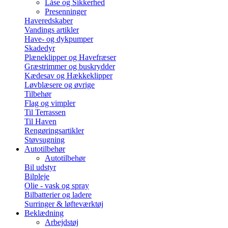
Låse og Sikkerhed
Presenninger
Haveredskaber
Vandings artikler
Have- og dykpumper
Skadedyr
Plæneklipper og Havefræser
Græstrimmer og buskrydder
Kædesav og Hækkeklipper
Løvblæsere og øvrige
Tilbehør
Flag og vimpler
Til Terrassen
Til Haven
Rengøringsartikler
Støvsugning
Autotilbehør
Autotilbehør
Bil udstyr
Bilpleje
Olie - vask og spray
Bilbatterier og ladere
Surringer & løfteværktøj
Beklædning
Arbejdstøj