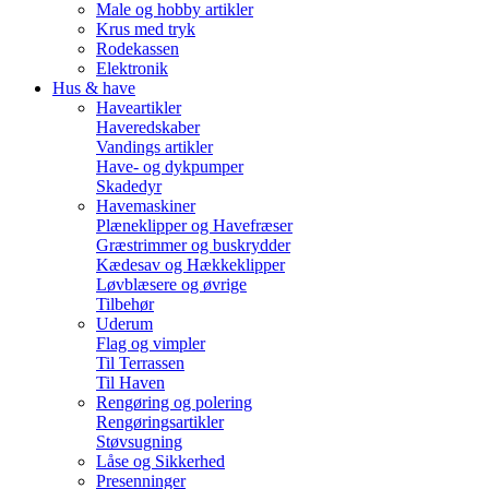
Male og hobby artikler
Krus med tryk
Rodekassen
Elektronik
Hus & have
Haveartikler
Haveredskaber
Vandings artikler
Have- og dykpumper
Skadedyr
Havemaskiner
Plæneklipper og Havefræser
Græstrimmer og buskrydder
Kædesav og Hækkeklipper
Løvblæsere og øvrige
Tilbehør
Uderum
Flag og vimpler
Til Terrassen
Til Haven
Rengøring og polering
Rengøringsartikler
Støvsugning
Låse og Sikkerhed
Presenninger