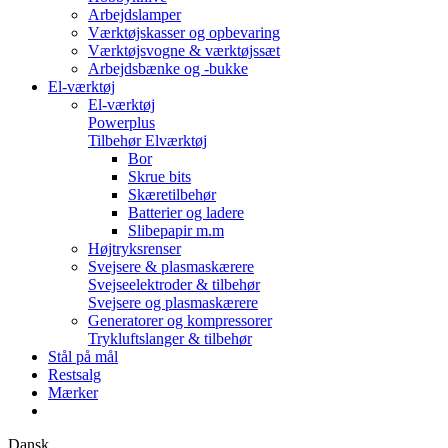
Arbejdslamper
Værktøjskasser og opbevaring
Værktøjsvogne & værktøjssæt
Arbejdsbænke og -bukke
El-værktøj
El-værktøj
Powerplus
Tilbehør Elværktøj
Bor
Skrue bits
Skæretilbehør
Batterier og ladere
Slibepapir m.m
Højtryksrenser
Svejsere & plasmaskærere
Svejseelektroder & tilbehør
Svejsere og plasmaskærere
Generatorer og kompressorer
Trykluftslanger & tilbehør
Stål på mål
Restsalg
Mærker
Dansk