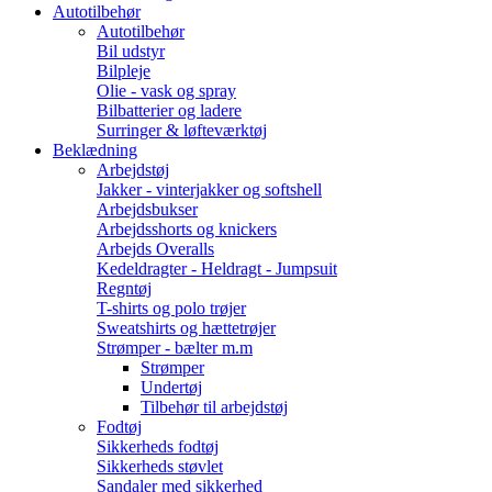
Autotilbehør
Autotilbehør
Bil udstyr
Bilpleje
Olie - vask og spray
Bilbatterier og ladere
Surringer & løfteværktøj
Beklædning
Arbejdstøj
Jakker - vinterjakker og softshell
Arbejdsbukser
Arbejdsshorts og knickers
Arbejds Overalls
Kedeldragter - Heldragt - Jumpsuit
Regntøj
T-shirts og polo trøjer
Sweatshirts og hættetrøjer
Strømper - bælter m.m
Strømper
Undertøj
Tilbehør til arbejdstøj
Fodtøj
Sikkerheds fodtøj
Sikkerheds støvlet
Sandaler med sikkerhed