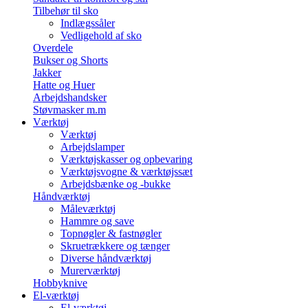
Tilbehør til sko
Indlægssåler
Vedligehold af sko
Overdele
Bukser og Shorts
Jakker
Hatte og Huer
Arbejdshandsker
Støvmasker m.m
Værktøj
Værktøj
Arbejdslamper
Værktøjskasser og opbevaring
Værktøjsvogne & værktøjssæt
Arbejdsbænke og -bukke
Håndværktøj
Måleværktøj
Hammre og save
Topnøgler & fastnøgler
Skruetrækkere og tænger
Diverse håndværktøj
Murerværktøj
Hobbyknive
El-værktøj
El-værktøj