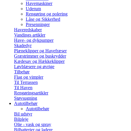
Havemaskiner
Uderum
Rengøring og polering
Låse og Sikkerhed
Presenninger
Haveredskaber
Vandings artikler
Have- og dykpumper
Skadedyr
Plæneklipper og Havefræser
Græstrimmer og buskrydder
Kædesav og Hækkeklipper
Løvblæsere og øvrige
Tilbehør
Flag og vimpler
Til Terrassen
Til Haven
Rengøringsartikler
Støvsugning
Autotilbehør
Autotilbehør
Bil udstyr
Bilpleje
Olie - vask og spray
Bilbatterier og ladere