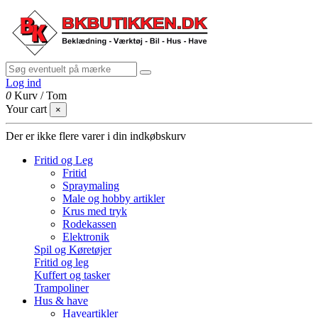
Log ind
0
Kurv
/
Tom
Your cart
×
Der er ikke flere varer i din indkøbskurv
Fritid og Leg
Fritid
Spraymaling
Male og hobby artikler
Krus med tryk
Rodekassen
Elektronik
Spil og Køretøjer
Fritid og leg
Kuffert og tasker
Trampoliner
Hus & have
Haveartikler