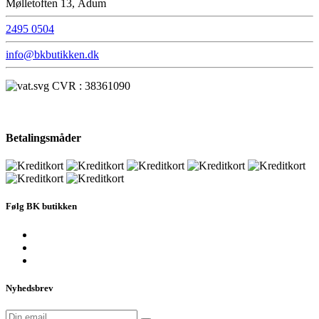
Mølletoften 13, Ådum
2495 0504
info@bkbutikken.dk
CVR : 38361090
Betalingsmåder
Følg BK butikken
Nyhedsbrev