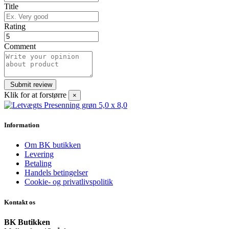
Title
Rating
Comment
Klik for at forstørre
×
Information
Om BK butikken
Levering
Betaling
Handels betingelser
Cookie- og privatlivspolitik
Kontakt os
BK Butikken