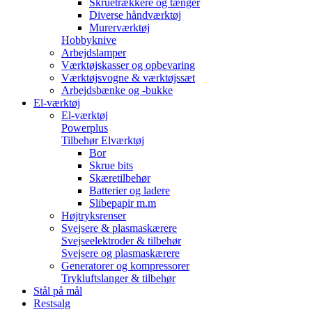
Skruetrækkere og tænger
Diverse håndværktøj
Murerværktøj
Hobbyknive
Arbejdslamper
Værktøjskasser og opbevaring
Værktøjsvogne & værktøjssæt
Arbejdsbænke og -bukke
El-værktøj
El-værktøj
Powerplus
Tilbehør Elværktøj
Bor
Skrue bits
Skæretilbehør
Batterier og ladere
Slibepapir m.m
Højtryksrenser
Svejsere & plasmaskærere
Svejseelektroder & tilbehør
Svejsere og plasmaskærere
Generatorer og kompressorer
Trykluftslanger & tilbehør
Stål på mål
Restsalg