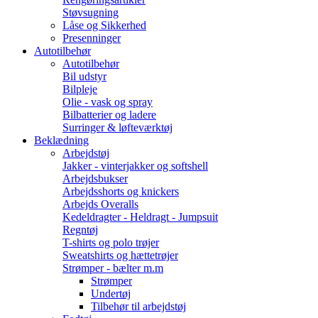
Støvsugning
Låse og Sikkerhed
Presenninger
Autotilbehør
Autotilbehør
Bil udstyr
Bilpleje
Olie - vask og spray
Bilbatterier og ladere
Surringer & løfteværktøj
Beklædning
Arbejdstøj
Jakker - vinterjakker og softshell
Arbejdsbukser
Arbejdsshorts og knickers
Arbejds Overalls
Kedeldragter - Heldragt - Jumpsuit
Regntøj
T-shirts og polo trøjer
Sweatshirts og hættetrøjer
Strømper - bælter m.m
Strømper
Undertøj
Tilbehør til arbejdstøj