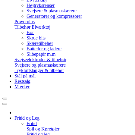
Højtryksrenser
Svejsere & plasmaskærere
Generatorer og kompressorer
Powerplus
Tilbehør Elværktøj
Bor
Skrue bits
Skæretilbehør
Batterier og ladere
Slibepapir m.m
Svejseelektroder & tilbehør
Svejsere og plasmaskærere
Trykluftslanger & tilbehør
Stål på mål
Restsalg
Mærker
Fritid og Leg
Fritid
Spil og Køretøjer
Fritid og leg