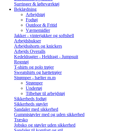
Surringer & løfteværktøj
Beklædning
Arbejdstøj
Fodtøj
Outdoor & Fritid
Værnemidler
Jakker - vinterjakker og softshell
Arbejdsbukser
Arbejdsshorts og knickers
Arbejds Overalls
Kedeldragter - Heldragt - Jumpsuit
Regntøj
T-shirts og polo trøjer
Sweatshirts og hættetrøjer
Strømper - bælter m.m
Strømper
Undertøj
Tilbehør til arbejdstøj
Sikkerheds fodtøj
Sikkerheds støvlet
Sandaler med sikkerhed
Gummistøvler med og uden sikkerhed
Træsko
Jobsko og støvler uden sikkerhed
Sandaler til komfort og stil