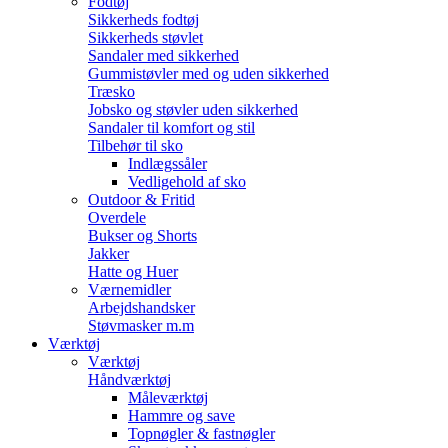
Fodtøj
Sikkerheds fodtøj
Sikkerheds støvlet
Sandaler med sikkerhed
Gummistøvler med og uden sikkerhed
Træsko
Jobsko og støvler uden sikkerhed
Sandaler til komfort og stil
Tilbehør til sko
Indlægssåler
Vedligehold af sko
Outdoor & Fritid
Overdele
Bukser og Shorts
Jakker
Hatte og Huer
Værnemidler
Arbejdshandsker
Støvmasker m.m
Værktøj
Værktøj
Håndværktøj
Måleværktøj
Hammre og save
Topnøgler & fastnøgler