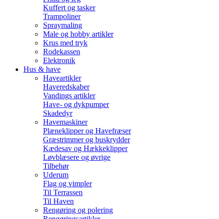
Kuffert og tasker
Trampoliner
Spraymaling
Male og hobby artikler
Krus med tryk
Rodekassen
Elektronik
Hus & have
Haveartikler
Haveredskaber
Vandings artikler
Have- og dykpumper
Skadedyr
Havemaskiner
Plæneklipper og Havefræser
Græstrimmer og buskrydder
Kædesav og Hækkeklipper
Løvblæsere og øvrige
Tilbehør
Uderum
Flag og vimpler
Til Terrassen
Til Haven
Rengøring og polering
Rengøringsartikler