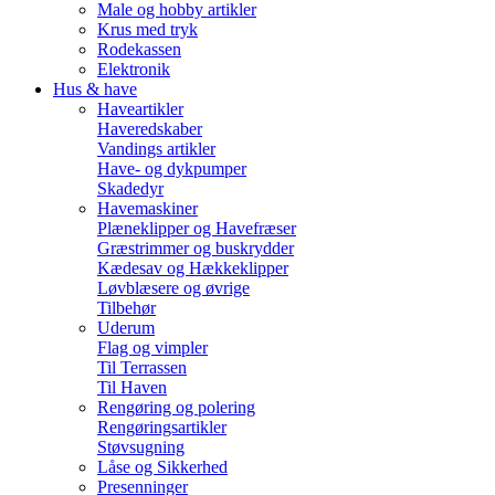
Male og hobby artikler
Krus med tryk
Rodekassen
Elektronik
Hus & have
Haveartikler
Haveredskaber
Vandings artikler
Have- og dykpumper
Skadedyr
Havemaskiner
Plæneklipper og Havefræser
Græstrimmer og buskrydder
Kædesav og Hækkeklipper
Løvblæsere og øvrige
Tilbehør
Uderum
Flag og vimpler
Til Terrassen
Til Haven
Rengøring og polering
Rengøringsartikler
Støvsugning
Låse og Sikkerhed
Presenninger