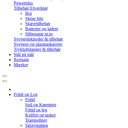
Powerplus
Tilbehør Elværktøj
Bor
Skrue bits
Skæretilbehør
Batterier og ladere
Slibepapir m.m
Svejseelektroder & tilbehør
Svejsere og plasmaskærere
Trykluftslanger & tilbehør
Stål på mål
Restsalg
Mærker
Fritid og Leg
Fritid
Spil og Køretøjer
Fritid og leg
Kuffert og tasker
Trampoliner
Spraymaling