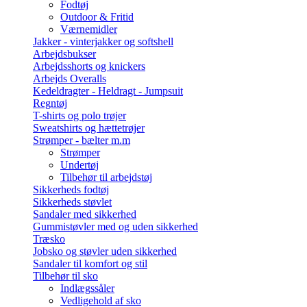
Fodtøj
Outdoor & Fritid
Værnemidler
Jakker - vinterjakker og softshell
Arbejdsbukser
Arbejdsshorts og knickers
Arbejds Overalls
Kedeldragter - Heldragt - Jumpsuit
Regntøj
T-shirts og polo trøjer
Sweatshirts og hættetrøjer
Strømper - bælter m.m
Strømper
Undertøj
Tilbehør til arbejdstøj
Sikkerheds fodtøj
Sikkerheds støvlet
Sandaler med sikkerhed
Gummistøvler med og uden sikkerhed
Træsko
Jobsko og støvler uden sikkerhed
Sandaler til komfort og stil
Tilbehør til sko
Indlægssåler
Vedligehold af sko