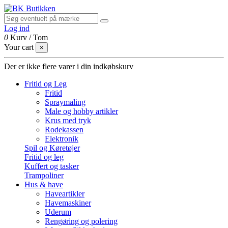
Log ind
0
Kurv
/
Tom
Your cart
×
Der er ikke flere varer i din indkøbskurv
Fritid og Leg
Fritid
Spraymaling
Male og hobby artikler
Krus med tryk
Rodekassen
Elektronik
Spil og Køretøjer
Fritid og leg
Kuffert og tasker
Trampoliner
Hus & have
Haveartikler
Havemaskiner
Uderum
Rengøring og polering