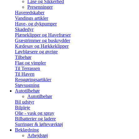
Låse og Sikkerhed
Presenninger
Haveredskaber
Vandings artikler
Have- og dykpumper
Skadedyr
Plæneklipper og Havefræser
Græstrimmer og buskrydder
Kædesav og Hækkeklipper
Løvblæsere og øvrige
Tilbehør
Flag og vimpler
Til Terrassen
Til Haven
Rengøringsartikler
Støvsugning
Autotilbehør
Autotilbehør
Bil udstyr
Bilpleje
Olie - vask og spray
Bilbatterier og ladere
Surringer & løfteværktøj
Beklædning
Arbejdstøj