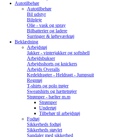
Autotilbehør
Autotilbehør
Bil udstyr
Bilpleje
Olie - vask og spray
Bilbatterier og ladere
Surringer & løfteværktøj
Beklædning
Arbejdstøj
Jakker - vinterjakker og softshell
Arbejdsbukser
Arbejdsshorts og knickers
Arbejds Overalls
Kedeldragter - Heldragt - Jumpsuit
Regntøj
T-shirts og polo trøjer
Sweatshirts og hættetrøjer
Strømper - bælter m.m
Strømper
Undertøj
Tilbehør til arbejdstøj
Fodtøj
Sikkerheds fodtøj
Sikkerheds støvlet
Sandaler med sikkerhed