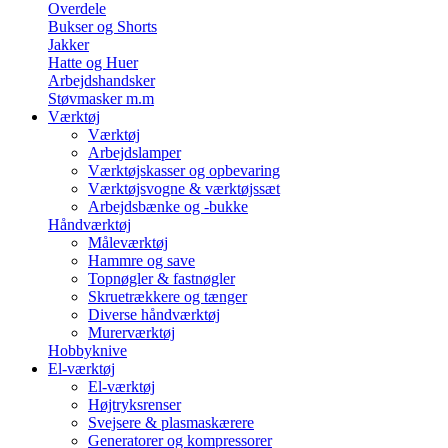
Overdele
Bukser og Shorts
Jakker
Hatte og Huer
Arbejdshandsker
Støvmasker m.m
Værktøj
Værktøj
Arbejdslamper
Værktøjskasser og opbevaring
Værktøjsvogne & værktøjssæt
Arbejdsbænke og -bukke
Håndværktøj
Måleværktøj
Hammre og save
Topnøgler & fastnøgler
Skruetrækkere og tænger
Diverse håndværktøj
Murerværktøj
Hobbyknive
El-værktøj
El-værktøj
Højtryksrenser
Svejsere & plasmaskærere
Generatorer og kompressorer