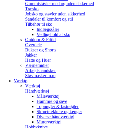
Gummistøvler med og uden sikkerhed
Træsko
Jobsko og støvler uden sikkerhed
Sandaler til komfort og stil
Tilbehør til sko
Indlægssåler
Vedligehold af sko
Outdoor & Fritid
Overdele
Bukser og Shorts
Jakker
Hatte og Huer
Værnemidler
Arbejdshandsker
Støvmasker m.m
Værktøj
Værktøj
Håndværktøj
Måleværktøj
Hammre og save
Topnøgler & fastnøgler
Skruetrækkere og tænger
Diverse håndværktøj
Murerværktøj
Hobbyknive