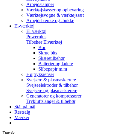
Arbejdslamper
Værktøjskasser og opbevaring
Værktøjsvogne & værktøjssæt
Arbejdsbænke og -bukke
El-værktøj
El-værktøj
Powerplus
Tilbehør Elværktøj
Bor
Skrue bits
Skæretilbehør
Batterier og ladere
Slibepapir m.m
Højtryksrenser
Svejsere & plasmaskærere
Svejseelektroder & tilbehør
Svejsere og plasmaskærere
Generatorer og kompressorer
Trykluftslanger & tilbehør
Stål på mål
Restsalg
Mærker
Dansk