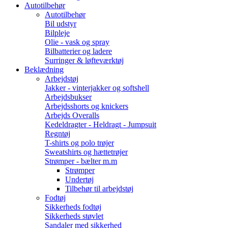
Autotilbehør
Autotilbehør
Bil udstyr
Bilpleje
Olie - vask og spray
Bilbatterier og ladere
Surringer & løfteværktøj
Beklædning
Arbejdstøj
Jakker - vinterjakker og softshell
Arbejdsbukser
Arbejdsshorts og knickers
Arbejds Overalls
Kedeldragter - Heldragt - Jumpsuit
Regntøj
T-shirts og polo trøjer
Sweatshirts og hættetrøjer
Strømper - bælter m.m
Strømper
Undertøj
Tilbehør til arbejdstøj
Fodtøj
Sikkerheds fodtøj
Sikkerheds støvlet
Sandaler med sikkerhed