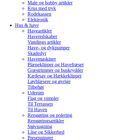
Male og hobby artikler
Krus med tryk
Rodekassen
Elektronik
Hus & have
Haveartikler
Haveredskaber
Vandings artikler
Have- og dykpumper
Skadedyr
Havemaskiner
Plæneklipper og Havefræser
Græstrimmer og buskrydder
Kædesav og Hækkeklipper
Løvblæsere og øvrige
Tilbehør
Uderum
Flag og vimpler
Til Terrassen
Til Haven
Rengøring og polering
Rengøringsartikler
Støvsugning
Låse og Sikkerhed
Presenninger