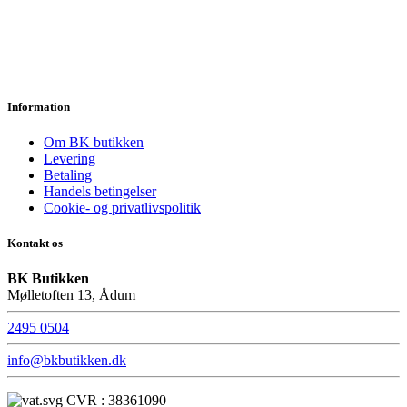
Information
Om BK butikken
Levering
Betaling
Handels betingelser
Cookie- og privatlivspolitik
Kontakt os
BK Butikken
Mølletoften 13, Ådum
2495 0504
info@bkbutikken.dk
CVR : 38361090