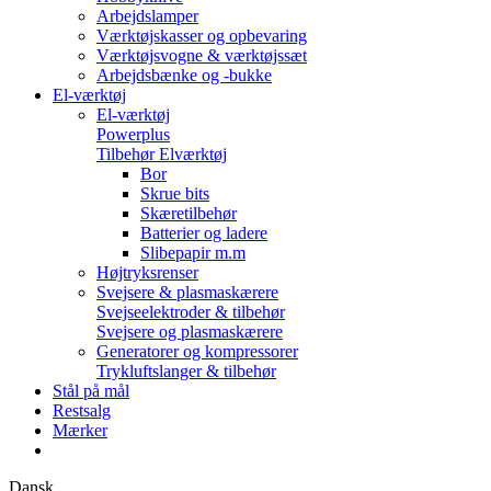
Arbejdslamper
Værktøjskasser og opbevaring
Værktøjsvogne & værktøjssæt
Arbejdsbænke og -bukke
El-værktøj
El-værktøj
Powerplus
Tilbehør Elværktøj
Bor
Skrue bits
Skæretilbehør
Batterier og ladere
Slibepapir m.m
Højtryksrenser
Svejsere & plasmaskærere
Svejseelektroder & tilbehør
Svejsere og plasmaskærere
Generatorer og kompressorer
Trykluftslanger & tilbehør
Stål på mål
Restsalg
Mærker
Dansk