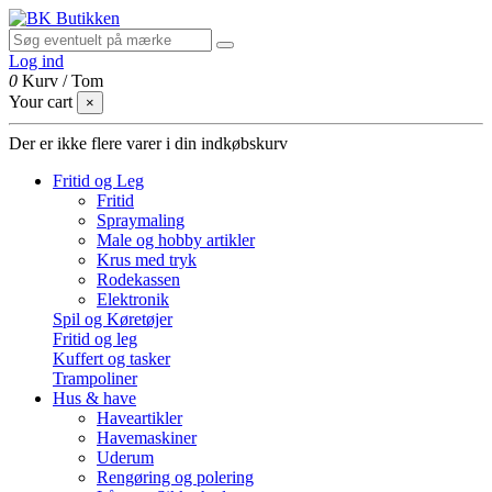
Log ind
0
Kurv
/
Tom
Your cart
×
Der er ikke flere varer i din indkøbskurv
Fritid og Leg
Fritid
Spraymaling
Male og hobby artikler
Krus med tryk
Rodekassen
Elektronik
Spil og Køretøjer
Fritid og leg
Kuffert og tasker
Trampoliner
Hus & have
Haveartikler
Havemaskiner
Uderum
Rengøring og polering