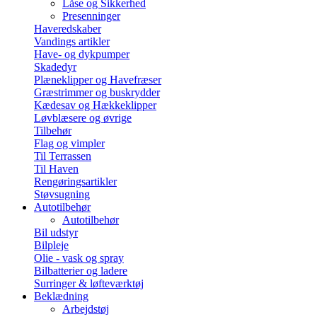
Låse og Sikkerhed
Presenninger
Haveredskaber
Vandings artikler
Have- og dykpumper
Skadedyr
Plæneklipper og Havefræser
Græstrimmer og buskrydder
Kædesav og Hækkeklipper
Løvblæsere og øvrige
Tilbehør
Flag og vimpler
Til Terrassen
Til Haven
Rengøringsartikler
Støvsugning
Autotilbehør
Autotilbehør
Bil udstyr
Bilpleje
Olie - vask og spray
Bilbatterier og ladere
Surringer & løfteværktøj
Beklædning
Arbejdstøj