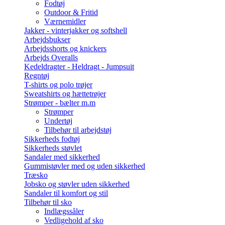
Fodtøj
Outdoor & Fritid
Værnemidler
Jakker - vinterjakker og softshell
Arbejdsbukser
Arbejdsshorts og knickers
Arbejds Overalls
Kedeldragter - Heldragt - Jumpsuit
Regntøj
T-shirts og polo trøjer
Sweatshirts og hættetrøjer
Strømper - bælter m.m
Strømper
Undertøj
Tilbehør til arbejdstøj
Sikkerheds fodtøj
Sikkerheds støvlet
Sandaler med sikkerhed
Gummistøvler med og uden sikkerhed
Træsko
Jobsko og støvler uden sikkerhed
Sandaler til komfort og stil
Tilbehør til sko
Indlægssåler
Vedligehold af sko