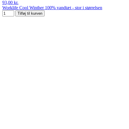
93,00 kr.
Worklife Cool Winther 100% vandtæt - stor i størrelsen
Tilføj til kurven