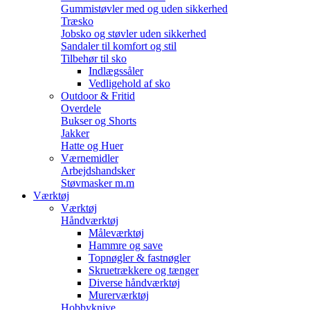
Gummistøvler med og uden sikkerhed
Træsko
Jobsko og støvler uden sikkerhed
Sandaler til komfort og stil
Tilbehør til sko
Indlægssåler
Vedligehold af sko
Outdoor & Fritid
Overdele
Bukser og Shorts
Jakker
Hatte og Huer
Værnemidler
Arbejdshandsker
Støvmasker m.m
Værktøj
Værktøj
Håndværktøj
Måleværktøj
Hammre og save
Topnøgler & fastnøgler
Skruetrækkere og tænger
Diverse håndværktøj
Murerværktøj
Hobbyknive