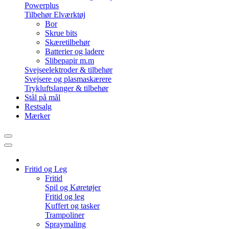
Powerplus
Tilbehør Elværktøj
Bor
Skrue bits
Skæretilbehør
Batterier og ladere
Slibepapir m.m
Svejseelektroder & tilbehør
Svejsere og plasmaskærere
Trykluftslanger & tilbehør
Stål på mål
Restsalg
Mærker
Fritid og Leg
Fritid
Spil og Køretøjer
Fritid og leg
Kuffert og tasker
Trampoliner
Spraymaling