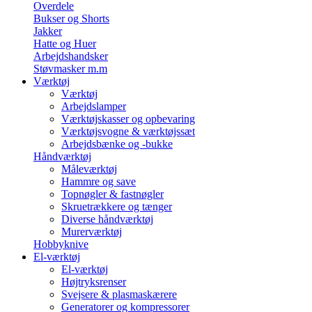
Overdele
Bukser og Shorts
Jakker
Hatte og Huer
Arbejdshandsker
Støvmasker m.m
Værktøj
Værktøj
Arbejdslamper
Værktøjskasser og opbevaring
Værktøjsvogne & værktøjssæt
Arbejdsbænke og -bukke
Håndværktøj
Måleværktøj
Hammre og save
Topnøgler & fastnøgler
Skruetrækkere og tænger
Diverse håndværktøj
Murerværktøj
Hobbyknive
El-værktøj
El-værktøj
Højtryksrenser
Svejsere & plasmaskærere
Generatorer og kompressorer