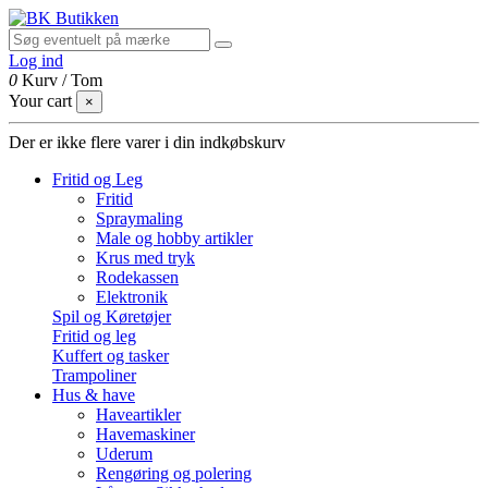
Log ind
0
Kurv
/
Tom
Your cart
×
Der er ikke flere varer i din indkøbskurv
Fritid og Leg
Fritid
Spraymaling
Male og hobby artikler
Krus med tryk
Rodekassen
Elektronik
Spil og Køretøjer
Fritid og leg
Kuffert og tasker
Trampoliner
Hus & have
Haveartikler
Havemaskiner
Uderum
Rengøring og polering