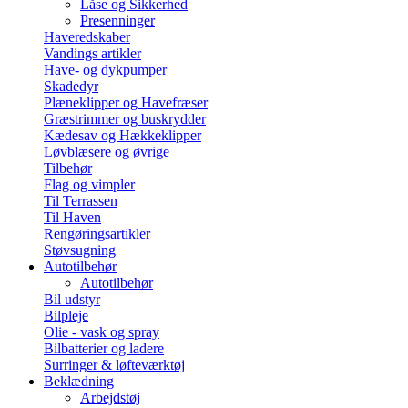
Låse og Sikkerhed
Presenninger
Haveredskaber
Vandings artikler
Have- og dykpumper
Skadedyr
Plæneklipper og Havefræser
Græstrimmer og buskrydder
Kædesav og Hækkeklipper
Løvblæsere og øvrige
Tilbehør
Flag og vimpler
Til Terrassen
Til Haven
Rengøringsartikler
Støvsugning
Autotilbehør
Autotilbehør
Bil udstyr
Bilpleje
Olie - vask og spray
Bilbatterier og ladere
Surringer & løfteværktøj
Beklædning
Arbejdstøj