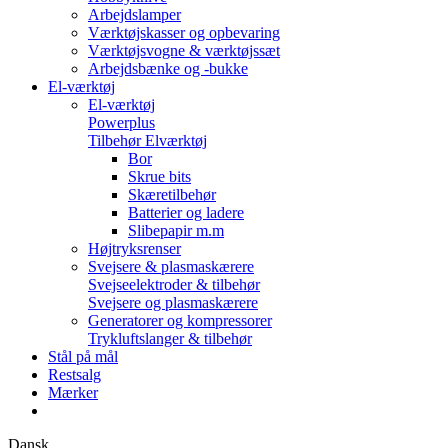
Arbejdslamper
Værktøjskasser og opbevaring
Værktøjsvogne & værktøjssæt
Arbejdsbænke og -bukke
El-værktøj
El-værktøj
Powerplus
Tilbehør Elværktøj
Bor
Skrue bits
Skæretilbehør
Batterier og ladere
Slibepapir m.m
Højtryksrenser
Svejsere & plasmaskærere
Svejseelektroder & tilbehør
Svejsere og plasmaskærere
Generatorer og kompressorer
Trykluftslanger & tilbehør
Stål på mål
Restsalg
Mærker
Dansk