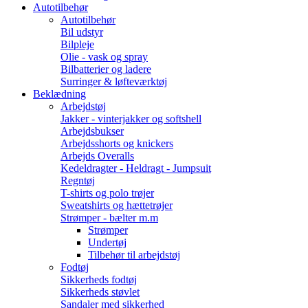
Autotilbehør
Autotilbehør
Bil udstyr
Bilpleje
Olie - vask og spray
Bilbatterier og ladere
Surringer & løfteværktøj
Beklædning
Arbejdstøj
Jakker - vinterjakker og softshell
Arbejdsbukser
Arbejdsshorts og knickers
Arbejds Overalls
Kedeldragter - Heldragt - Jumpsuit
Regntøj
T-shirts og polo trøjer
Sweatshirts og hættetrøjer
Strømper - bælter m.m
Strømper
Undertøj
Tilbehør til arbejdstøj
Fodtøj
Sikkerheds fodtøj
Sikkerheds støvlet
Sandaler med sikkerhed