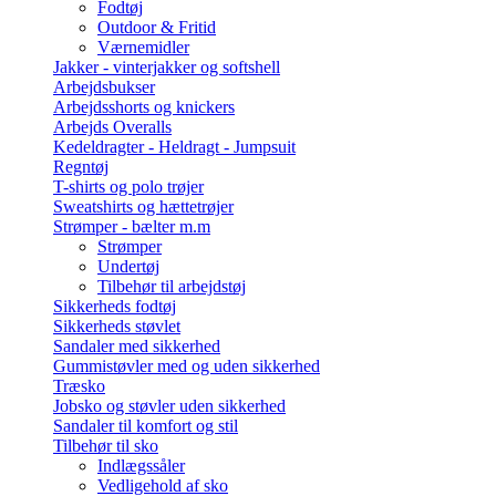
Fodtøj
Outdoor & Fritid
Værnemidler
Jakker - vinterjakker og softshell
Arbejdsbukser
Arbejdsshorts og knickers
Arbejds Overalls
Kedeldragter - Heldragt - Jumpsuit
Regntøj
T-shirts og polo trøjer
Sweatshirts og hættetrøjer
Strømper - bælter m.m
Strømper
Undertøj
Tilbehør til arbejdstøj
Sikkerheds fodtøj
Sikkerheds støvlet
Sandaler med sikkerhed
Gummistøvler med og uden sikkerhed
Træsko
Jobsko og støvler uden sikkerhed
Sandaler til komfort og stil
Tilbehør til sko
Indlægssåler
Vedligehold af sko