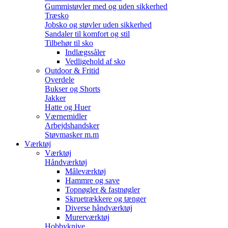
Gummistøvler med og uden sikkerhed
Træsko
Jobsko og støvler uden sikkerhed
Sandaler til komfort og stil
Tilbehør til sko
Indlægssåler
Vedligehold af sko
Outdoor & Fritid
Overdele
Bukser og Shorts
Jakker
Hatte og Huer
Værnemidler
Arbejdshandsker
Støvmasker m.m
Værktøj
Værktøj
Håndværktøj
Måleværktøj
Hammre og save
Topnøgler & fastnøgler
Skruetrækkere og tænger
Diverse håndværktøj
Murerværktøj
Hobbyknive