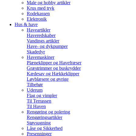
Male og hobby artikler
Krus med tryk
Rodekassen
Elektronik
Hus & have
Haveartikler
Haveredskaber
Vandings artikler
Have- og dykpumper
Skadedyr
Havemaskiner
Plæneklipper og Havefræser
Græstrimmer og buskrydder
Kædesav og Hækkeklipper
Løvblæsere og øvrige
Tilbehør
Uderum
Flag og vimpler
Til Terrassen
Til Haven
Rengøring og polering
Rengøringsartikler
Støvsugning
Låse og Sikkerhed
Presenninger