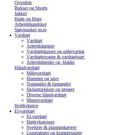
Overdele
Bukser og Shorts
Jakker
Hatte og Huer
Arbejdshandsker
Støvmasker m.m
Værktøj
Værktøj
Arbejdslamper
Værktøjskasser og opbevaring
Værktøjsvogne & værktøjssæt
Arbejdsbænke og -bukke
Håndværktøj
Måleværktøj
Hammre og save
Topnøgler & fastnøgler
Skruetrækkere og tænger
Diverse håndværktøj
Murerværktøj
Hobbyknive
El-værktøj
El-værktøj
Højtryksrenser
Svejsere & plasmaskærere
Generatorer og kompressorer