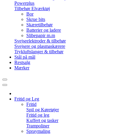
Powerplus
Tilbehør Elværktøj
Bor
Skrue bits
Skæretilbehør
Batterier og ladere
Slibepapir m.m
Svejseelektroder & tilbehør
Svejsere og plasmaskærere
Trykluftslanger & tilbehør
Stål på mål
Restsalg
Mærker
Fritid og Leg
Fritid
Spil og Køretøjer
Fritid og leg
Kuffert og tasker
Trampoliner
Spraymaling