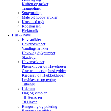
Kuffert og tasker
Trampoliner
Spraymaling
Male og hobby artikler
Krus med tryk
Rodekassen
Elektronik
Hus & have
Haveartikler
Haveredskaber
Vandings artikler
Have- og dykpumper
Skadedyr
Havemaskiner
Plæneklipper og Havefræser
Græstrimmer og buskrydder
Kædesav og Hækkeklipper
Løvblæsere og øvrige
Tilbehør
Uderum
Flag og vimpler
Til Terrassen
Til Haven
Rengøring og polering
Rengøringsartikler