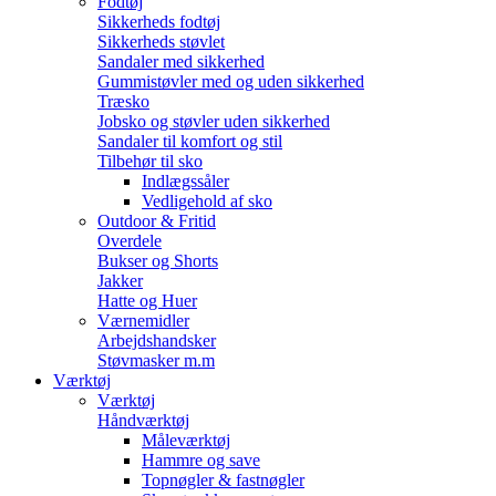
Fodtøj
Sikkerheds fodtøj
Sikkerheds støvlet
Sandaler med sikkerhed
Gummistøvler med og uden sikkerhed
Træsko
Jobsko og støvler uden sikkerhed
Sandaler til komfort og stil
Tilbehør til sko
Indlægssåler
Vedligehold af sko
Outdoor & Fritid
Overdele
Bukser og Shorts
Jakker
Hatte og Huer
Værnemidler
Arbejdshandsker
Støvmasker m.m
Værktøj
Værktøj
Håndværktøj
Måleværktøj
Hammre og save
Topnøgler & fastnøgler