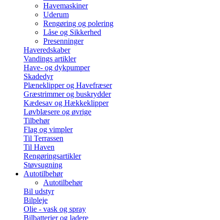
Havemaskiner
Uderum
Rengøring og polering
Låse og Sikkerhed
Presenninger
Haveredskaber
Vandings artikler
Have- og dykpumper
Skadedyr
Plæneklipper og Havefræser
Græstrimmer og buskrydder
Kædesav og Hækkeklipper
Løvblæsere og øvrige
Tilbehør
Flag og vimpler
Til Terrassen
Til Haven
Rengøringsartikler
Støvsugning
Autotilbehør
Autotilbehør
Bil udstyr
Bilpleje
Olie - vask og spray
Bilbatterier og ladere