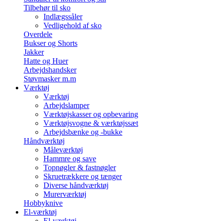
Tilbehør til sko
Indlægssåler
Vedligehold af sko
Overdele
Bukser og Shorts
Jakker
Hatte og Huer
Arbejdshandsker
Støvmasker m.m
Værktøj
Værktøj
Arbejdslamper
Værktøjskasser og opbevaring
Værktøjsvogne & værktøjssæt
Arbejdsbænke og -bukke
Håndværktøj
Måleværktøj
Hammre og save
Topnøgler & fastnøgler
Skruetrækkere og tænger
Diverse håndværktøj
Murerværktøj
Hobbyknive
El-værktøj
El-værktøj