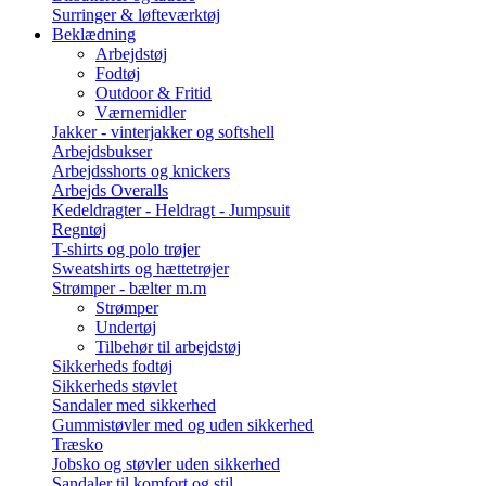
Surringer & løfteværktøj
Beklædning
Arbejdstøj
Fodtøj
Outdoor & Fritid
Værnemidler
Jakker - vinterjakker og softshell
Arbejdsbukser
Arbejdsshorts og knickers
Arbejds Overalls
Kedeldragter - Heldragt - Jumpsuit
Regntøj
T-shirts og polo trøjer
Sweatshirts og hættetrøjer
Strømper - bælter m.m
Strømper
Undertøj
Tilbehør til arbejdstøj
Sikkerheds fodtøj
Sikkerheds støvlet
Sandaler med sikkerhed
Gummistøvler med og uden sikkerhed
Træsko
Jobsko og støvler uden sikkerhed
Sandaler til komfort og stil