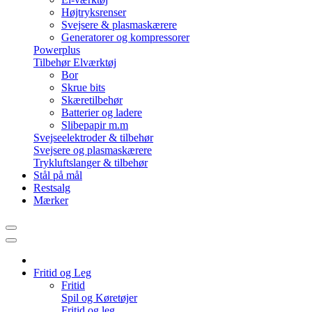
Højtryksrenser
Svejsere & plasmaskærere
Generatorer og kompressorer
Powerplus
Tilbehør Elværktøj
Bor
Skrue bits
Skæretilbehør
Batterier og ladere
Slibepapir m.m
Svejseelektroder & tilbehør
Svejsere og plasmaskærere
Trykluftslanger & tilbehør
Stål på mål
Restsalg
Mærker
Fritid og Leg
Fritid
Spil og Køretøjer
Fritid og leg