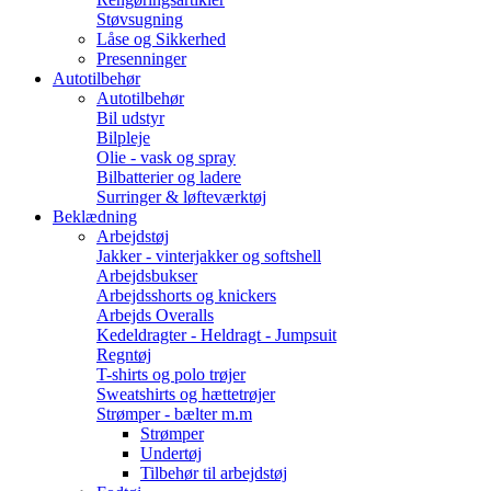
Støvsugning
Låse og Sikkerhed
Presenninger
Autotilbehør
Autotilbehør
Bil udstyr
Bilpleje
Olie - vask og spray
Bilbatterier og ladere
Surringer & løfteværktøj
Beklædning
Arbejdstøj
Jakker - vinterjakker og softshell
Arbejdsbukser
Arbejdsshorts og knickers
Arbejds Overalls
Kedeldragter - Heldragt - Jumpsuit
Regntøj
T-shirts og polo trøjer
Sweatshirts og hættetrøjer
Strømper - bælter m.m
Strømper
Undertøj
Tilbehør til arbejdstøj