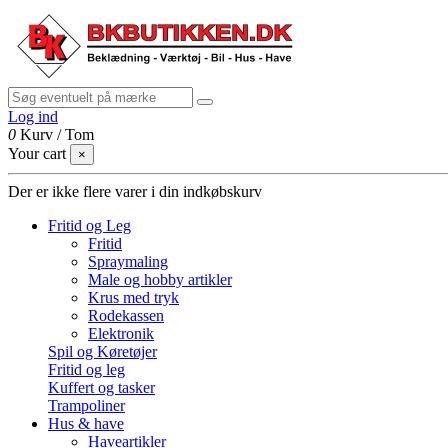
Log ind
0
Kurv
/
Tom
Your cart
×
Der er ikke flere varer i din indkøbskurv
Fritid og Leg
Fritid
Spraymaling
Male og hobby artikler
Krus med tryk
Rodekassen
Elektronik
Spil og Køretøjer
Fritid og leg
Kuffert og tasker
Trampoliner
Hus & have
Haveartikler