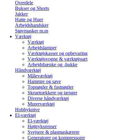
Overdele
Bukser og Shorts
Jakker
Hatte og Huer
Arbejdshandsker
Støvmasker m.m
Værktøj
Værktøj
Arbejdslamper
Værktøjskasser og opbevaring
Værktøjsvogne & værktøjssæt
Arbejdsbænke og -bukke
Håndværktøj
Måleværktøj
Hammre og save
Topnøgler & fastnøgler
Skruetrækkere og tænger
Diverse håndværktøj
Murerværktøj
Hobbyknive
El-værktøj
El-værktøj
Højtryksrenser
Svejsere & plasmaskærere
Generatorer og kompressorer