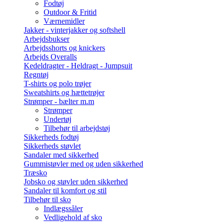
Fodtøj
Outdoor & Fritid
Værnemidler
Jakker - vinterjakker og softshell
Arbejdsbukser
Arbejdsshorts og knickers
Arbejds Overalls
Kedeldragter - Heldragt - Jumpsuit
Regntøj
T-shirts og polo trøjer
Sweatshirts og hættetrøjer
Strømper - bælter m.m
Strømper
Undertøj
Tilbehør til arbejdstøj
Sikkerheds fodtøj
Sikkerheds støvlet
Sandaler med sikkerhed
Gummistøvler med og uden sikkerhed
Træsko
Jobsko og støvler uden sikkerhed
Sandaler til komfort og stil
Tilbehør til sko
Indlægssåler
Vedligehold af sko