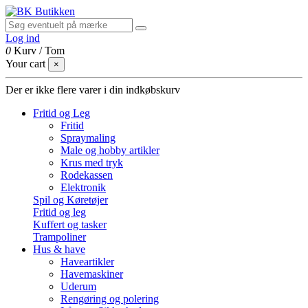
Log ind
0
Kurv
/
Tom
Your cart
×
Der er ikke flere varer i din indkøbskurv
Fritid og Leg
Fritid
Spraymaling
Male og hobby artikler
Krus med tryk
Rodekassen
Elektronik
Spil og Køretøjer
Fritid og leg
Kuffert og tasker
Trampoliner
Hus & have
Haveartikler
Havemaskiner
Uderum
Rengøring og polering