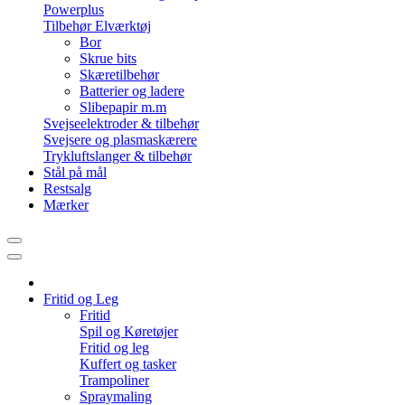
Powerplus
Tilbehør Elværktøj
Bor
Skrue bits
Skæretilbehør
Batterier og ladere
Slibepapir m.m
Svejseelektroder & tilbehør
Svejsere og plasmaskærere
Trykluftslanger & tilbehør
Stål på mål
Restsalg
Mærker
Fritid og Leg
Fritid
Spil og Køretøjer
Fritid og leg
Kuffert og tasker
Trampoliner
Spraymaling