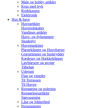
Male og hobby artikler
Krus med tryk
Rodekassen
Elektronik
Hus & have
Haveartikler
Haveredskaber
Vandings artikler
Have- og dykpumper
Skadedyr
Havemaskiner
Plæneklipper og Havefræser
Græstrimmer og buskrydder
Kædesav og Hækkeklipper
Løvblæsere og øvrige
Tilbehør
Uderum
Flag og vimpler
Til Terrassen
Til Haven
Rengøring og polering
Rengøringsartikler
Støvsugning
Låse og Sikkerhed
Presenninger