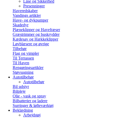
Låse og Sikkerhed
Presenninger
Haveredskaber
Vandings artikler
Have- og dykpumper
Skadedyr
Plæneklipper og Havefræser
Græstrimmer og buskrydder
Kædesav og Hækkeklipper
Løvblæsere og øvrige
Tilbehør
Flag og vimpler
Til Terrassen
Til Haven
Rengøringsartikler
Støvsugning
Autotilbehør
Autotilbehør
Bil udstyr
Bilpleje
Olie - vask og spray
Bilbatterier og ladere
Surringer & løfteværktøj
Beklædning
Arbejdstøj