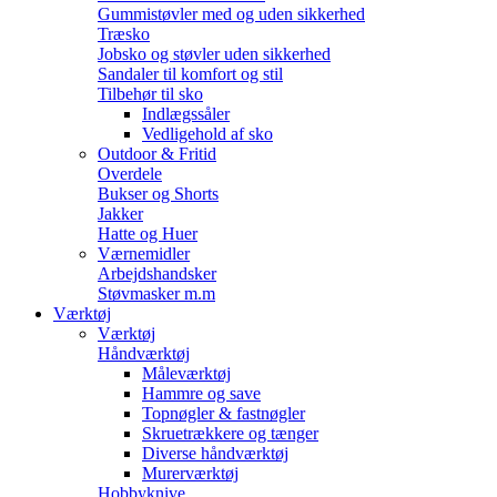
Gummistøvler med og uden sikkerhed
Træsko
Jobsko og støvler uden sikkerhed
Sandaler til komfort og stil
Tilbehør til sko
Indlægssåler
Vedligehold af sko
Outdoor & Fritid
Overdele
Bukser og Shorts
Jakker
Hatte og Huer
Værnemidler
Arbejdshandsker
Støvmasker m.m
Værktøj
Værktøj
Håndværktøj
Måleværktøj
Hammre og save
Topnøgler & fastnøgler
Skruetrækkere og tænger
Diverse håndværktøj
Murerværktøj
Hobbyknive