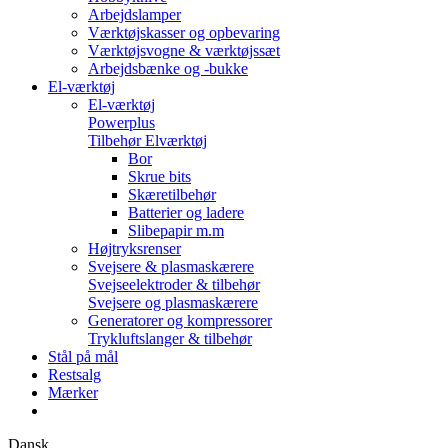
Arbejdslamper
Værktøjskasser og opbevaring
Værktøjsvogne & værktøjssæt
Arbejdsbænke og -bukke
El-værktøj
El-værktøj
Powerplus
Tilbehør Elværktøj
Bor
Skrue bits
Skæretilbehør
Batterier og ladere
Slibepapir m.m
Højtryksrenser
Svejsere & plasmaskærere
Svejseelektroder & tilbehør
Svejsere og plasmaskærere
Generatorer og kompressorer
Trykluftslanger & tilbehør
Stål på mål
Restsalg
Mærker
Dansk