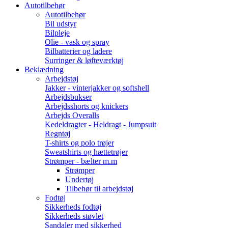
Autotilbehør
Autotilbehør
Bil udstyr
Bilpleje
Olie - vask og spray
Bilbatterier og ladere
Surringer & løfteværktøj
Beklædning
Arbejdstøj
Jakker - vinterjakker og softshell
Arbejdsbukser
Arbejdsshorts og knickers
Arbejds Overalls
Kedeldragter - Heldragt - Jumpsuit
Regntøj
T-shirts og polo trøjer
Sweatshirts og hættetrøjer
Strømper - bælter m.m
Strømper
Undertøj
Tilbehør til arbejdstøj
Fodtøj
Sikkerheds fodtøj
Sikkerheds støvlet
Sandaler med sikkerhed