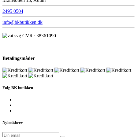
Mølletoften 13, Ådum
2495 0504
info@bkbutikken.dk
CVR : 38361090
Betalingsmåder
Følg BK butikken
Nyhedsbrev