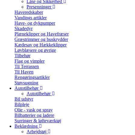
Låse og Sikkerhed
Presenninger
Haveredskaber
Vandings artikler
Have- og dykpumper
Skadedyr
Plæneklipper og Havefræser
Græstrimmer og buskrydder
Kædesav og Hækkeklipper
Løvblæsere og øvrige
Tilbehør
Flag og vimpler
Til Terrassen
Til Haven
Rengøringsartikler
Støvsugning
Autotilbehør
Autotilbehør
Bil udstyr
Bilpleje
Olie - vask og spray
Bilbatterier og ladere
Surringer & løfteværktøj
Beklædning
Arbejdstøj