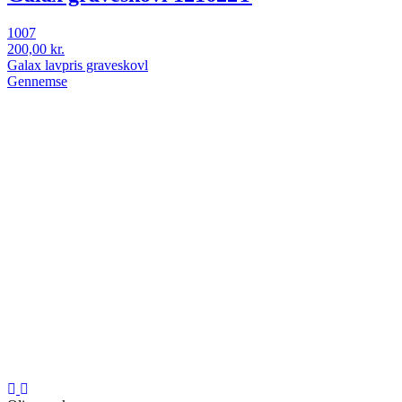
1007
200,00 kr.
Galax lavpris graveskovl
Gennemse