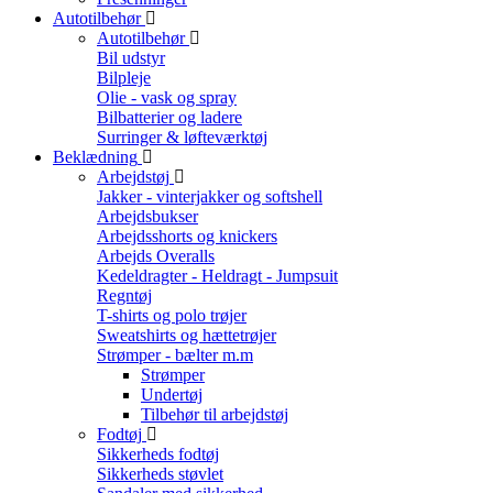
Autotilbehør
Autotilbehør
Bil udstyr
Bilpleje
Olie - vask og spray
Bilbatterier og ladere
Surringer & løfteværktøj
Beklædning
Arbejdstøj
Jakker - vinterjakker og softshell
Arbejdsbukser
Arbejdsshorts og knickers
Arbejds Overalls
Kedeldragter - Heldragt - Jumpsuit
Regntøj
T-shirts og polo trøjer
Sweatshirts og hættetrøjer
Strømper - bælter m.m
Strømper
Undertøj
Tilbehør til arbejdstøj
Fodtøj
Sikkerheds fodtøj
Sikkerheds støvlet