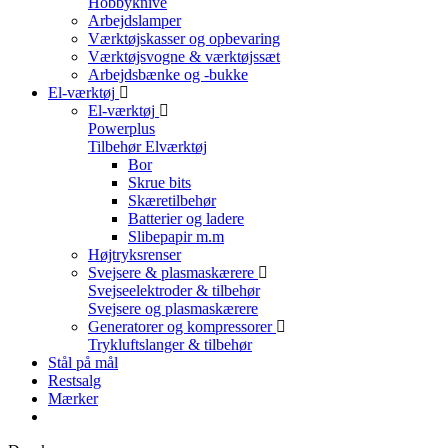
Hobbyknive
Arbejdslamper
Værktøjskasser og opbevaring
Værktøjsvogne & værktøjssæt
Arbejdsbænke og -bukke
El-værktøj
El-værktøj
Powerplus
Tilbehør Elværktøj
Bor
Skrue bits
Skæretilbehør
Batterier og ladere
Slibepapir m.m
Højtryksrenser
Svejsere & plasmaskærere
Svejseelektroder & tilbehør
Svejsere og plasmaskærere
Generatorer og kompressorer
Trykluftslanger & tilbehør
Stål på mål
Restsalg
Mærker