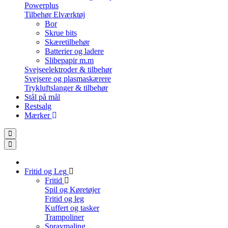
Powerplus
Tilbehør Elværktøj
Bor
Skrue bits
Skæretilbehør
Batterier og ladere
Slibepapir m.m
Svejseelektroder & tilbehør
Svejsere og plasmaskærere
Trykluftslanger & tilbehør
Stål på mål
Restsalg
Mærker
Fritid og Leg
Fritid
Spil og Køretøjer
Fritid og leg
Kuffert og tasker
Trampoliner
Spraymaling