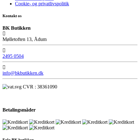
Cookie- og privatlivspolitik
Kontakt os
BK Butikken
Mølletoften 13, Ådum
2495 0504
info@bkbutikken.dk
CVR : 38361090
Betalingsmåder
Følg BK butikken