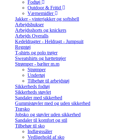
Fodtøj
Outdoor & Fritid
Værnemidler
Jakker - vinterjakker og softshell
Arbejdsbukser
Arbejdsshorts og knickers
Arbejds Overalls
Kedeldragter - Heldragt - Jumpsuit
Regntøj
T-shirts og polo trøjer
Sweatshirts og hættetrøjer
Strømper - bælter m.m
Strømper
Undertøj
Tilbehør til arbejdstøj
Sikkerheds fodtøj
Sikkerheds støvlet
Sandaler med sikkerhed
Gummistøvler med og uden sikkerhed
Træsko
Jobsko og støvler uden sikkerhed
Sandaler til komfort og stil
Tilbehør til sko
Indlægssåler
Vedligehold af sko