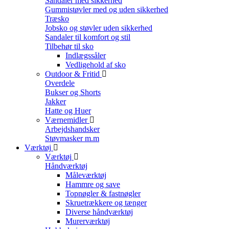
Sandaler med sikkerhed
Gummistøvler med og uden sikkerhed
Træsko
Jobsko og støvler uden sikkerhed
Sandaler til komfort og stil
Tilbehør til sko
Indlægssåler
Vedligehold af sko
Outdoor & Fritid
Overdele
Bukser og Shorts
Jakker
Hatte og Huer
Værnemidler
Arbejdshandsker
Støvmasker m.m
Værktøj
Værktøj
Håndværktøj
Måleværktøj
Hammre og save
Topnøgler & fastnøgler
Skruetrækkere og tænger
Diverse håndværktøj
Murerværktøj