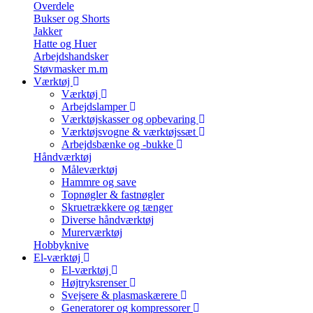
Overdele
Bukser og Shorts
Jakker
Hatte og Huer
Arbejdshandsker
Støvmasker m.m
Værktøj
Værktøj
Arbejdslamper
Værktøjskasser og opbevaring
Værktøjsvogne & værktøjssæt
Arbejdsbænke og -bukke
Håndværktøj
Måleværktøj
Hammre og save
Topnøgler & fastnøgler
Skruetrækkere og tænger
Diverse håndværktøj
Murerværktøj
Hobbyknive
El-værktøj
El-værktøj
Højtryksrenser
Svejsere & plasmaskærere
Generatorer og kompressorer