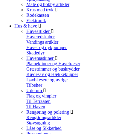
Male og hobby artikler
Krus med tryk
Rodekassen
Elektronik
Hus & have
Haveartikler
Haveredskaber
Vandings artikler
Have- og dykpumper
Skadedyr
Havemaskiner
Plæneklipper og Havefræser
Græstrimmer og buskrydder
Kædesav og Hækkeklipper
Løvblæsere og øvrige
Tilbehør
Uderum
Flag og vimpler
Til Terrassen
Til Haven
Rengøring og polering
Rengøringsartikler
Støvsugning
Låse og Sikkerhed
Presenninger