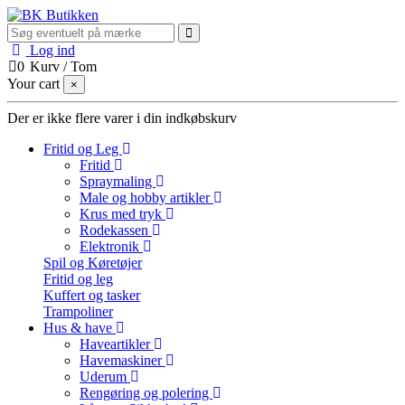
Log ind
0
Kurv
/
Tom
Your cart
×
Der er ikke flere varer i din indkøbskurv
Fritid og Leg
Fritid
Spraymaling
Male og hobby artikler
Krus med tryk
Rodekassen
Elektronik
Spil og Køretøjer
Fritid og leg
Kuffert og tasker
Trampoliner
Hus & have
Haveartikler
Havemaskiner
Uderum
Rengøring og polering