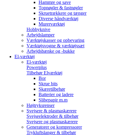
Hammre og save
Topnøgler & fastnøgler
Skruetrækkere og tænger
Diverse håndværktøj
Murerværktøj
Hobbyknive
Arbejdslamper
Værktøjskasser og opbevaring
Værktøjsvogne & værktøjssæt
Arbejdsbænke og -bukke
El-værktøj
El-værktøj
Powerplus
Tilbehør Elværktøj
Bor
Skrue bits
Skæretilbehør
Batterier og ladere
Slibepapir m.m
Højtryksrenser
Svejsere & plasmaskærere
Svejseelektroder & tilbehør
Svejsere og plasmaskærere
Generatorer og kompressorer
Trykluftslanger & tilbehør