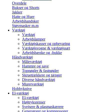
Overdele
Bukser og Shorts
Jakker
Hatte og Huer
Arbejdshandsker
Støvmasker m.m
Værktøj
Værktøj
Arbejdslamper
Værktøjskasser og opbevaring
Værktøjsvogne & værktøjssæt
Arbejdsbænke og -bukke
Håndværktøj
Måleværktøj
Hammre og save
Topnøgler & fastnøgler
Skruetrækkere og tænger
Diverse håndværktøj
Murerværktøj
Hobbyknive
El-værktøj
El-værktøj
Højtryksrenser
Svejsere & plasmaskærere
Generatorer og kompressorer