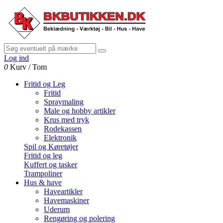
Log ind
0
Kurv
/
Tom
Fritid og Leg
Fritid
Spraymaling
Male og hobby artikler
Krus med tryk
Rodekassen
Elektronik
Spil og Køretøjer
Fritid og leg
Kuffert og tasker
Trampoliner
Hus & have
Haveartikler
Havemaskiner
Uderum
Rengøring og polering