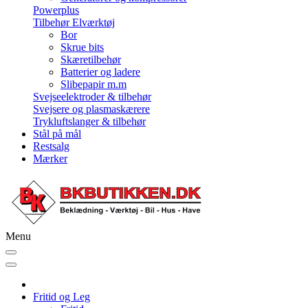
Powerplus
Tilbehør Elværktøj
Bor
Skrue bits
Skæretilbehør
Batterier og ladere
Slibepapir m.m
Svejseelektroder & tilbehør
Svejsere og plasmaskærere
Trykluftslanger & tilbehør
Stål på mål
Restsalg
Mærker
Menu
Fritid og Leg