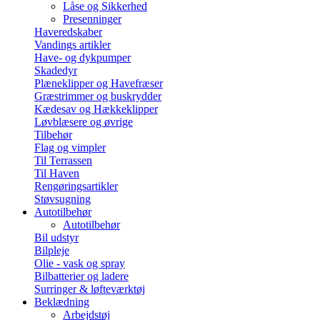
Låse og Sikkerhed
Presenninger
Haveredskaber
Vandings artikler
Have- og dykpumper
Skadedyr
Plæneklipper og Havefræser
Græstrimmer og buskrydder
Kædesav og Hækkeklipper
Løvblæsere og øvrige
Tilbehør
Flag og vimpler
Til Terrassen
Til Haven
Rengøringsartikler
Støvsugning
Autotilbehør
Autotilbehør
Bil udstyr
Bilpleje
Olie - vask og spray
Bilbatterier og ladere
Surringer & løfteværktøj
Beklædning
Arbejdstøj