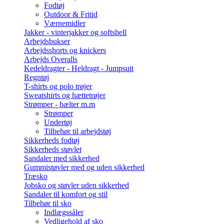
Fodtøj
Outdoor & Fritid
Værnemidler
Jakker - vinterjakker og softshell
Arbejdsbukser
Arbejdsshorts og knickers
Arbejds Overalls
Kedeldragter - Heldragt - Jumpsuit
Regntøj
T-shirts og polo trøjer
Sweatshirts og hættetrøjer
Strømper - bælter m.m
Strømper
Undertøj
Tilbehør til arbejdstøj
Sikkerheds fodtøj
Sikkerheds støvlet
Sandaler med sikkerhed
Gummistøvler med og uden sikkerhed
Træsko
Jobsko og støvler uden sikkerhed
Sandaler til komfort og stil
Tilbehør til sko
Indlægssåler
Vedligehold af sko