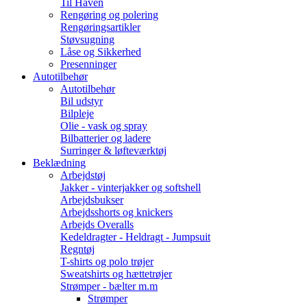
Til Haven
Rengøring og polering
Rengøringsartikler
Støvsugning
Låse og Sikkerhed
Presenninger
Autotilbehør
Autotilbehør
Bil udstyr
Bilpleje
Olie - vask og spray
Bilbatterier og ladere
Surringer & løfteværktøj
Beklædning
Arbejdstøj
Jakker - vinterjakker og softshell
Arbejdsbukser
Arbejdsshorts og knickers
Arbejds Overalls
Kedeldragter - Heldragt - Jumpsuit
Regntøj
T-shirts og polo trøjer
Sweatshirts og hættetrøjer
Strømper - bælter m.m
Strømper