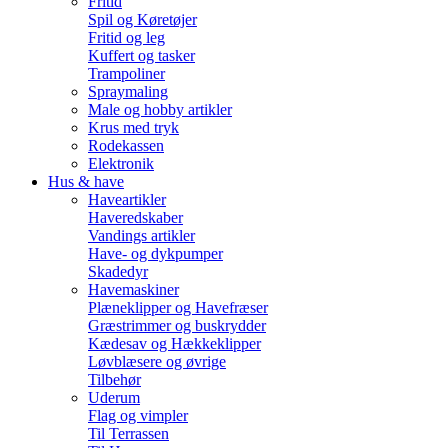
Fritid
Spil og Køretøjer
Fritid og leg
Kuffert og tasker
Trampoliner
Spraymaling
Male og hobby artikler
Krus med tryk
Rodekassen
Elektronik
Hus & have
Haveartikler
Haveredskaber
Vandings artikler
Have- og dykpumper
Skadedyr
Havemaskiner
Plæneklipper og Havefræser
Græstrimmer og buskrydder
Kædesav og Hækkeklipper
Løvblæsere og øvrige
Tilbehør
Uderum
Flag og vimpler
Til Terrassen