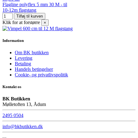
Flagline polyflex 5 mm 30 M - til
10-12m flagstang
Tilføj til kurven
Klik for at forstørre
×
Information
Om BK butikken
Levering
Betaling
Handels betingelser
Cookie- og privatlivspolitik
Kontakt os
BK Butikken
Mølletoften 13, Ådum
2495 0504
info@bkbutikken.dk