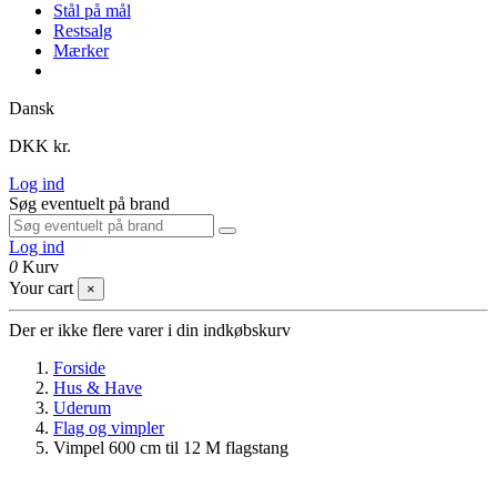
Stål på mål
Restsalg
Mærker
Dansk
DKK kr.
Log ind
Søg eventuelt på brand
Log ind
0
Kurv
Your cart
×
Der er ikke flere varer i din indkøbskurv
Forside
Hus & Have
Uderum
Flag og vimpler
Vimpel 600 cm til 12 M flagstang