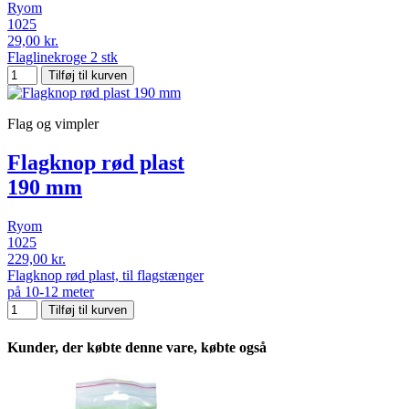
Ryom
1025
29,00 kr.
Flaglinekroge 2 stk
Tilføj til kurven
Flag og vimpler
Flagknop rød plast
190 mm
Ryom
1025
229,00 kr.
Flagknop rød plast, til flagstænger
på 10-12 meter
Tilføj til kurven
Kunder, der købte denne vare, købte også