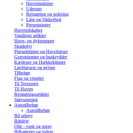
Havemaskiner
Uderum
Rengøring og polering
Låse og Sikkerhed
Presenninger
Haveredskaber
Vandings artikler
Have- og dykpumper
Skadedyr
Plæneklipper og Havefræser
Græstrimmer og buskrydder
Kædesav og Hækkeklipper
Løvblæsere og øvrige
Tilbehør
Flag og vimpler
Til Terrassen
Til Haven
Rengøringsartikler
Støvsugning
Autotilbehør
Autotilbehør
Bil udstyr
Bilpleje
Olie - vask og spray
Bilbatterier og ladere