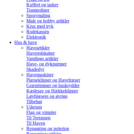
Kuffert og tasker
Trampoliner
Spraymaling
Male og hobby artikler
Krus med tryk
Rodekassen
Elektronik
Hus & have
Haveartikler
Haveredskaber
Vandings artikler
Have- og dykpumper
Skadedyr
Havemaskiner
Plæneklipper og Havefræser
Græstrimmer og buskrydder
Kædesav og Hækkeklipper
Løvblæsere og øvrige
Tilbehør
Uderum
Flag og vimpler
Til Terrassen
Til Haven
Rengøring og polering
Rengøringsartikler