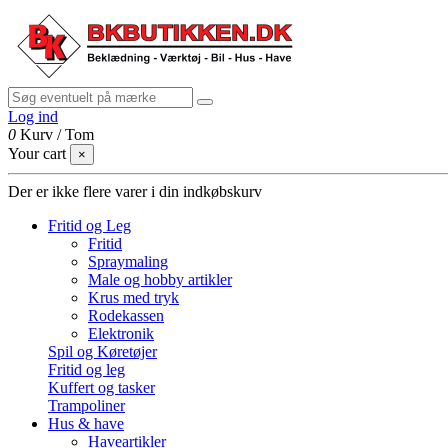
Log ind
0
Kurv
/
Tom
Your cart
×
Der er ikke flere varer i din indkøbskurv
Fritid og Leg
Fritid
Spraymaling
Male og hobby artikler
Krus med tryk
Rodekassen
Elektronik
Spil og Køretøjer
Fritid og leg
Kuffert og tasker
Trampoliner
Hus & have
Haveartikler