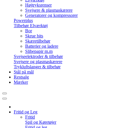
Højtryksrenser
Svejsere & plasmaskærere
Generatorer og kompressorer
Powerplus
Tilbehør Elværktøj
Bor
Skrue bits
Skæretilbehør
Batterier og ladere
Slibepapir m.m
Svejseelektroder & tilbehør
Svejsere og plasmaskærere
Trykluftslanger & tilbehør
Stål på mål
Restsalg
Mærker
Fritid og Leg
Fritid
Spil og Køretøjer
Fritid og leg