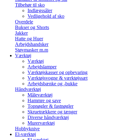
Tilbehør til sko
Indlægssåler
Vedligehold af sko
Overdele
Bukser og Shorts
Jakker
Hatte og Huer
Arbejdshandsker
Støvmasker m.m
Værktøj
Værktøj
Arbejdslamper
Værktøjskasser og opbevaring
Værktøjsvogne & værktøjssæt
Arbejdsbænke og -bukke
Håndværktøj
Måleværktøj
Hammre og save
Topnøgler & fastnøgler
Skruetrækkere og tænger
Diverse håndværktøj
Murerværktøj
Hobbyknive
El-værktøj
El-værktøj