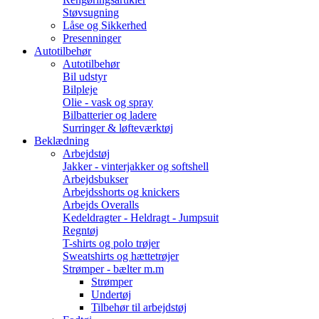
Støvsugning
Låse og Sikkerhed
Presenninger
Autotilbehør
Autotilbehør
Bil udstyr
Bilpleje
Olie - vask og spray
Bilbatterier og ladere
Surringer & løfteværktøj
Beklædning
Arbejdstøj
Jakker - vinterjakker og softshell
Arbejdsbukser
Arbejdsshorts og knickers
Arbejds Overalls
Kedeldragter - Heldragt - Jumpsuit
Regntøj
T-shirts og polo trøjer
Sweatshirts og hættetrøjer
Strømper - bælter m.m
Strømper
Undertøj
Tilbehør til arbejdstøj