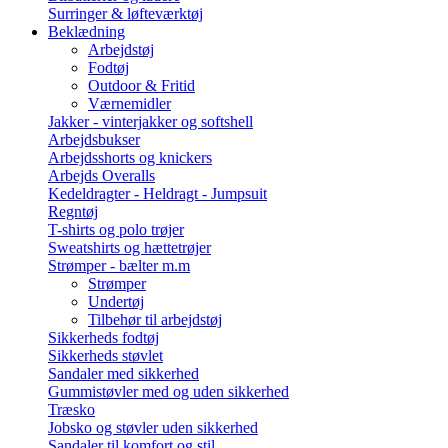
Surringer & løfteværktøj
Beklædning
Arbejdstøj
Fodtøj
Outdoor & Fritid
Værnemidler
Jakker - vinterjakker og softshell
Arbejdsbukser
Arbejdsshorts og knickers
Arbejds Overalls
Kedeldragter - Heldragt - Jumpsuit
Regntøj
T-shirts og polo trøjer
Sweatshirts og hættetrøjer
Strømper - bælter m.m
Strømper
Undertøj
Tilbehør til arbejdstøj
Sikkerheds fodtøj
Sikkerheds støvlet
Sandaler med sikkerhed
Gummistøvler med og uden sikkerhed
Træsko
Jobsko og støvler uden sikkerhed
Sandaler til komfort og stil