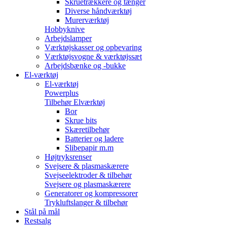
Skruetrækkere og tænger
Diverse håndværktøj
Murerværktøj
Hobbyknive
Arbejdslamper
Værktøjskasser og opbevaring
Værktøjsvogne & værktøjssæt
Arbejdsbænke og -bukke
El-værktøj
El-værktøj
Powerplus
Tilbehør Elværktøj
Bor
Skrue bits
Skæretilbehør
Batterier og ladere
Slibepapir m.m
Højtryksrenser
Svejsere & plasmaskærere
Svejseelektroder & tilbehør
Svejsere og plasmaskærere
Generatorer og kompressorer
Trykluftslanger & tilbehør
Stål på mål
Restsalg