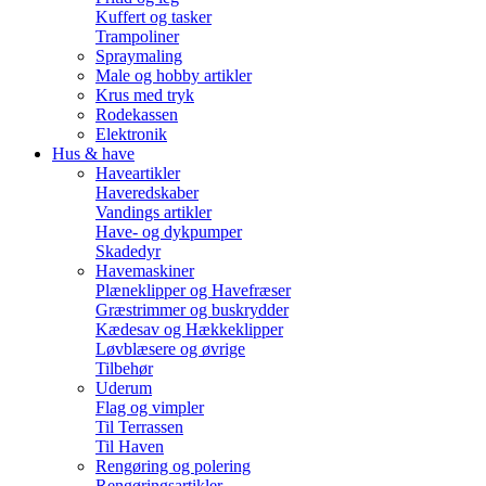
Kuffert og tasker
Trampoliner
Spraymaling
Male og hobby artikler
Krus med tryk
Rodekassen
Elektronik
Hus & have
Haveartikler
Haveredskaber
Vandings artikler
Have- og dykpumper
Skadedyr
Havemaskiner
Plæneklipper og Havefræser
Græstrimmer og buskrydder
Kædesav og Hækkeklipper
Løvblæsere og øvrige
Tilbehør
Uderum
Flag og vimpler
Til Terrassen
Til Haven
Rengøring og polering
Rengøringsartikler