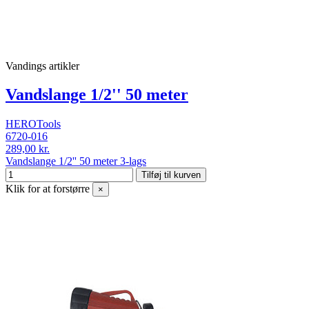
Vandings artikler
Vandslange 1/2'' 50 meter
HEROTools
6720-016
289,00 kr.
Vandslange 1/2'' 50 meter 3-lags
Tilføj til kurven
Klik for at forstørre
×