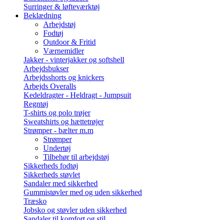
Surringer & løfteværktøj
Beklædning
Arbejdstøj
Fodtøj
Outdoor & Fritid
Værnemidler
Jakker - vinterjakker og softshell
Arbejdsbukser
Arbejdsshorts og knickers
Arbejds Overalls
Kedeldragter - Heldragt - Jumpsuit
Regntøj
T-shirts og polo trøjer
Sweatshirts og hættetrøjer
Strømper - bælter m.m
Strømper
Undertøj
Tilbehør til arbejdstøj
Sikkerheds fodtøj
Sikkerheds støvlet
Sandaler med sikkerhed
Gummistøvler med og uden sikkerhed
Træsko
Jobsko og støvler uden sikkerhed
Sandaler til komfort og stil