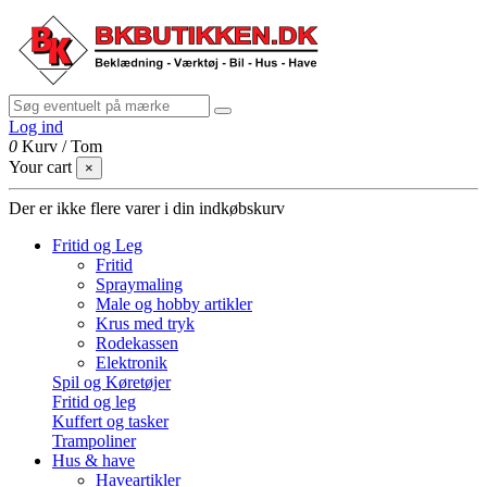
Log ind
0
Kurv
/
Tom
Your cart
×
Der er ikke flere varer i din indkøbskurv
Fritid og Leg
Fritid
Spraymaling
Male og hobby artikler
Krus med tryk
Rodekassen
Elektronik
Spil og Køretøjer
Fritid og leg
Kuffert og tasker
Trampoliner
Hus & have
Haveartikler