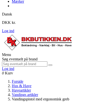
Mærker
Dansk
DKK kr.
Log ind
Menu
Søg eventuelt på brand
Log ind
0
Kurv
Forside
Hus & Have
Haveartikler
Vandings artikler
Vandingspistol med ergonomisk greb