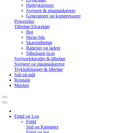
Højtryksrenser
Svejsere & plasmaskærere
Generatorer og kompressorer
Powerplus
Tilbehør Elværktøj
Bor
Skrue bits
Skæretilbehør
Batterier og ladere
Slibepapir m.m
Svejseelektroder & tilbehør
Svejsere og plasmaskærere
Trykluftslanger & tilbehør
Stål på mål
Restsalg
Mærker
Fritid og Leg
Fritid
Spil og Køretøjer
Fritid og leg