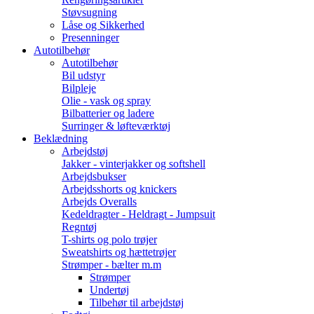
Støvsugning
Låse og Sikkerhed
Presenninger
Autotilbehør
Autotilbehør
Bil udstyr
Bilpleje
Olie - vask og spray
Bilbatterier og ladere
Surringer & løfteværktøj
Beklædning
Arbejdstøj
Jakker - vinterjakker og softshell
Arbejdsbukser
Arbejdsshorts og knickers
Arbejds Overalls
Kedeldragter - Heldragt - Jumpsuit
Regntøj
T-shirts og polo trøjer
Sweatshirts og hættetrøjer
Strømper - bælter m.m
Strømper
Undertøj
Tilbehør til arbejdstøj