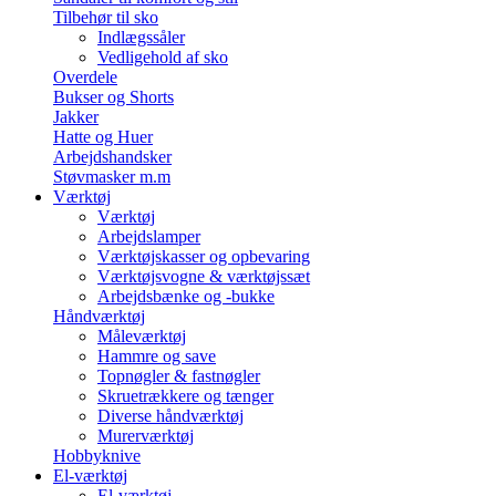
Tilbehør til sko
Indlægssåler
Vedligehold af sko
Overdele
Bukser og Shorts
Jakker
Hatte og Huer
Arbejdshandsker
Støvmasker m.m
Værktøj
Værktøj
Arbejdslamper
Værktøjskasser og opbevaring
Værktøjsvogne & værktøjssæt
Arbejdsbænke og -bukke
Håndværktøj
Måleværktøj
Hammre og save
Topnøgler & fastnøgler
Skruetrækkere og tænger
Diverse håndværktøj
Murerværktøj
Hobbyknive
El-værktøj
El-værktøj