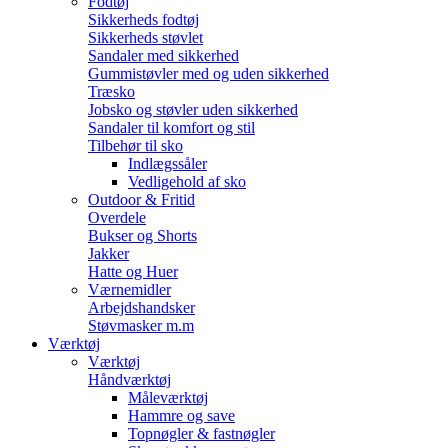
Fodtøj
Sikkerheds fodtøj
Sikkerheds støvlet
Sandaler med sikkerhed
Gummistøvler med og uden sikkerhed
Træsko
Jobsko og støvler uden sikkerhed
Sandaler til komfort og stil
Tilbehør til sko
Indlægssåler
Vedligehold af sko
Outdoor & Fritid
Overdele
Bukser og Shorts
Jakker
Hatte og Huer
Værnemidler
Arbejdshandsker
Støvmasker m.m
Værktøj
Værktøj
Håndværktøj
Måleværktøj
Hammre og save
Topnøgler & fastnøgler