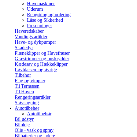
Havemaskiner
Uderum
Rengøring og polering
Låse og Sikkerhed
Presenninger
Haveredskaber
Vandings artikler
Have- og dykpumper
Skadedyr
Plæneklipper og Havefræser
Græstrimmer og buskrydder
Kædesav og Hækkeklipper
Løvblæsere og øvrige
Tilbehør
Flag og vimpler
Til Terrassen
Til Haven
Rengøringsartikler
Støvsugning
Autotilbehør
Autotilbehør
Bil udstyr
Bilpleje
Olie - vask og spray
Bilbatterier og ladere