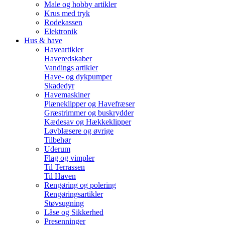
Male og hobby artikler
Krus med tryk
Rodekassen
Elektronik
Hus & have
Haveartikler
Haveredskaber
Vandings artikler
Have- og dykpumper
Skadedyr
Havemaskiner
Plæneklipper og Havefræser
Græstrimmer og buskrydder
Kædesav og Hækkeklipper
Løvblæsere og øvrige
Tilbehør
Uderum
Flag og vimpler
Til Terrassen
Til Haven
Rengøring og polering
Rengøringsartikler
Støvsugning
Låse og Sikkerhed
Presenninger