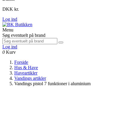
DKK kr.
Log ind
Menu
Søg eventuelt på brand
Log ind
0
Kurv
Forside
Hus & Have
Haveartikler
Vandings artikler
Vandings pistol 7 funktioner i aluminium