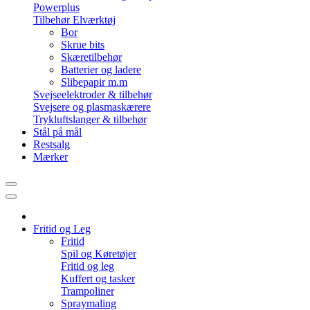
Powerplus
Tilbehør Elværktøj
Bor
Skrue bits
Skæretilbehør
Batterier og ladere
Slibepapir m.m
Svejseelektroder & tilbehør
Svejsere og plasmaskærere
Trykluftslanger & tilbehør
Stål på mål
Restsalg
Mærker
Fritid og Leg
Fritid
Spil og Køretøjer
Fritid og leg
Kuffert og tasker
Trampoliner
Spraymaling