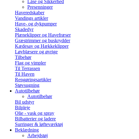
Låse og Sikkerhed
Presenninger
Haveredskaber
Vandings artikler
Have- og dykpumper
Skadedyr
Plæneklipper og Havefræser
Græstrimmer og buskrydder
Kædesav og Hækkeklipper
Løvblæsere og øvrige
Tilbehør
Flag og vimpler
Til Terrassen
Til Haven
Rengøringsartikler
Støvsugning
Autotilbehør
Autotilbehør
Bil udstyr
Bilpleje
Olie - vask og spray
Bilbatterier og ladere
Surringer & løfteværktøj
Beklædning
Arbejdstøj