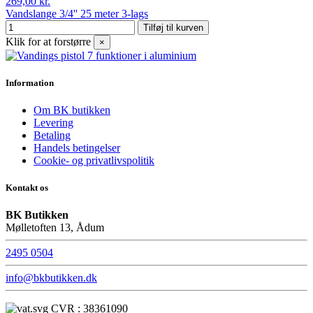
269,00 kr.
Vandslange 3/4'' 25 meter 3-lags
Tilføj til kurven
Klik for at forstørre
×
Information
Om BK butikken
Levering
Betaling
Handels betingelser
Cookie- og privatlivspolitik
Kontakt os
BK Butikken
Mølletoften 13, Ådum
2495 0504
info@bkbutikken.dk
CVR : 38361090