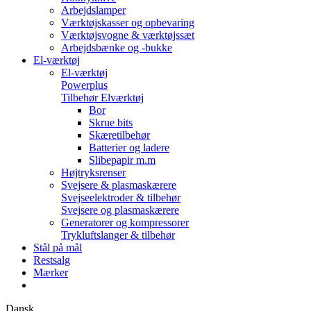
Arbejdslamper
Værktøjskasser og opbevaring
Værktøjsvogne & værktøjssæt
Arbejdsbænke og -bukke
El-værktøj
El-værktøj
Powerplus
Tilbehør Elværktøj
Bor
Skrue bits
Skæretilbehør
Batterier og ladere
Slibepapir m.m
Højtryksrenser
Svejsere & plasmaskærere
Svejseelektroder & tilbehør
Svejsere og plasmaskærere
Generatorer og kompressorer
Trykluftslanger & tilbehør
Stål på mål
Restsalg
Mærker
Dansk