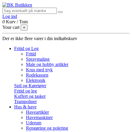
Log ind
0
Kurv
/
Tom
Your cart
×
Der er ikke flere varer i din indkøbskurv
Fritid og Leg
Fritid
Spraymaling
Male og hobby artikler
Krus med tryk
Rodekassen
Elektronik
Spil og Køretøjer
Fritid og leg
Kuffert og tasker
Trampoliner
Hus & have
Haveartikler
Havemaskiner
Uderum
Rengøring og polering