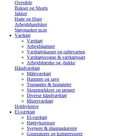
Overdele
Bukser og Shorts
Jakker
Hatte og Huer
Arbejdshandsker
Støvmasker m.m
Værktøj
Værktøj
Arbejdslamper
Værktøjskasser og opbevaring
Værktøjsvogne & værktøjssæt
Arbejdsbænke og -bukke
Håndværktøj
Måleværktøj
Hammre og save
Topnøgler & fastnøgler
Skruetrækkere og tænger
Diverse håndværktøj
Murerværktøj
Hobbyknive
El-værktøj
El-værktøj
Højtryksrenser
Svejsere & plasmaskærere
Generatorer og kompressorer