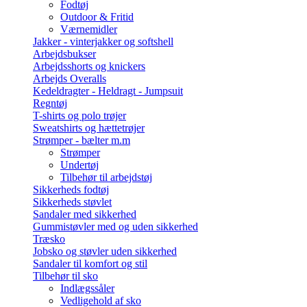
Fodtøj
Outdoor & Fritid
Værnemidler
Jakker - vinterjakker og softshell
Arbejdsbukser
Arbejdsshorts og knickers
Arbejds Overalls
Kedeldragter - Heldragt - Jumpsuit
Regntøj
T-shirts og polo trøjer
Sweatshirts og hættetrøjer
Strømper - bælter m.m
Strømper
Undertøj
Tilbehør til arbejdstøj
Sikkerheds fodtøj
Sikkerheds støvlet
Sandaler med sikkerhed
Gummistøvler med og uden sikkerhed
Træsko
Jobsko og støvler uden sikkerhed
Sandaler til komfort og stil
Tilbehør til sko
Indlægssåler
Vedligehold af sko