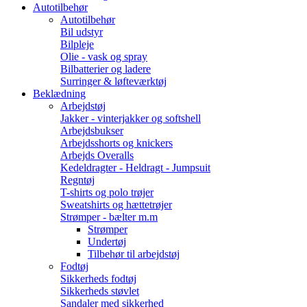
Autotilbehør
Autotilbehør
Bil udstyr
Bilpleje
Olie - vask og spray
Bilbatterier og ladere
Surringer & løfteværktøj
Beklædning
Arbejdstøj
Jakker - vinterjakker og softshell
Arbejdsbukser
Arbejdsshorts og knickers
Arbejds Overalls
Kedeldragter - Heldragt - Jumpsuit
Regntøj
T-shirts og polo trøjer
Sweatshirts og hættetrøjer
Strømper - bælter m.m
Strømper
Undertøj
Tilbehør til arbejdstøj
Fodtøj
Sikkerheds fodtøj
Sikkerheds støvlet
Sandaler med sikkerhed