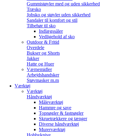
Gummistøvler med og uden sikkerhed
Træsko
Jobsko og støvler uden sikkerhed
Sandaler til komfort og stil
Tilbehør til sko
Indlægssåler
Vedligehold af sko
Outdoor & Fritid
Overdele
Bukser og Shorts
Jakker
Hatte og Huer
Værnemidler
Arbejdshandsker
Støvmasker m.m
Værktøj
Værktøj
Håndværktøj
Måleværktøj
Hammre og save
Topnøgler & fastnøgler
Skruetrækkere og tænger
Diverse håndværktøj
Murerværktøj
Hobbyknive