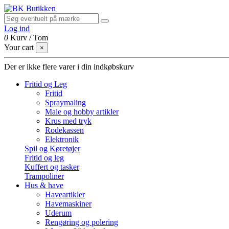
Log ind
0
Kurv
/
Tom
Your cart
×
Der er ikke flere varer i din indkøbskurv
Fritid og Leg
Fritid
Spraymaling
Male og hobby artikler
Krus med tryk
Rodekassen
Elektronik
Spil og Køretøjer
Fritid og leg
Kuffert og tasker
Trampoliner
Hus & have
Haveartikler
Havemaskiner
Uderum
Rengøring og polering