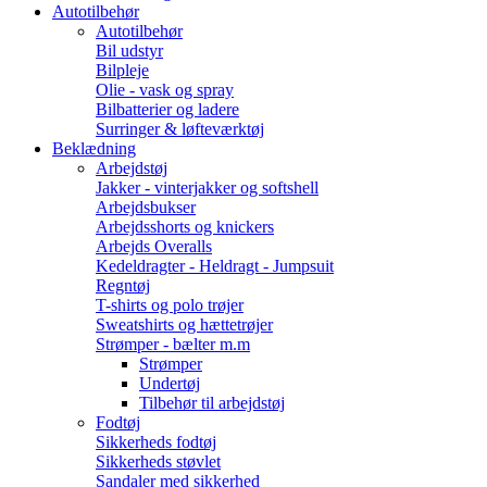
Autotilbehør
Autotilbehør
Bil udstyr
Bilpleje
Olie - vask og spray
Bilbatterier og ladere
Surringer & løfteværktøj
Beklædning
Arbejdstøj
Jakker - vinterjakker og softshell
Arbejdsbukser
Arbejdsshorts og knickers
Arbejds Overalls
Kedeldragter - Heldragt - Jumpsuit
Regntøj
T-shirts og polo trøjer
Sweatshirts og hættetrøjer
Strømper - bælter m.m
Strømper
Undertøj
Tilbehør til arbejdstøj
Fodtøj
Sikkerheds fodtøj
Sikkerheds støvlet
Sandaler med sikkerhed