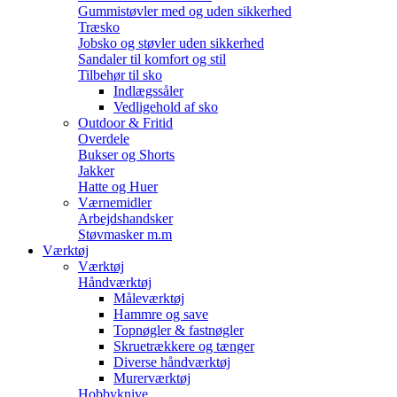
Gummistøvler med og uden sikkerhed
Træsko
Jobsko og støvler uden sikkerhed
Sandaler til komfort og stil
Tilbehør til sko
Indlægssåler
Vedligehold af sko
Outdoor & Fritid
Overdele
Bukser og Shorts
Jakker
Hatte og Huer
Værnemidler
Arbejdshandsker
Støvmasker m.m
Værktøj
Værktøj
Håndværktøj
Måleværktøj
Hammre og save
Topnøgler & fastnøgler
Skruetrækkere og tænger
Diverse håndværktøj
Murerværktøj
Hobbyknive