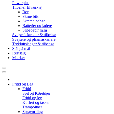
Powerplus
Tilbehør Elværktøj
Bor
Skrue bits
Skæretilbehør
Batterier og ladere
Slibepapir m.m
Svejseelektroder & tilbehør
Svejsere og plasmaskærere
Trykluftslanger & tilbehør
Stål på mål
Restsalg
Mærker
Fritid og Leg
Fritid
Spil og Køretøjer
Fritid og leg
Kuffert og tasker
Trampoliner
Spraymaling