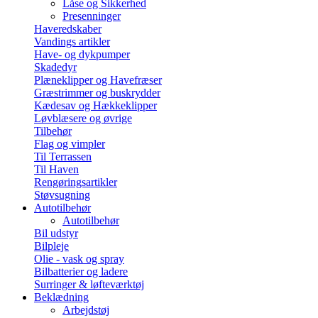
Låse og Sikkerhed
Presenninger
Haveredskaber
Vandings artikler
Have- og dykpumper
Skadedyr
Plæneklipper og Havefræser
Græstrimmer og buskrydder
Kædesav og Hækkeklipper
Løvblæsere og øvrige
Tilbehør
Flag og vimpler
Til Terrassen
Til Haven
Rengøringsartikler
Støvsugning
Autotilbehør
Autotilbehør
Bil udstyr
Bilpleje
Olie - vask og spray
Bilbatterier og ladere
Surringer & løfteværktøj
Beklædning
Arbejdstøj