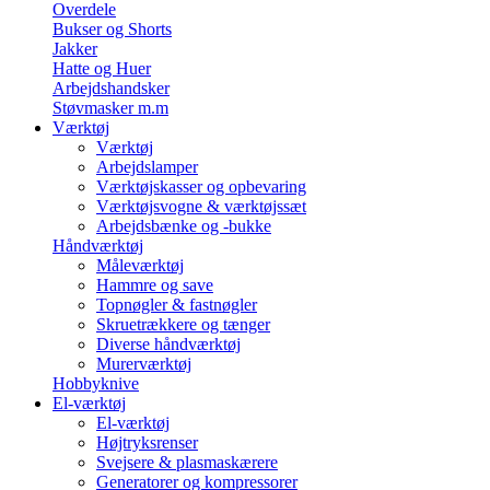
Overdele
Bukser og Shorts
Jakker
Hatte og Huer
Arbejdshandsker
Støvmasker m.m
Værktøj
Værktøj
Arbejdslamper
Værktøjskasser og opbevaring
Værktøjsvogne & værktøjssæt
Arbejdsbænke og -bukke
Håndværktøj
Måleværktøj
Hammre og save
Topnøgler & fastnøgler
Skruetrækkere og tænger
Diverse håndværktøj
Murerværktøj
Hobbyknive
El-værktøj
El-værktøj
Højtryksrenser
Svejsere & plasmaskærere
Generatorer og kompressorer