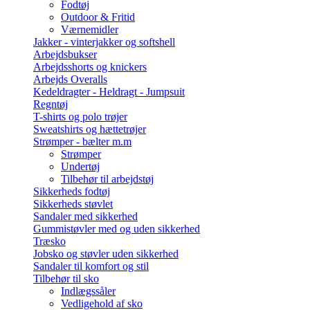
Fodtøj
Outdoor & Fritid
Værnemidler
Jakker - vinterjakker og softshell
Arbejdsbukser
Arbejdsshorts og knickers
Arbejds Overalls
Kedeldragter - Heldragt - Jumpsuit
Regntøj
T-shirts og polo trøjer
Sweatshirts og hættetrøjer
Strømper - bælter m.m
Strømper
Undertøj
Tilbehør til arbejdstøj
Sikkerheds fodtøj
Sikkerheds støvlet
Sandaler med sikkerhed
Gummistøvler med og uden sikkerhed
Træsko
Jobsko og støvler uden sikkerhed
Sandaler til komfort og stil
Tilbehør til sko
Indlægssåler
Vedligehold af sko