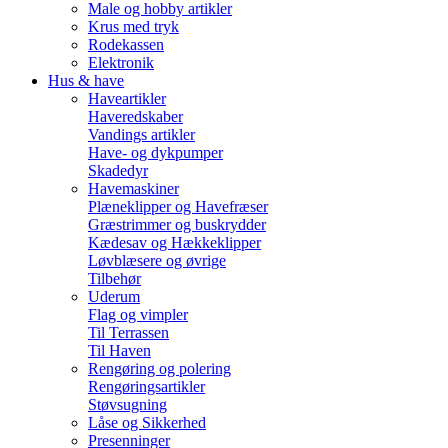
Male og hobby artikler
Krus med tryk
Rodekassen
Elektronik
Hus & have
Haveartikler
Haveredskaber
Vandings artikler
Have- og dykpumper
Skadedyr
Havemaskiner
Plæneklipper og Havefræser
Græstrimmer og buskrydder
Kædesav og Hækkeklipper
Løvblæsere og øvrige
Tilbehør
Uderum
Flag og vimpler
Til Terrassen
Til Haven
Rengøring og polering
Rengøringsartikler
Støvsugning
Låse og Sikkerhed
Presenninger