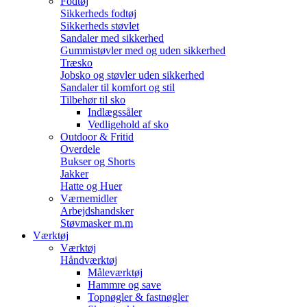
Fodtøj
Sikkerheds fodtøj
Sikkerheds støvlet
Sandaler med sikkerhed
Gummistøvler med og uden sikkerhed
Træsko
Jobsko og støvler uden sikkerhed
Sandaler til komfort og stil
Tilbehør til sko
Indlægssåler
Vedligehold af sko
Outdoor & Fritid
Overdele
Bukser og Shorts
Jakker
Hatte og Huer
Værnemidler
Arbejdshandsker
Støvmasker m.m
Værktøj
Værktøj
Håndværktøj
Måleværktøj
Hammre og save
Topnøgler & fastnøgler