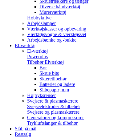
Skruetrækkere og tænger
Diverse håndværktøj
Murerværktøj
Hobbyknive
Arbejdslamper
Værktøjskasser og opbevaring
Værktøjsvogne & værktøjssæt
Arbejdsbænke og -bukke
El-værktøj
El-værktøj
Powerplus
Tilbehør Elværktøj
Bor
Skrue bits
Skæretilbehør
Batterier og ladere
Slibepapir m.m
Højtryksrenser
Svejsere & plasmaskærere
Svejseelektroder & tilbehør
Svejsere og plasmaskærere
Generatorer og kompressorer
Trykluftslanger & tilbehør
Stål på mål
Restsalg