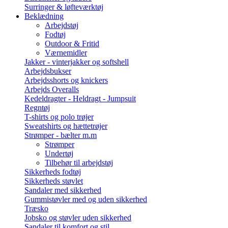
Surringer & løfteværktøj
Beklædning
Arbejdstøj
Fodtøj
Outdoor & Fritid
Værnemidler
Jakker - vinterjakker og softshell
Arbejdsbukser
Arbejdsshorts og knickers
Arbejds Overalls
Kedeldragter - Heldragt - Jumpsuit
Regntøj
T-shirts og polo trøjer
Sweatshirts og hættetrøjer
Strømper - bælter m.m
Strømper
Undertøj
Tilbehør til arbejdstøj
Sikkerheds fodtøj
Sikkerheds støvlet
Sandaler med sikkerhed
Gummistøvler med og uden sikkerhed
Træsko
Jobsko og støvler uden sikkerhed
Sandaler til komfort og stil