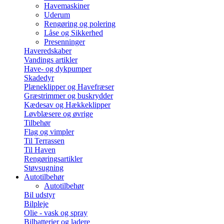
Havemaskiner
Uderum
Rengøring og polering
Låse og Sikkerhed
Presenninger
Haveredskaber
Vandings artikler
Have- og dykpumper
Skadedyr
Plæneklipper og Havefræser
Græstrimmer og buskrydder
Kædesav og Hækkeklipper
Løvblæsere og øvrige
Tilbehør
Flag og vimpler
Til Terrassen
Til Haven
Rengøringsartikler
Støvsugning
Autotilbehør
Autotilbehør
Bil udstyr
Bilpleje
Olie - vask og spray
Bilbatterier og ladere