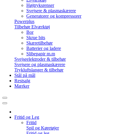
Højtryksrenser
Svejsere & plasmaskærere
Generatorer og kompressorer
Powerplus
Tilbehør Elværktøj
Bor
Skrue bits
Skæretilbehør
Batterier og ladere
Slibepapir m.m
Svejseelektroder & tilbehør
Svejsere og plasmaskærere
Trykluftslanger & tilbehør
Stål på mål
Restsalg
Mærker
Fritid og Leg
Fritid
Spil og Køretøjer
Fritid og leg