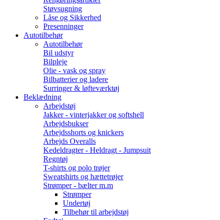
Støvsugning
Låse og Sikkerhed
Presenninger
Autotilbehør
Autotilbehør
Bil udstyr
Bilpleje
Olie - vask og spray
Bilbatterier og ladere
Surringer & løfteværktøj
Beklædning
Arbejdstøj
Jakker - vinterjakker og softshell
Arbejdsbukser
Arbejdsshorts og knickers
Arbejds Overalls
Kedeldragter - Heldragt - Jumpsuit
Regntøj
T-shirts og polo trøjer
Sweatshirts og hættetrøjer
Strømper - bælter m.m
Strømper
Undertøj
Tilbehør til arbejdstøj