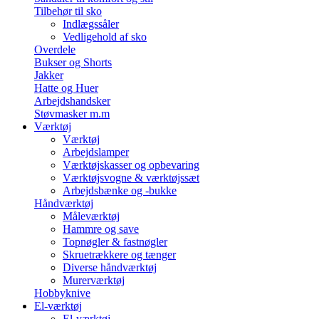
Tilbehør til sko
Indlægssåler
Vedligehold af sko
Overdele
Bukser og Shorts
Jakker
Hatte og Huer
Arbejdshandsker
Støvmasker m.m
Værktøj
Værktøj
Arbejdslamper
Værktøjskasser og opbevaring
Værktøjsvogne & værktøjssæt
Arbejdsbænke og -bukke
Håndværktøj
Måleværktøj
Hammre og save
Topnøgler & fastnøgler
Skruetrækkere og tænger
Diverse håndværktøj
Murerværktøj
Hobbyknive
El-værktøj
El-værktøj