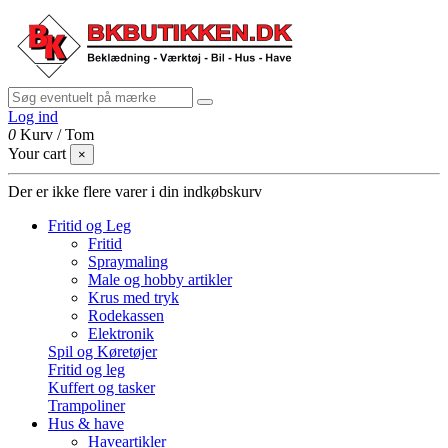
Log ind
0
Kurv
/
Tom
Your cart
×
Der er ikke flere varer i din indkøbskurv
Fritid og Leg
Fritid
Spraymaling
Male og hobby artikler
Krus med tryk
Rodekassen
Elektronik
Spil og Køretøjer
Fritid og leg
Kuffert og tasker
Trampoliner
Hus & have
Haveartikler