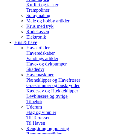
Kuffert og tasker
Trampoliner
Spraymaling
Male og hobby artikler
Krus med tryk
Rodekassen
Elektronik
Hus & have
Haveartikler
Haveredskaber
Vandings artikler
Have- og dykpumper
Skadedyr
Havemaskiner
Plæneklipper og Havefræser
Græstrimmer og buskrydder
Kædesav og Hækkeklipper
Løvblæsere og øvrige
Tilbehør
Uderum
Flag og vimpler
Til Terrassen
Til Haven
Rengøring og polering
Rengøringsartikler