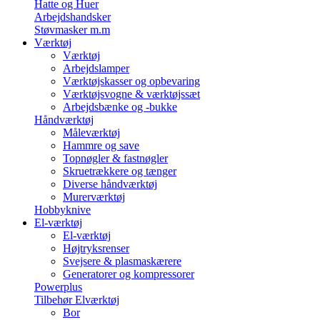
Hatte og Huer
Arbejdshandsker
Støvmasker m.m
Værktøj
Værktøj
Arbejdslamper
Værktøjskasser og opbevaring
Værktøjsvogne & værktøjssæt
Arbejdsbænke og -bukke
Håndværktøj
Måleværktøj
Hammre og save
Topnøgler & fastnøgler
Skruetrækkere og tænger
Diverse håndværktøj
Murerværktøj
Hobbyknive
El-værktøj
El-værktøj
Højtryksrenser
Svejsere & plasmaskærere
Generatorer og kompressorer
Powerplus
Tilbehør Elværktøj
Bor