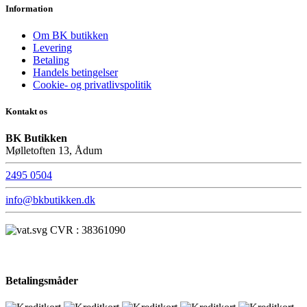
Information
Om BK butikken
Levering
Betaling
Handels betingelser
Cookie- og privatlivspolitik
Kontakt os
BK Butikken
Mølletoften 13, Ådum
2495 0504
info@bkbutikken.dk
CVR : 38361090
Betalingsmåder