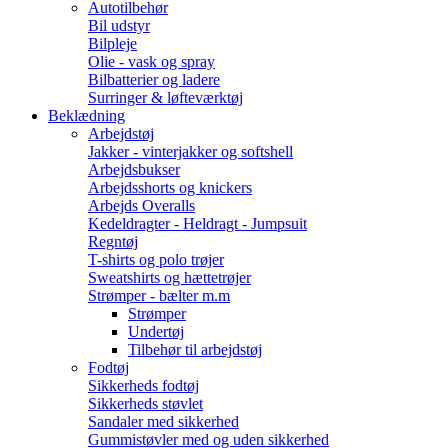
Autotilbehør
Bil udstyr
Bilpleje
Olie - vask og spray
Bilbatterier og ladere
Surringer & løfteværktøj
Beklædning
Arbejdstøj
Jakker - vinterjakker og softshell
Arbejdsbukser
Arbejdsshorts og knickers
Arbejds Overalls
Kedeldragter - Heldragt - Jumpsuit
Regntøj
T-shirts og polo trøjer
Sweatshirts og hættetrøjer
Strømper - bælter m.m
Strømper
Undertøj
Tilbehør til arbejdstøj
Fodtøj
Sikkerheds fodtøj
Sikkerheds støvlet
Sandaler med sikkerhed
Gummistøvler med og uden sikkerhed