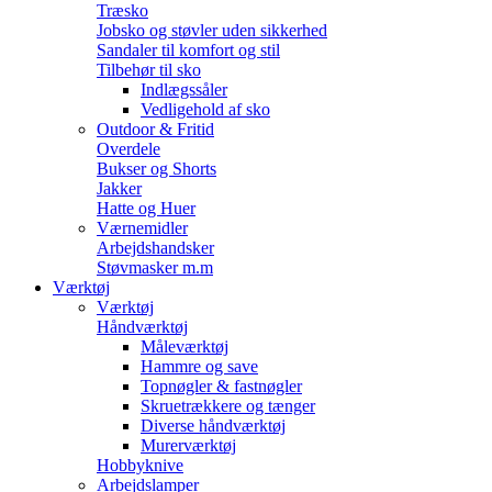
Træsko
Jobsko og støvler uden sikkerhed
Sandaler til komfort og stil
Tilbehør til sko
Indlægssåler
Vedligehold af sko
Outdoor & Fritid
Overdele
Bukser og Shorts
Jakker
Hatte og Huer
Værnemidler
Arbejdshandsker
Støvmasker m.m
Værktøj
Værktøj
Håndværktøj
Måleværktøj
Hammre og save
Topnøgler & fastnøgler
Skruetrækkere og tænger
Diverse håndværktøj
Murerværktøj
Hobbyknive
Arbejdslamper