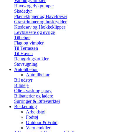
Vandings artikler
Have- og dykpumper
Skadedyr
Plæneklipper og Havefræser
Græstrimmer og buskrydder
Kædesav og Hækkeklipper
Løvblæsere og øvrige
Tilbehør
Flag og vimpler
Til Terrassen
Til Haven
Rengøringsartikler
Støvsugning
Autotilbehør
Autotilbehør
Bil udstyr
Bilpleje
Olie - vask og spray
Bilbatterier og ladere
Surringer & løfteværktøj
Beklædning
Arbejdstøj
Fodtøj
Outdoor & Fritid
Værnemidler