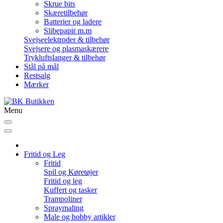
Skrue bits
Skæretilbehør
Batterier og ladere
Slibepapir m.m
Svejseelektroder & tilbehør
Svejsere og plasmaskærere
Trykluftslanger & tilbehør
Stål på mål
Restsalg
Mærker
Menu
Fritid og Leg
Fritid
Spil og Køretøjer
Fritid og leg
Kuffert og tasker
Trampoliner
Spraymaling
Male og hobby artikler