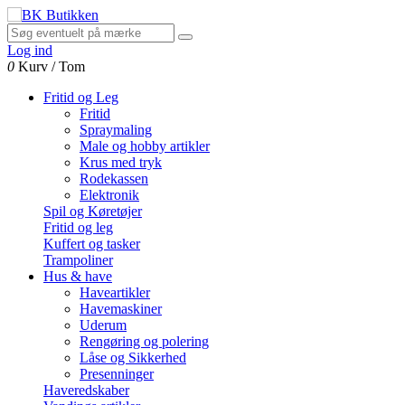
Log ind
0
Kurv
/
Tom
Fritid og Leg
Fritid
Spraymaling
Male og hobby artikler
Krus med tryk
Rodekassen
Elektronik
Spil og Køretøjer
Fritid og leg
Kuffert og tasker
Trampoliner
Hus & have
Haveartikler
Havemaskiner
Uderum
Rengøring og polering
Låse og Sikkerhed
Presenninger
Haveredskaber