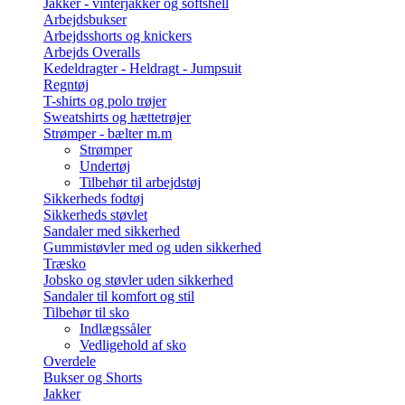
Jakker - vinterjakker og softshell
Arbejdsbukser
Arbejdsshorts og knickers
Arbejds Overalls
Kedeldragter - Heldragt - Jumpsuit
Regntøj
T-shirts og polo trøjer
Sweatshirts og hættetrøjer
Strømper - bælter m.m
Strømper
Undertøj
Tilbehør til arbejdstøj
Sikkerheds fodtøj
Sikkerheds støvlet
Sandaler med sikkerhed
Gummistøvler med og uden sikkerhed
Træsko
Jobsko og støvler uden sikkerhed
Sandaler til komfort og stil
Tilbehør til sko
Indlægssåler
Vedligehold af sko
Overdele
Bukser og Shorts
Jakker