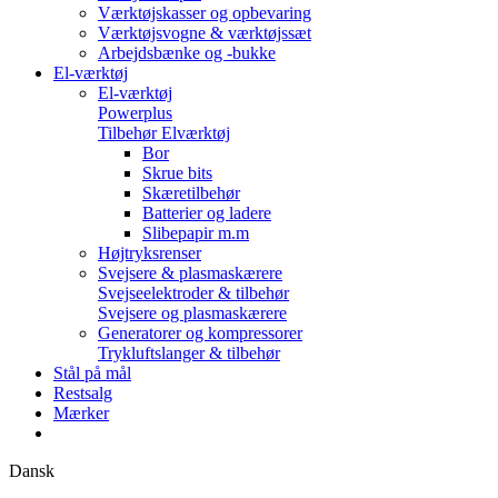
Værktøjskasser og opbevaring
Værktøjsvogne & værktøjssæt
Arbejdsbænke og -bukke
El-værktøj
El-værktøj
Powerplus
Tilbehør Elværktøj
Bor
Skrue bits
Skæretilbehør
Batterier og ladere
Slibepapir m.m
Højtryksrenser
Svejsere & plasmaskærere
Svejseelektroder & tilbehør
Svejsere og plasmaskærere
Generatorer og kompressorer
Trykluftslanger & tilbehør
Stål på mål
Restsalg
Mærker
Dansk