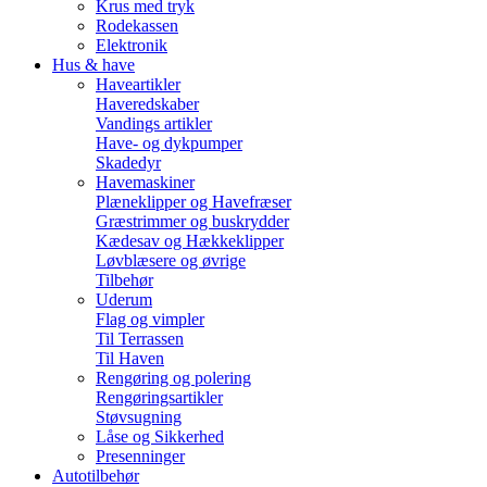
Krus med tryk
Rodekassen
Elektronik
Hus & have
Haveartikler
Haveredskaber
Vandings artikler
Have- og dykpumper
Skadedyr
Havemaskiner
Plæneklipper og Havefræser
Græstrimmer og buskrydder
Kædesav og Hækkeklipper
Løvblæsere og øvrige
Tilbehør
Uderum
Flag og vimpler
Til Terrassen
Til Haven
Rengøring og polering
Rengøringsartikler
Støvsugning
Låse og Sikkerhed
Presenninger
Autotilbehør