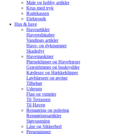
Male og hobby artikler
Krus med tryk
Rodekassen
Elektronik
Hus & have
Haveartikler
Haveredskaber
Vandings artikler
Have- og dykpumper
Skadedyr
Havemaskiner
Plæneklipper og Havefræser
Græstrimmer og buskrydder
Kædesav og Hækkeklipper
Løvblæsere og øvrige
Tilbehør
Uderum
Flag og vimpler
Til Terrassen
Til Haven
Rengøring og polering
Rengøringsartikler
Støvsugning
Låse og Sikkerhed
Presenninger