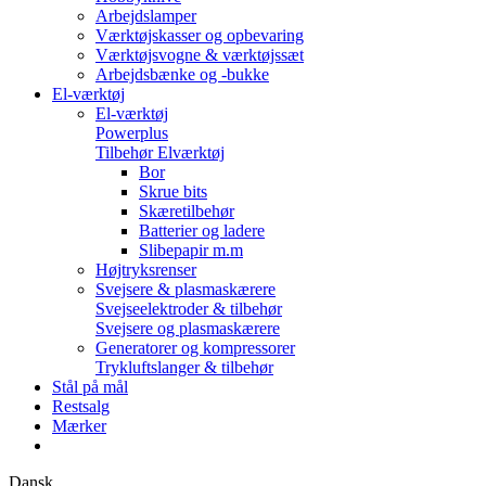
Arbejdslamper
Værktøjskasser og opbevaring
Værktøjsvogne & værktøjssæt
Arbejdsbænke og -bukke
El-værktøj
El-værktøj
Powerplus
Tilbehør Elværktøj
Bor
Skrue bits
Skæretilbehør
Batterier og ladere
Slibepapir m.m
Højtryksrenser
Svejsere & plasmaskærere
Svejseelektroder & tilbehør
Svejsere og plasmaskærere
Generatorer og kompressorer
Trykluftslanger & tilbehør
Stål på mål
Restsalg
Mærker
Dansk