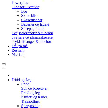
Powerplus
Tilbehør Elværktøj
Bor
Skrue bits
Skæretilbehør
Batterier og ladere
Slibepapir m.m
Svejseelektroder & tilbehør
Svejsere og plasmaskærere
Trykluftslanger & tilbehør
Stål på mål
Restsalg
Mærker
Fritid og Leg
Fritid
Spil og Køretøjer
Fritid og leg
Kuffert og tasker
Trampoliner
Spraymaling