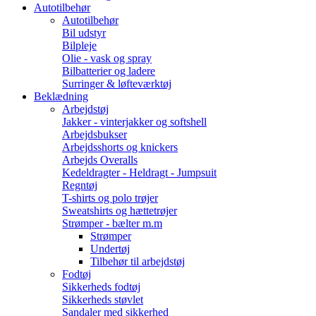
Autotilbehør
Autotilbehør
Bil udstyr
Bilpleje
Olie - vask og spray
Bilbatterier og ladere
Surringer & løfteværktøj
Beklædning
Arbejdstøj
Jakker - vinterjakker og softshell
Arbejdsbukser
Arbejdsshorts og knickers
Arbejds Overalls
Kedeldragter - Heldragt - Jumpsuit
Regntøj
T-shirts og polo trøjer
Sweatshirts og hættetrøjer
Strømper - bælter m.m
Strømper
Undertøj
Tilbehør til arbejdstøj
Fodtøj
Sikkerheds fodtøj
Sikkerheds støvlet
Sandaler med sikkerhed