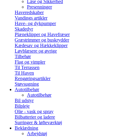
Låse og Sikkerhed
Presenninger
Haveredskaber
Vandings artikler
Have- og dykpumper
Skadedyr
Plæneklipper og Havefræser
Græstrimmer og buskrydder
Kædesav og Hækkeklipper
Løvblæsere og øvrige
Tilbehør
Flag og vimpler
Til Terrassen
Til Haven
Rengøringsartikler
Støvsugning
Autotilbehør
Autotilbehør
Bil udstyr
Bilpleje
Olie - vask og spray
Bilbatterier og ladere
Surringer & løfteværktøj
Beklædning
Arbejdstøj