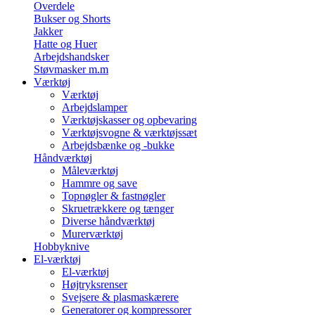
Overdele
Bukser og Shorts
Jakker
Hatte og Huer
Arbejdshandsker
Støvmasker m.m
Værktøj
Værktøj
Arbejdslamper
Værktøjskasser og opbevaring
Værktøjsvogne & værktøjssæt
Arbejdsbænke og -bukke
Håndværktøj
Måleværktøj
Hammre og save
Topnøgler & fastnøgler
Skruetrækkere og tænger
Diverse håndværktøj
Murerværktøj
Hobbyknive
El-værktøj
El-værktøj
Højtryksrenser
Svejsere & plasmaskærere
Generatorer og kompressorer