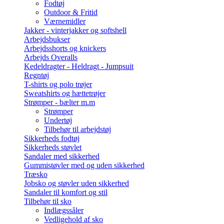
Fodtøj
Outdoor & Fritid
Værnemidler
Jakker - vinterjakker og softshell
Arbejdsbukser
Arbejdsshorts og knickers
Arbejds Overalls
Kedeldragter - Heldragt - Jumpsuit
Regntøj
T-shirts og polo trøjer
Sweatshirts og hættetrøjer
Strømper - bælter m.m
Strømper
Undertøj
Tilbehør til arbejdstøj
Sikkerheds fodtøj
Sikkerheds støvlet
Sandaler med sikkerhed
Gummistøvler med og uden sikkerhed
Træsko
Jobsko og støvler uden sikkerhed
Sandaler til komfort og stil
Tilbehør til sko
Indlægssåler
Vedligehold af sko