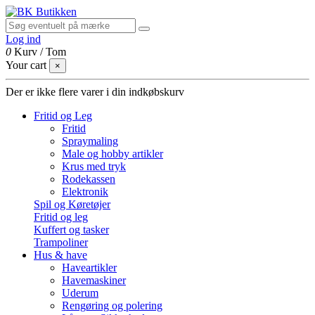
Log ind
0
Kurv
/
Tom
Your cart
×
Der er ikke flere varer i din indkøbskurv
Fritid og Leg
Fritid
Spraymaling
Male og hobby artikler
Krus med tryk
Rodekassen
Elektronik
Spil og Køretøjer
Fritid og leg
Kuffert og tasker
Trampoliner
Hus & have
Haveartikler
Havemaskiner
Uderum
Rengøring og polering