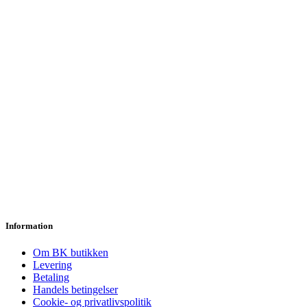
Information
Om BK butikken
Levering
Betaling
Handels betingelser
Cookie- og privatlivspolitik