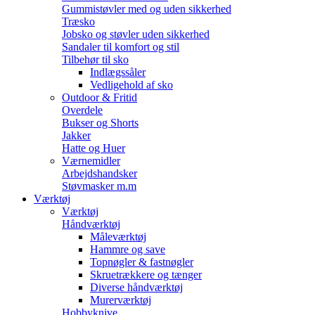
Gummistøvler med og uden sikkerhed
Træsko
Jobsko og støvler uden sikkerhed
Sandaler til komfort og stil
Tilbehør til sko
Indlægssåler
Vedligehold af sko
Outdoor & Fritid
Overdele
Bukser og Shorts
Jakker
Hatte og Huer
Værnemidler
Arbejdshandsker
Støvmasker m.m
Værktøj
Værktøj
Håndværktøj
Måleværktøj
Hammre og save
Topnøgler & fastnøgler
Skruetrækkere og tænger
Diverse håndværktøj
Murerværktøj
Hobbyknive