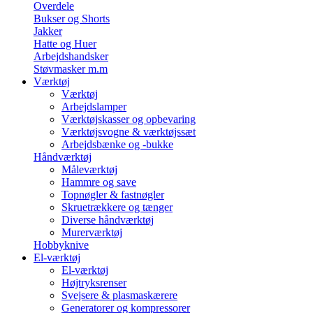
Overdele
Bukser og Shorts
Jakker
Hatte og Huer
Arbejdshandsker
Støvmasker m.m
Værktøj
Værktøj
Arbejdslamper
Værktøjskasser og opbevaring
Værktøjsvogne & værktøjssæt
Arbejdsbænke og -bukke
Håndværktøj
Måleværktøj
Hammre og save
Topnøgler & fastnøgler
Skruetrækkere og tænger
Diverse håndværktøj
Murerværktøj
Hobbyknive
El-værktøj
El-værktøj
Højtryksrenser
Svejsere & plasmaskærere
Generatorer og kompressorer