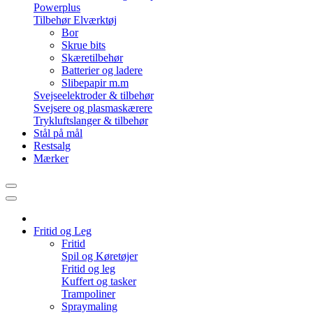
Powerplus
Tilbehør Elværktøj
Bor
Skrue bits
Skæretilbehør
Batterier og ladere
Slibepapir m.m
Svejseelektroder & tilbehør
Svejsere og plasmaskærere
Trykluftslanger & tilbehør
Stål på mål
Restsalg
Mærker
Fritid og Leg
Fritid
Spil og Køretøjer
Fritid og leg
Kuffert og tasker
Trampoliner
Spraymaling