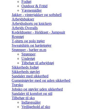
Fodtøj
Outdoor & Fritid
Værnemidler
Jakker - vinterjakker og softshell
Arbejdsbukser
Arbejdsshorts og knickers
Arbejds Overalls
Kedeldragter - Heldragt - Jumpsuit
Regntøj
T-shirts og polo trøjer
Sweatshirts og hættetrøjer
Strømper - bælter m.m
Strømper
Undertøj
Tilbehør til arbejdstøj
Sikkerheds fodtøj
Sikkerheds støvlet
Sandaler med sikkerhed
Gummistøvler med og uden sikkerhed
Træsko
Jobsko og støvler uden sikkerhed
Sandaler til komfort og stil
Tilbehør til sko
Indlægssåler
Vedligehold af sko