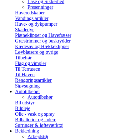
Låse og Sikkerhed
Presenninger
Haveredskaber
Vandings artikler
Have- og dykpumper
Skadedyr
Plæneklipper og Havefræser
Græstrimmer og buskrydder
Kædesav og Hækkeklipper
Løvblæsere og øvrige
Tilbehør
Flag og vimpler
Til Terrassen
Til Haven
Rengøringsartikler
Støvsugning
Autotilbehør
Autotilbehør
Bil udstyr
Bilpleje
Olie - vask og spray
Bilbatterier og ladere
Surringer & løfteværktøj
Beklædning
Arbejdstøj