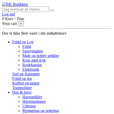
Log ind
0
Kurv
/
Tom
Your cart
×
Der er ikke flere varer i din indkøbskurv
Fritid og Leg
Fritid
Spraymaling
Male og hobby artikler
Krus med tryk
Rodekassen
Elektronik
Spil og Køretøjer
Fritid og leg
Kuffert og tasker
Trampoliner
Hus & have
Haveartikler
Havemaskiner
Uderum
Rengøring og polering