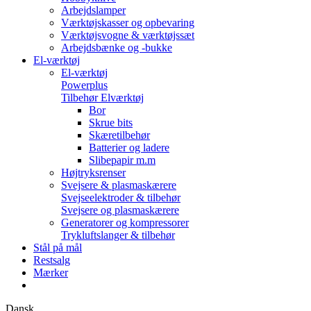
Arbejdslamper
Værktøjskasser og opbevaring
Værktøjsvogne & værktøjssæt
Arbejdsbænke og -bukke
El-værktøj
El-værktøj
Powerplus
Tilbehør Elværktøj
Bor
Skrue bits
Skæretilbehør
Batterier og ladere
Slibepapir m.m
Højtryksrenser
Svejsere & plasmaskærere
Svejseelektroder & tilbehør
Svejsere og plasmaskærere
Generatorer og kompressorer
Trykluftslanger & tilbehør
Stål på mål
Restsalg
Mærker
Dansk