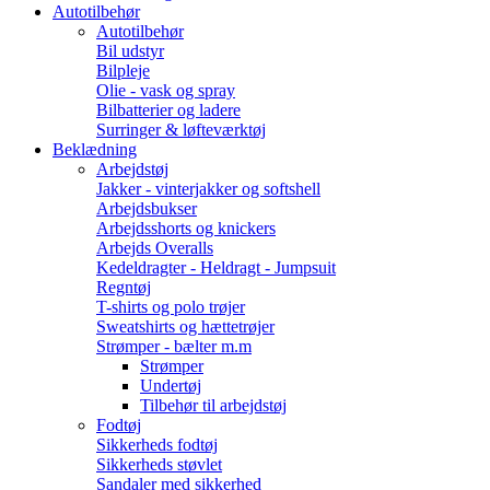
Autotilbehør
Autotilbehør
Bil udstyr
Bilpleje
Olie - vask og spray
Bilbatterier og ladere
Surringer & løfteværktøj
Beklædning
Arbejdstøj
Jakker - vinterjakker og softshell
Arbejdsbukser
Arbejdsshorts og knickers
Arbejds Overalls
Kedeldragter - Heldragt - Jumpsuit
Regntøj
T-shirts og polo trøjer
Sweatshirts og hættetrøjer
Strømper - bælter m.m
Strømper
Undertøj
Tilbehør til arbejdstøj
Fodtøj
Sikkerheds fodtøj
Sikkerheds støvlet
Sandaler med sikkerhed