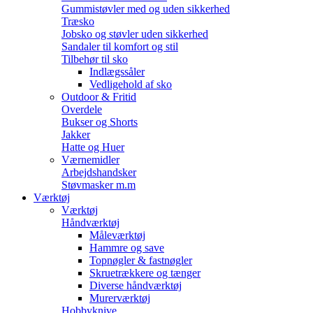
Gummistøvler med og uden sikkerhed
Træsko
Jobsko og støvler uden sikkerhed
Sandaler til komfort og stil
Tilbehør til sko
Indlægssåler
Vedligehold af sko
Outdoor & Fritid
Overdele
Bukser og Shorts
Jakker
Hatte og Huer
Værnemidler
Arbejdshandsker
Støvmasker m.m
Værktøj
Værktøj
Håndværktøj
Måleværktøj
Hammre og save
Topnøgler & fastnøgler
Skruetrækkere og tænger
Diverse håndværktøj
Murerværktøj
Hobbyknive