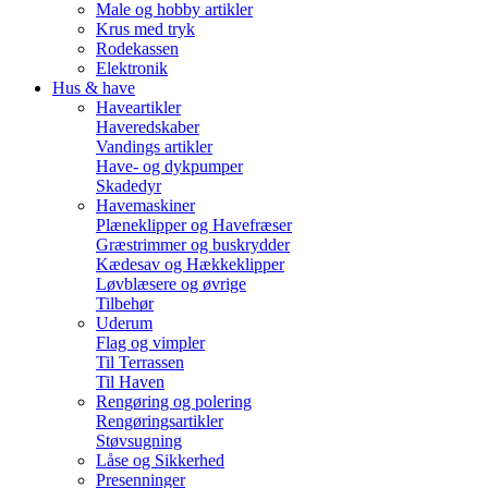
Male og hobby artikler
Krus med tryk
Rodekassen
Elektronik
Hus & have
Haveartikler
Haveredskaber
Vandings artikler
Have- og dykpumper
Skadedyr
Havemaskiner
Plæneklipper og Havefræser
Græstrimmer og buskrydder
Kædesav og Hækkeklipper
Løvblæsere og øvrige
Tilbehør
Uderum
Flag og vimpler
Til Terrassen
Til Haven
Rengøring og polering
Rengøringsartikler
Støvsugning
Låse og Sikkerhed
Presenninger