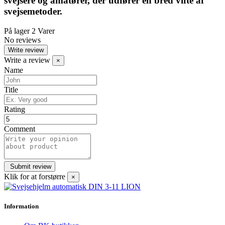
svejsere og amatører, der udfører en bred vifte af
svejsemetoder.
På lager
2 Varer
No reviews
Write review
Write a review
×
Name
Title
Rating
Comment
Klik for at forstørre
×
Information