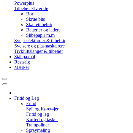
Powerplus
Tilbehør Elværktøj
Bor
Skrue bits
Skæretilbehør
Batterier og ladere
Slibepapir m.m
Svejseelektroder & tilbehør
Svejsere og plasmaskærere
Trykluftslanger & tilbehør
Stål på mål
Restsalg
Mærker
Fritid og Leg
Fritid
Spil og Køretøjer
Fritid og leg
Kuffert og tasker
Trampoliner
Spraymaling