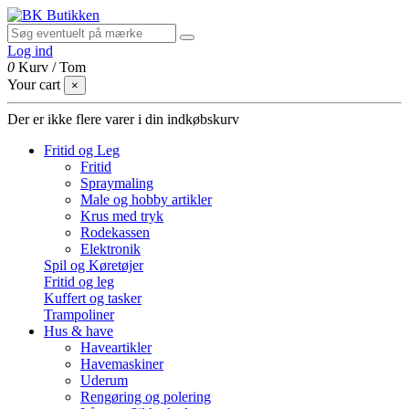
Log ind
0
Kurv
/
Tom
Your cart
×
Der er ikke flere varer i din indkøbskurv
Fritid og Leg
Fritid
Spraymaling
Male og hobby artikler
Krus med tryk
Rodekassen
Elektronik
Spil og Køretøjer
Fritid og leg
Kuffert og tasker
Trampoliner
Hus & have
Haveartikler
Havemaskiner
Uderum
Rengøring og polering