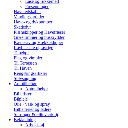
Låse og Sikkerhed
Presenninger
Haveredskaber
Vandings artikler
Have- og dykpumper
Skadedyr
Plæneklipper og Havefræser
Græstrimmer og buskrydder
Kædesav og Hækkeklipper
Løvblæsere og øvrige
Tilbehør
Flag og vimpler
Til Terrassen
Til Haven
Rengøringsartikler
Støvsugning
Autotilbehør
Autotilbehør
Bil udstyr
Bilpleje
Olie - vask og spray
Bilbatterier og ladere
Surringer & løfteværktøj
Beklædning
Arbejdstøj