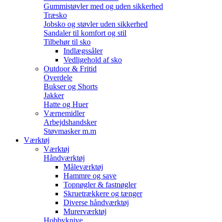
Gummistøvler med og uden sikkerhed
Træsko
Jobsko og støvler uden sikkerhed
Sandaler til komfort og stil
Tilbehør til sko
Indlægssåler
Vedligehold af sko
Outdoor & Fritid
Overdele
Bukser og Shorts
Jakker
Hatte og Huer
Værnemidler
Arbejdshandsker
Støvmasker m.m
Værktøj
Værktøj
Håndværktøj
Måleværktøj
Hammre og save
Topnøgler & fastnøgler
Skruetrækkere og tænger
Diverse håndværktøj
Murerværktøj
Hobbyknive