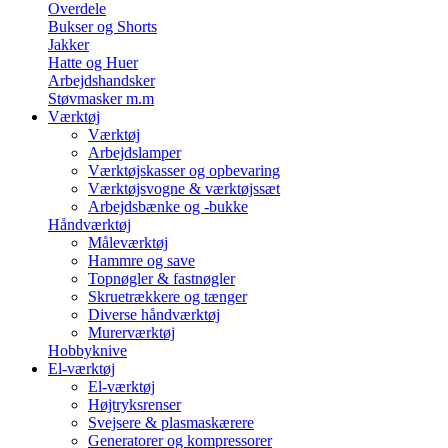
Overdele
Bukser og Shorts
Jakker
Hatte og Huer
Arbejdshandsker
Støvmasker m.m
Værktøj
Værktøj
Arbejdslamper
Værktøjskasser og opbevaring
Værktøjsvogne & værktøjssæt
Arbejdsbænke og -bukke
Håndværktøj
Måleværktøj
Hammre og save
Topnøgler & fastnøgler
Skruetrækkere og tænger
Diverse håndværktøj
Murerværktøj
Hobbyknive
El-værktøj
El-værktøj
Højtryksrenser
Svejsere & plasmaskærere
Generatorer og kompressorer