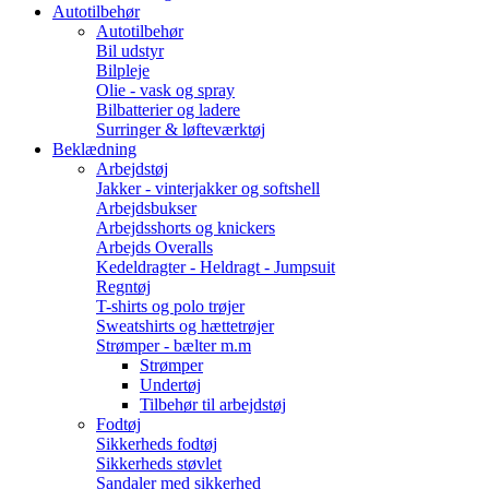
Autotilbehør
Autotilbehør
Bil udstyr
Bilpleje
Olie - vask og spray
Bilbatterier og ladere
Surringer & løfteværktøj
Beklædning
Arbejdstøj
Jakker - vinterjakker og softshell
Arbejdsbukser
Arbejdsshorts og knickers
Arbejds Overalls
Kedeldragter - Heldragt - Jumpsuit
Regntøj
T-shirts og polo trøjer
Sweatshirts og hættetrøjer
Strømper - bælter m.m
Strømper
Undertøj
Tilbehør til arbejdstøj
Fodtøj
Sikkerheds fodtøj
Sikkerheds støvlet
Sandaler med sikkerhed