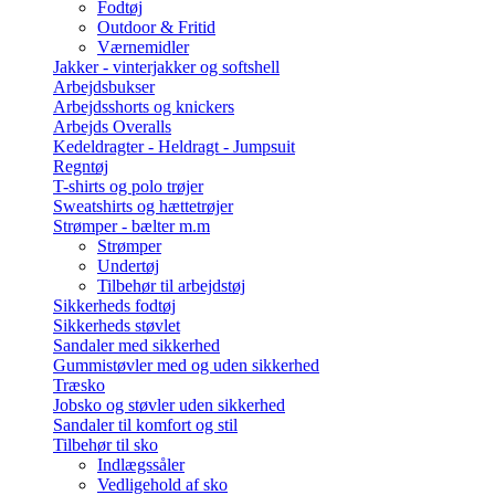
Fodtøj
Outdoor & Fritid
Værnemidler
Jakker - vinterjakker og softshell
Arbejdsbukser
Arbejdsshorts og knickers
Arbejds Overalls
Kedeldragter - Heldragt - Jumpsuit
Regntøj
T-shirts og polo trøjer
Sweatshirts og hættetrøjer
Strømper - bælter m.m
Strømper
Undertøj
Tilbehør til arbejdstøj
Sikkerheds fodtøj
Sikkerheds støvlet
Sandaler med sikkerhed
Gummistøvler med og uden sikkerhed
Træsko
Jobsko og støvler uden sikkerhed
Sandaler til komfort og stil
Tilbehør til sko
Indlægssåler
Vedligehold af sko