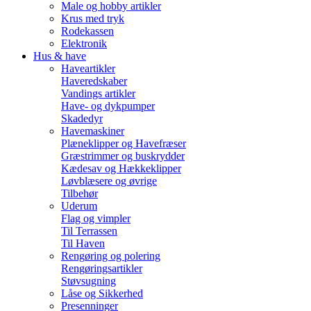
Male og hobby artikler
Krus med tryk
Rodekassen
Elektronik
Hus & have
Haveartikler
Haveredskaber
Vandings artikler
Have- og dykpumper
Skadedyr
Havemaskiner
Plæneklipper og Havefræser
Græstrimmer og buskrydder
Kædesav og Hækkeklipper
Løvblæsere og øvrige
Tilbehør
Uderum
Flag og vimpler
Til Terrassen
Til Haven
Rengøring og polering
Rengøringsartikler
Støvsugning
Låse og Sikkerhed
Presenninger