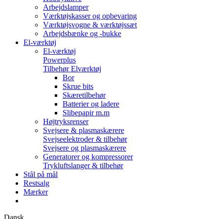
Arbejdslamper
Værktøjskasser og opbevaring
Værktøjsvogne & værktøjssæt
Arbejdsbænke og -bukke
El-værktøj
El-værktøj
Powerplus
Tilbehør Elværktøj
Bor
Skrue bits
Skæretilbehør
Batterier og ladere
Slibepapir m.m
Højtryksrenser
Svejsere & plasmaskærere
Svejseelektroder & tilbehør
Svejsere og plasmaskærere
Generatorer og kompressorer
Trykluftslanger & tilbehør
Stål på mål
Restsalg
Mærker
Dansk