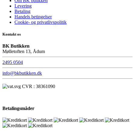
Om BK butikken
Levering
Betaling
Handels betingelser
Cookie- og privatlivspolitik
Kontakt os
BK Butikken
Mølletoften 13, Ådum
2495 0504
info@bkbutikken.dk
CVR : 38361090
Betalingsmåder