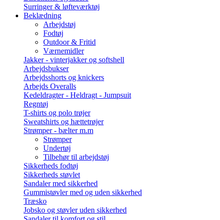
Surringer & løfteværktøj
Beklædning
Arbejdstøj
Fodtøj
Outdoor & Fritid
Værnemidler
Jakker - vinterjakker og softshell
Arbejdsbukser
Arbejdsshorts og knickers
Arbejds Overalls
Kedeldragter - Heldragt - Jumpsuit
Regntøj
T-shirts og polo trøjer
Sweatshirts og hættetrøjer
Strømper - bælter m.m
Strømper
Undertøj
Tilbehør til arbejdstøj
Sikkerheds fodtøj
Sikkerheds støvlet
Sandaler med sikkerhed
Gummistøvler med og uden sikkerhed
Træsko
Jobsko og støvler uden sikkerhed
Sandaler til komfort og stil