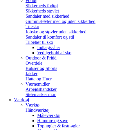
Fodtøj
Sikkerheds fodtøj
Sikkerheds støvlet
Sandaler med sikkerhed
Gummistøvler med og uden sikkerhed
Træsko
Jobsko og støvler uden sikkerhed
Sandaler til komfort og stil
Tilbehør til sko
Indlægssåler
Vedligehold af sko
Outdoor & Fritid
Overdele
Bukser og Shorts
Jakker
Hatte og Huer
Værnemidler
Arbejdshandsker
Støvmasker m.m
Værktøj
Værktøj
Håndværktøj
Måleværktøj
Hammre og save
Topnøgler & fastnøgler