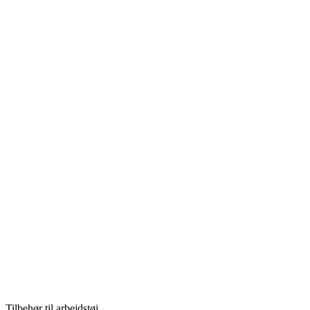
Tilbehør til arbejdstøj