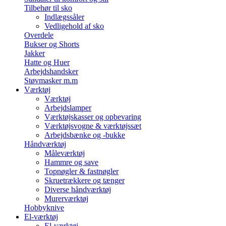
Tilbehør til sko
Indlægssåler
Vedligehold af sko
Overdele
Bukser og Shorts
Jakker
Hatte og Huer
Arbejdshandsker
Støvmasker m.m
Værktøj
Værktøj
Arbejdslamper
Værktøjskasser og opbevaring
Værktøjsvogne & værktøjssæt
Arbejdsbænke og -bukke
Håndværktøj
Måleværktøj
Hammre og save
Topnøgler & fastnøgler
Skruetrækkere og tænger
Diverse håndværktøj
Murerværktøj
Hobbyknive
El-værktøj
El-værktøj