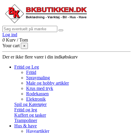
Log ind
0
Kurv
/
Tom
Your cart
×
Der er ikke flere varer i din indkøbskurv
Fritid og Leg
Fritid
Spraymaling
Male og hobby artikler
Krus med tryk
Rodekassen
Elektronik
Spil og Køretøjer
Fritid og leg
Kuffert og tasker
Trampoliner
Hus & have
Haveartikler