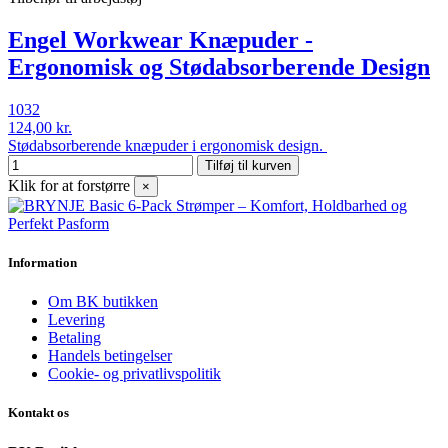
Engel Workwear Knæpuder -
Ergonomisk og Stødabsorberende Design
1032
124,00 kr.
Stødabsorberende knæpuder i ergonomisk design.
Tilføj til kurven
Klik for at forstørre
×
Information
Om BK butikken
Levering
Betaling
Handels betingelser
Cookie- og privatlivspolitik
Kontakt os