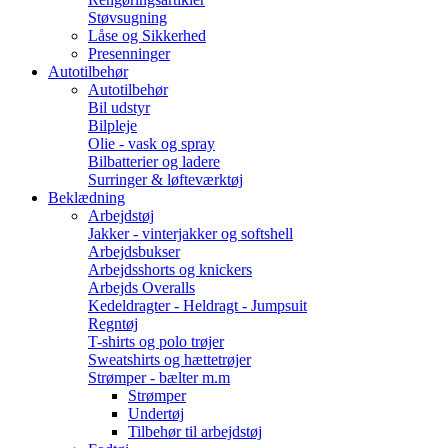
Støvsugning
Låse og Sikkerhed
Presenninger
Autotilbehør
Autotilbehør
Bil udstyr
Bilpleje
Olie - vask og spray
Bilbatterier og ladere
Surringer & løfteværktøj
Beklædning
Arbejdstøj
Jakker - vinterjakker og softshell
Arbejdsbukser
Arbejdsshorts og knickers
Arbejds Overalls
Kedeldragter - Heldragt - Jumpsuit
Regntøj
T-shirts og polo trøjer
Sweatshirts og hættetrøjer
Strømper - bælter m.m
Strømper
Undertøj
Tilbehør til arbejdstøj