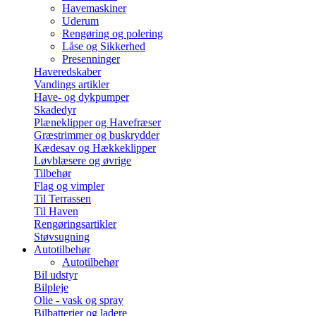
Havemaskiner
Uderum
Rengøring og polering
Låse og Sikkerhed
Presenninger
Haveredskaber
Vandings artikler
Have- og dykpumper
Skadedyr
Plæneklipper og Havefræser
Græstrimmer og buskrydder
Kædesav og Hækkeklipper
Løvblæsere og øvrige
Tilbehør
Flag og vimpler
Til Terrassen
Til Haven
Rengøringsartikler
Støvsugning
Autotilbehør
Autotilbehør
Bil udstyr
Bilpleje
Olie - vask og spray
Bilbatterier og ladere