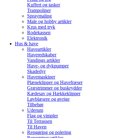
Kuffert og tasker
Trampoliner
Spraymaling
Male og hobby artikler
Krus med tryk
Rodekassen
Elektronik
Hus & have
Haveartikler
Haveredskaber
Vandings artikler
Have- og dykpumper
Skadedyr
Havemaskiner
Plæneklipper og Havefræser
Græstrimmer og buskrydder
Kædesav og Hækkeklipper
Løvblæsere og øvrige
Tilbehør
Uderum
Flag og vimpler
Til Terrassen
Til Haven
Rengøring og polering
Rengøringsartikler