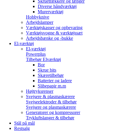
Skruetrækkere og tænger
Diverse håndværktøj
Murerværktøj
Hobbyknive
Arbejdslamper
Værktøjskasser og opbevaring
Værktøjsvogne & værktøjssæt
Arbejdsbænke og -bukke
El-værktøj
El-værktøj
Powerplus
Tilbehør Elværktøj
Bor
Skrue bits
Skæretilbehør
Batterier og ladere
Slibepapir m.m
Højtryksrenser
Svejsere & plasmaskærere
Svejseelektroder & tilbehør
Svejsere og plasmaskærere
Generatorer og kompressorer
Trykluftslanger & tilbehør
Stål på mål
Restsalg