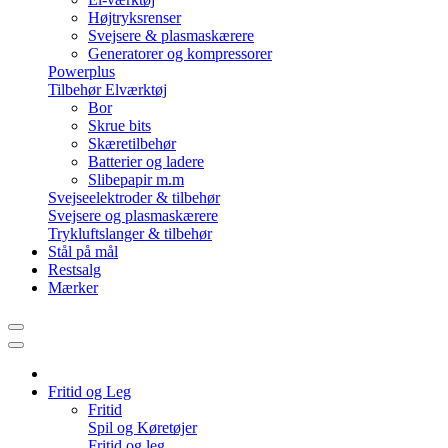
Højtryksrenser
Svejsere & plasmaskærere
Generatorer og kompressorer
Powerplus
Tilbehør Elværktøj
Bor
Skrue bits
Skæretilbehør
Batterier og ladere
Slibepapir m.m
Svejseelektroder & tilbehør
Svejsere og plasmaskærere
Trykluftslanger & tilbehør
Stål på mål
Restsalg
Mærker
Fritid og Leg
Fritid
Spil og Køretøjer
Fritid og leg