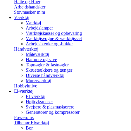
Hatte og Huer
Arbejdshandsker
Støvmasker m.m
Værktøj
Værktøj
Arbejdslamper
Værktøjskasser og opbevaring
Værktøjsvogne & værktøjssæt
Arbejdsbænke og -bukke
Håndværktøj
Måleværktøj
Hammre og save
Topnøgler & fastnøgler
Skruetrækkere og tænger
Diverse håndværktøj
Murerværktøj
Hobbyknive
El-værktøj
El-værktøj
Højtryksrenser
Svejsere & plasmaskærere
Generatorer og kompressorer
Powerplus
Tilbehør Elværktøj
Bor