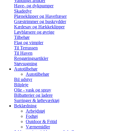
Vandings artikler
Have- og dykpumper
Skadedyr
Plæneklipper og Havefræser
Græstrimmer og buskrydder
Kædesav og Hækkeklipper
Løvblæsere og øvrige
Tilbehør
Flag og vimpler
Til Terrassen
Til Haven
Rengøringsartikler
Støvsugning
Autotilbehør
Autotilbehør
Bil udstyr
Bilpleje
Olie - vask og spray
Bilbatterier og ladere
Surringer & løfteværktøj
Beklædning
Arbejdstøj
Fodtøj
Outdoor & Fritid
Værnemidler