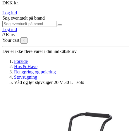
DKK kr.
Log ind
Søg eventuelt på brand
Log ind
0
Kurv
Your cart
×
Der er ikke flere varer i din indkøbskurv
Forside
Hus & Have
Rengøring og polering
Støvsugning
Våd og tør støvsuger 20 V 30 L - solo