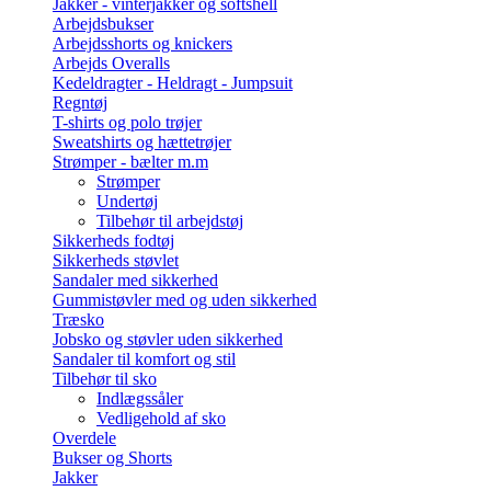
Jakker - vinterjakker og softshell
Arbejdsbukser
Arbejdsshorts og knickers
Arbejds Overalls
Kedeldragter - Heldragt - Jumpsuit
Regntøj
T-shirts og polo trøjer
Sweatshirts og hættetrøjer
Strømper - bælter m.m
Strømper
Undertøj
Tilbehør til arbejdstøj
Sikkerheds fodtøj
Sikkerheds støvlet
Sandaler med sikkerhed
Gummistøvler med og uden sikkerhed
Træsko
Jobsko og støvler uden sikkerhed
Sandaler til komfort og stil
Tilbehør til sko
Indlægssåler
Vedligehold af sko
Overdele
Bukser og Shorts
Jakker