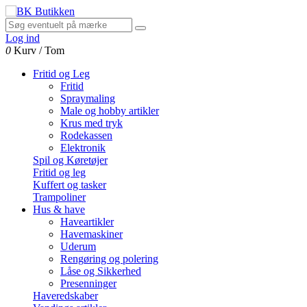
Log ind
0
Kurv
/
Tom
Fritid og Leg
Fritid
Spraymaling
Male og hobby artikler
Krus med tryk
Rodekassen
Elektronik
Spil og Køretøjer
Fritid og leg
Kuffert og tasker
Trampoliner
Hus & have
Haveartikler
Havemaskiner
Uderum
Rengøring og polering
Låse og Sikkerhed
Presenninger
Haveredskaber