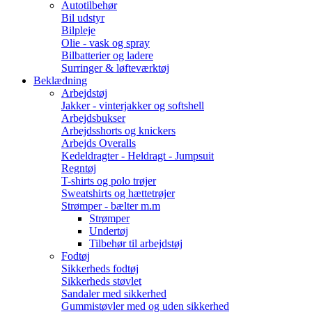
Autotilbehør
Bil udstyr
Bilpleje
Olie - vask og spray
Bilbatterier og ladere
Surringer & løfteværktøj
Beklædning
Arbejdstøj
Jakker - vinterjakker og softshell
Arbejdsbukser
Arbejdsshorts og knickers
Arbejds Overalls
Kedeldragter - Heldragt - Jumpsuit
Regntøj
T-shirts og polo trøjer
Sweatshirts og hættetrøjer
Strømper - bælter m.m
Strømper
Undertøj
Tilbehør til arbejdstøj
Fodtøj
Sikkerheds fodtøj
Sikkerheds støvlet
Sandaler med sikkerhed
Gummistøvler med og uden sikkerhed