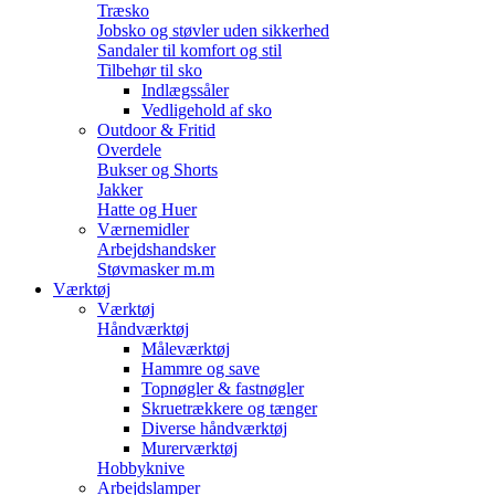
Træsko
Jobsko og støvler uden sikkerhed
Sandaler til komfort og stil
Tilbehør til sko
Indlægssåler
Vedligehold af sko
Outdoor & Fritid
Overdele
Bukser og Shorts
Jakker
Hatte og Huer
Værnemidler
Arbejdshandsker
Støvmasker m.m
Værktøj
Værktøj
Håndværktøj
Måleværktøj
Hammre og save
Topnøgler & fastnøgler
Skruetrækkere og tænger
Diverse håndværktøj
Murerværktøj
Hobbyknive
Arbejdslamper