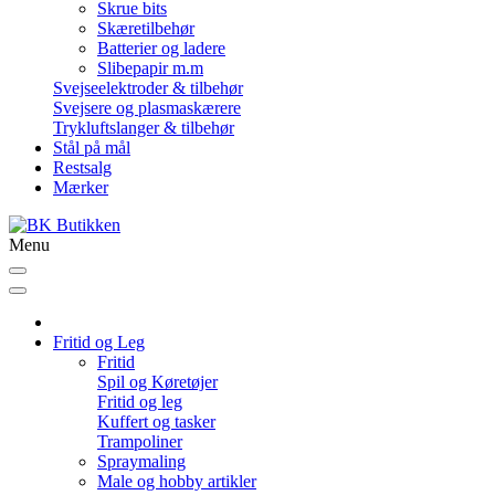
Skrue bits
Skæretilbehør
Batterier og ladere
Slibepapir m.m
Svejseelektroder & tilbehør
Svejsere og plasmaskærere
Trykluftslanger & tilbehør
Stål på mål
Restsalg
Mærker
Menu
Fritid og Leg
Fritid
Spil og Køretøjer
Fritid og leg
Kuffert og tasker
Trampoliner
Spraymaling
Male og hobby artikler