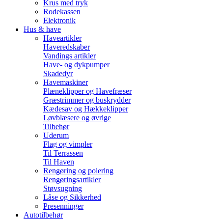
Krus med tryk
Rodekassen
Elektronik
Hus & have
Haveartikler
Haveredskaber
Vandings artikler
Have- og dykpumper
Skadedyr
Havemaskiner
Plæneklipper og Havefræser
Græstrimmer og buskrydder
Kædesav og Hækkeklipper
Løvblæsere og øvrige
Tilbehør
Uderum
Flag og vimpler
Til Terrassen
Til Haven
Rengøring og polering
Rengøringsartikler
Støvsugning
Låse og Sikkerhed
Presenninger
Autotilbehør