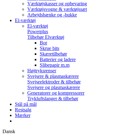
Værktøjskasser og opbevaring
Værktøjsvogne & værktøjssæt
Arbejdsbænke og -bukke
El-værktøj
El-værktøj
Powerplus
Tilbehør Elværktøj
Bor
Skrue bits
Skæretilbehør
Batterier og ladere
Slibepapir m.m
Højtryksrenser
Svejsere & plasmaskærere
Svejseelektroder & tilbehør
Svejsere og plasmaskærere
Generatorer og kompressorer
Trykluftslanger & tilbehør
Stål på mål
Restsalg
Mærker
Dansk