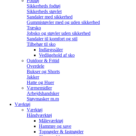
Fodtøj
Sikkerheds fodtøj
Sikkerheds støvlet
Sandaler med sikkerhed
Gummistøvler med og uden sikkerhed
Træsko
Jobsko og støvler uden sikkerhed
Sandaler til komfort og stil
Tilbehør til sko
Indlægssåler
Vedligehold af sko
Outdoor & Fritid
Overdele
Bukser og Shorts
Jakker
Hatte og Huer
Værnemidler
Arbejdshandsker
Støvmasker m.m
Værktøj
Værktøj
Håndværktøj
Måleværktøj
Hammre og save
Topnøgler & fastnøgler