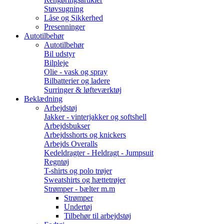
Støvsugning
Låse og Sikkerhed
Presenninger
Autotilbehør
Autotilbehør
Bil udstyr
Bilpleje
Olie - vask og spray
Bilbatterier og ladere
Surringer & løfteværktøj
Beklædning
Arbejdstøj
Jakker - vinterjakker og softshell
Arbejdsbukser
Arbejdsshorts og knickers
Arbejds Overalls
Kedeldragter - Heldragt - Jumpsuit
Regntøj
T-shirts og polo trøjer
Sweatshirts og hættetrøjer
Strømper - bælter m.m
Strømper
Undertøj
Tilbehør til arbejdstøj