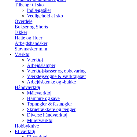
Tilbehør til sko
Indlægssåler
Vedligehold af sko
Overdele
Bukser og Shorts
Jakker
Hatte og Huer
Arbejdshandsker
Støvmasker m.m
Værktøj
Værktøj
Arbejdslamper
Værktøjskasser og opbevaring
Værktøjsvogne & værktøjssæt
Arbejdsbænke og -bukke
Håndværktøj
Måleværktøj
Hammre og save
Topnøgler & fastnøgler
Skruetrækkere og tænger
Diverse håndværktøj
Murerværktøj
Hobbyknive
El-værktøj
El-værktøj