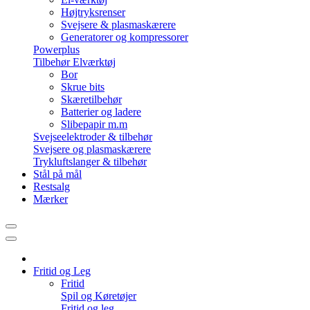
Højtryksrenser
Svejsere & plasmaskærere
Generatorer og kompressorer
Powerplus
Tilbehør Elværktøj
Bor
Skrue bits
Skæretilbehør
Batterier og ladere
Slibepapir m.m
Svejseelektroder & tilbehør
Svejsere og plasmaskærere
Trykluftslanger & tilbehør
Stål på mål
Restsalg
Mærker
Fritid og Leg
Fritid
Spil og Køretøjer
Fritid og leg