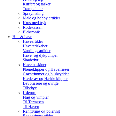
Kuffert og tasker
Trampoliner
Spraymaling
Male og hobby artikler
Krus med tryk
Rodekassen
Elektronik
Hus & have
Haveartikler
Haveredskaber
Vandings artikler
Have- og dykpumper
Skadedyr
Havemaskiner
Plæneklipper og Havefræser
Græstrimmer og buskrydder
Kædesav og Hækkeklipper
Løvblæsere og øvrige
Tilbehør
Uderum
Flag og vimpler
Til Terrassen
Til Haven
Rengøring og polering
Rengøringsartikler