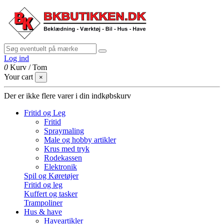
Log ind
0
Kurv
/
Tom
Your cart
×
Der er ikke flere varer i din indkøbskurv
Fritid og Leg
Fritid
Spraymaling
Male og hobby artikler
Krus med tryk
Rodekassen
Elektronik
Spil og Køretøjer
Fritid og leg
Kuffert og tasker
Trampoliner
Hus & have
Haveartikler