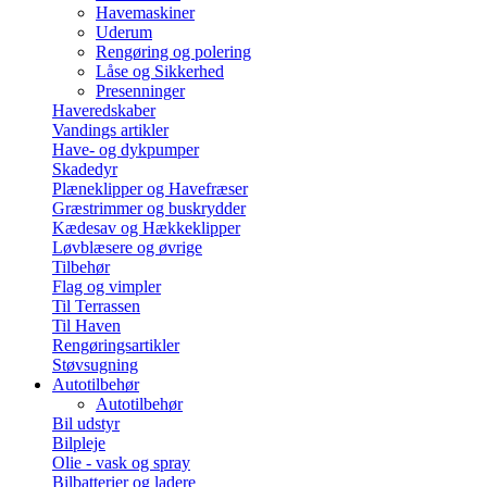
Havemaskiner
Uderum
Rengøring og polering
Låse og Sikkerhed
Presenninger
Haveredskaber
Vandings artikler
Have- og dykpumper
Skadedyr
Plæneklipper og Havefræser
Græstrimmer og buskrydder
Kædesav og Hækkeklipper
Løvblæsere og øvrige
Tilbehør
Flag og vimpler
Til Terrassen
Til Haven
Rengøringsartikler
Støvsugning
Autotilbehør
Autotilbehør
Bil udstyr
Bilpleje
Olie - vask og spray
Bilbatterier og ladere