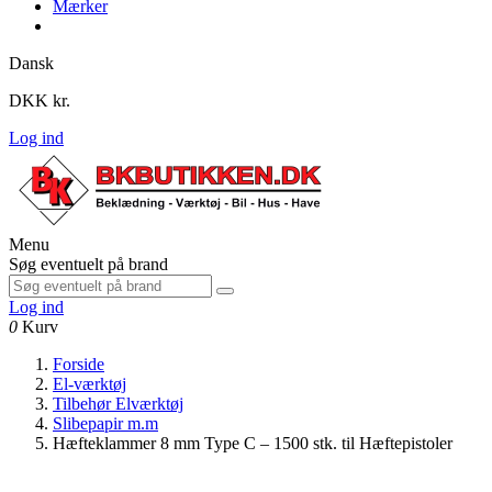
Mærker
Dansk
DKK kr.
Log ind
Menu
Søg eventuelt på brand
Log ind
0
Kurv
Forside
El-værktøj
Tilbehør Elværktøj
Slibepapir m.m
Hæfteklammer 8 mm Type C – 1500 stk. til Hæftepistoler