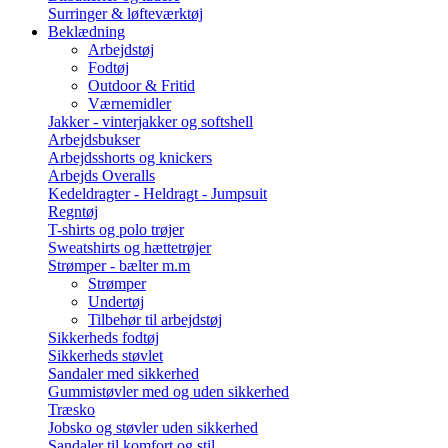
Surringer & løfteværktøj
Beklædning
Arbejdstøj
Fodtøj
Outdoor & Fritid
Værnemidler
Jakker - vinterjakker og softshell
Arbejdsbukser
Arbejdsshorts og knickers
Arbejds Overalls
Kedeldragter - Heldragt - Jumpsuit
Regntøj
T-shirts og polo trøjer
Sweatshirts og hættetrøjer
Strømper - bælter m.m
Strømper
Undertøj
Tilbehør til arbejdstøj
Sikkerheds fodtøj
Sikkerheds støvlet
Sandaler med sikkerhed
Gummistøvler med og uden sikkerhed
Træsko
Jobsko og støvler uden sikkerhed
Sandaler til komfort og stil