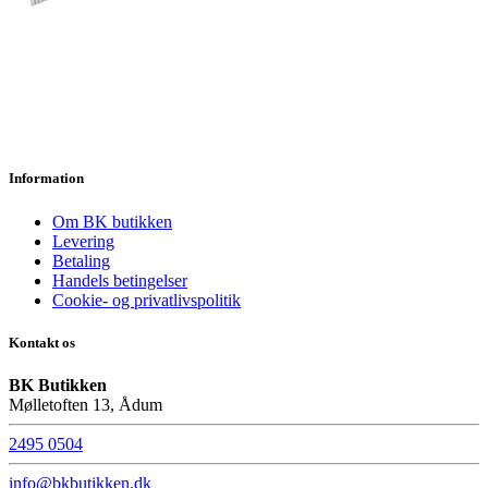
Information
Om BK butikken
Levering
Betaling
Handels betingelser
Cookie- og privatlivspolitik
Kontakt os
BK Butikken
Mølletoften 13, Ådum
2495 0504
info@bkbutikken.dk