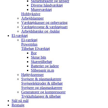
Skruetrækkere og tænger
Diverse håndværktøj
Murerværktøj
Hobbyknive
Arbejdslamper
Værktøjskasser og opbevaring
Værktøjsvogne & værktøjssæt
Arbejdsbænke og -bukke
El-værktøj
El-værktøj
Powerplus
Tilbehør Elværktøj
Bor
Skrue bits
Skæretilbehør
Batterier og ladere
Slibepapir m.m
Højtryksrenser
Svejsere & plasmaskærere
Svejseelektroder & tilbehør
Svejsere og plasmaskærere
Generatorer og kompressorer
Trykluftslanger & tilbehør
Stål på mål
Restsalg