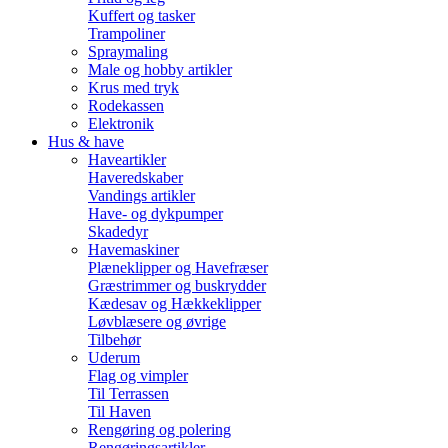
Kuffert og tasker
Trampoliner
Spraymaling
Male og hobby artikler
Krus med tryk
Rodekassen
Elektronik
Hus & have
Haveartikler
Haveredskaber
Vandings artikler
Have- og dykpumper
Skadedyr
Havemaskiner
Plæneklipper og Havefræser
Græstrimmer og buskrydder
Kædesav og Hækkeklipper
Løvblæsere og øvrige
Tilbehør
Uderum
Flag og vimpler
Til Terrassen
Til Haven
Rengøring og polering
Rengøringsartikler