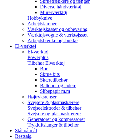
Skruetrækkere og tænger
Diverse håndværktøj
Murerværktøj
Hobbyknive
Arbejdslamper
Værktøjskasser og opbevaring
Værktøjsvogne & værktøjssæt
Arbejdsbænke og -bukke
El-værktøj
El-værktøj
Powerplus
Tilbehør Elværktøj
Bor
Skrue bits
Skæretilbehør
Batterier og ladere
Slibepapir m.m
Højtryksrenser
Svejsere & plasmaskærere
Svejseelektroder & tilbehør
Svejsere og plasmaskærere
Generatorer og kompressorer
Trykluftslanger & tilbehør
Stål på mål
Restsalg