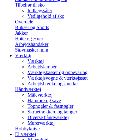
Tilbehør til sko
Indlægssåler
Vedligehold af sko
Overdele
Bukser og Shorts
Jakker
Hatte og Huer
Arbejdshandsker
Støvmasker m.m
Værktøj
Værktøj
Arbejdslamper
Værktøjskasser og opbevaring
Værktøjsvogne & værktøjssæt
Arbejdsbænke og -bukke
Håndværktøj
Måleværktøj
Hammre og save
Topnøgler & fastnøgler
Skruetrækkere og tænger
Diverse håndværktøj
Murerværktøj
Hobbyknive
El-værktøj
El-værktøj