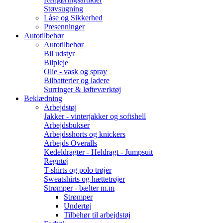
Støvsugning
Låse og Sikkerhed
Presenninger
Autotilbehør
Autotilbehør
Bil udstyr
Bilpleje
Olie - vask og spray
Bilbatterier og ladere
Surringer & løfteværktøj
Beklædning
Arbejdstøj
Jakker - vinterjakker og softshell
Arbejdsbukser
Arbejdsshorts og knickers
Arbejds Overalls
Kedeldragter - Heldragt - Jumpsuit
Regntøj
T-shirts og polo trøjer
Sweatshirts og hættetrøjer
Strømper - bælter m.m
Strømper
Undertøj
Tilbehør til arbejdstøj