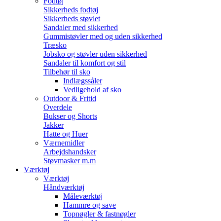
Fodtøj
Sikkerheds fodtøj
Sikkerheds støvlet
Sandaler med sikkerhed
Gummistøvler med og uden sikkerhed
Træsko
Jobsko og støvler uden sikkerhed
Sandaler til komfort og stil
Tilbehør til sko
Indlægssåler
Vedligehold af sko
Outdoor & Fritid
Overdele
Bukser og Shorts
Jakker
Hatte og Huer
Værnemidler
Arbejdshandsker
Støvmasker m.m
Værktøj
Værktøj
Håndværktøj
Måleværktøj
Hammre og save
Topnøgler & fastnøgler