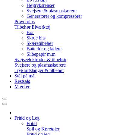
Højtryksrenser
Svejsere & plasmaskærere
Generatorer og kompressorer
Powerplus
Tilbehør Elværktøj
Bor
Skrue bits
Skæretilbehør
Batterier og ladere
Slibepapir m.m
Svejseelektroder & tilbehør
Svejsere og plasmaskærere
Trykluftslanger & tilbehør
Stål på mål
Restsalg
Mærker
Fritid og Leg
Fritid
Spil og Køretøjer
Fritid og leg