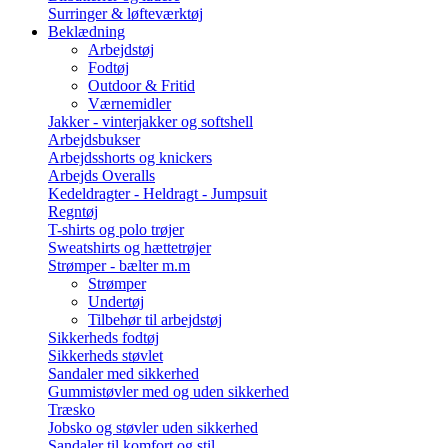
Surringer & løfteværktøj
Beklædning
Arbejdstøj
Fodtøj
Outdoor & Fritid
Værnemidler
Jakker - vinterjakker og softshell
Arbejdsbukser
Arbejdsshorts og knickers
Arbejds Overalls
Kedeldragter - Heldragt - Jumpsuit
Regntøj
T-shirts og polo trøjer
Sweatshirts og hættetrøjer
Strømper - bælter m.m
Strømper
Undertøj
Tilbehør til arbejdstøj
Sikkerheds fodtøj
Sikkerheds støvlet
Sandaler med sikkerhed
Gummistøvler med og uden sikkerhed
Træsko
Jobsko og støvler uden sikkerhed
Sandaler til komfort og stil