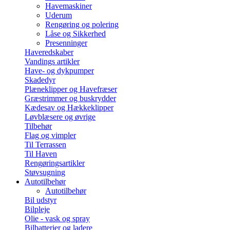
Havemaskiner
Uderum
Rengøring og polering
Låse og Sikkerhed
Presenninger
Haveredskaber
Vandings artikler
Have- og dykpumper
Skadedyr
Plæneklipper og Havefræser
Græstrimmer og buskrydder
Kædesav og Hækkeklipper
Løvblæsere og øvrige
Tilbehør
Flag og vimpler
Til Terrassen
Til Haven
Rengøringsartikler
Støvsugning
Autotilbehør
Autotilbehør
Bil udstyr
Bilpleje
Olie - vask og spray
Bilbatterier og ladere