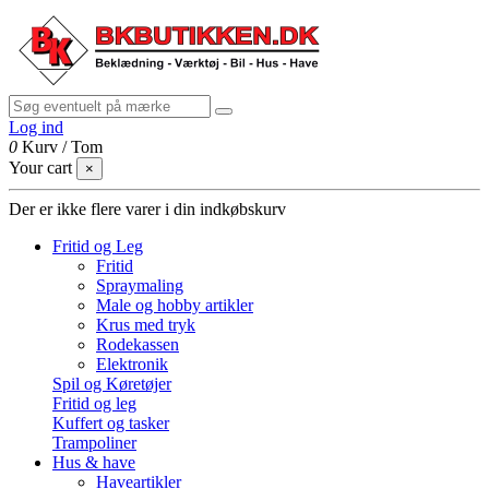
Log ind
0
Kurv
/
Tom
Your cart
×
Der er ikke flere varer i din indkøbskurv
Fritid og Leg
Fritid
Spraymaling
Male og hobby artikler
Krus med tryk
Rodekassen
Elektronik
Spil og Køretøjer
Fritid og leg
Kuffert og tasker
Trampoliner
Hus & have
Haveartikler