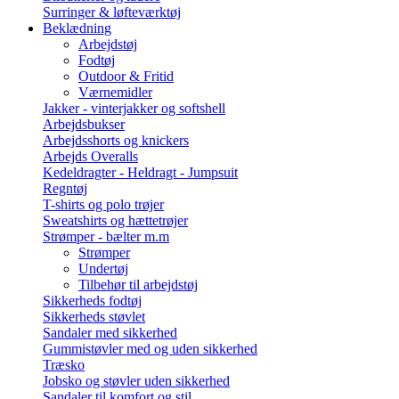
Surringer & løfteværktøj
Beklædning
Arbejdstøj
Fodtøj
Outdoor & Fritid
Værnemidler
Jakker - vinterjakker og softshell
Arbejdsbukser
Arbejdsshorts og knickers
Arbejds Overalls
Kedeldragter - Heldragt - Jumpsuit
Regntøj
T-shirts og polo trøjer
Sweatshirts og hættetrøjer
Strømper - bælter m.m
Strømper
Undertøj
Tilbehør til arbejdstøj
Sikkerheds fodtøj
Sikkerheds støvlet
Sandaler med sikkerhed
Gummistøvler med og uden sikkerhed
Træsko
Jobsko og støvler uden sikkerhed
Sandaler til komfort og stil