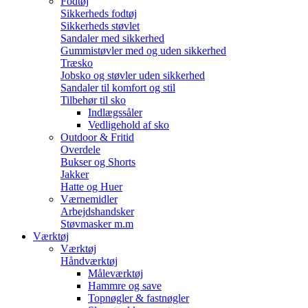
Fodtøj
Sikkerheds fodtøj
Sikkerheds støvlet
Sandaler med sikkerhed
Gummistøvler med og uden sikkerhed
Træsko
Jobsko og støvler uden sikkerhed
Sandaler til komfort og stil
Tilbehør til sko
Indlægssåler
Vedligehold af sko
Outdoor & Fritid
Overdele
Bukser og Shorts
Jakker
Hatte og Huer
Værnemidler
Arbejdshandsker
Støvmasker m.m
Værktøj
Værktøj
Håndværktøj
Måleværktøj
Hammre og save
Topnøgler & fastnøgler