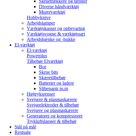
Skruetrækkere og tænger
Diverse håndværktøj
Murerværktøj
Hobbyknive
Arbejdslamper
Værktøjskasser og opbevaring
Værktøjsvogne & værktøjssæt
Arbejdsbænke og -bukke
El-værktøj
El-værktøj
Powerplus
Tilbehør Elværktøj
Bor
Skrue bits
Skæretilbehør
Batterier og ladere
Slibepapir m.m
Højtryksrenser
Svejsere & plasmaskærere
Svejseelektroder & tilbehør
Svejsere og plasmaskærere
Generatorer og kompressorer
Trykluftslanger & tilbehør
Stål på mål
Restsalg