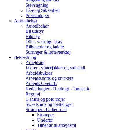
Støvsugning
Låse og Sikkerhed
Presenninger
Autotilbehør
Autotilbehør
Bil udstyr
Bilpleje
Olie - vask og spray
Bilbatterier og ladere
Surringer & løfteværktøj
Beklædning
Arbejdstøj
Jakker - vinterjakker og softshell
Arbejdsbukser
Arbejdsshorts og knickers
Arbejds Overalls
Kedeldragter - Heldragt - Jumpsuit
Regntøj
T-shirts og polo trøjer
Sweatshirts og hættetrøjer
Strømper - bælter m.m
Strømper
Undertøj
Tilbehør til arbejdstøj