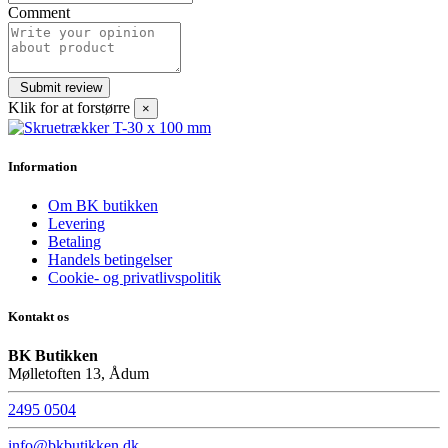
Comment
Klik for at forstørre
×
Information
Om BK butikken
Levering
Betaling
Handels betingelser
Cookie- og privatlivspolitik
Kontakt os
BK Butikken
Mølletoften 13, Ådum
2495 0504
info@bkbutikken.dk