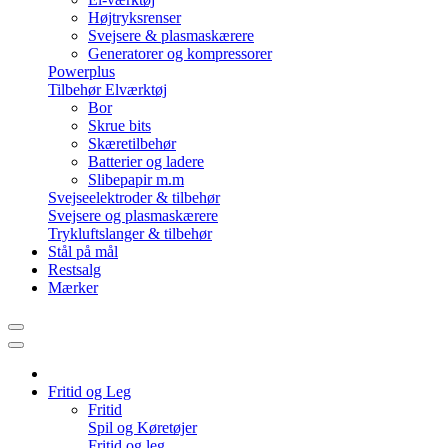
Højtryksrenser
Svejsere & plasmaskærere
Generatorer og kompressorer
Powerplus
Tilbehør Elværktøj
Bor
Skrue bits
Skæretilbehør
Batterier og ladere
Slibepapir m.m
Svejseelektroder & tilbehør
Svejsere og plasmaskærere
Trykluftslanger & tilbehør
Stål på mål
Restsalg
Mærker
Fritid og Leg
Fritid
Spil og Køretøjer
Fritid og leg