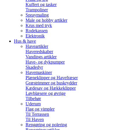
Kuffert og tasker
Trampoliner
Spraymaling
Male og hobby artikler
Krus med tryk
Rodekassen
Elektronik
Hus & have
Haveartikler
Haveredskaber
Vandings artikler
Have- og dykpumper
Skadedyr
Havemaskiner
Plæneklipper og Havefræser
Græstrimmer og buskrydder
Kædesav og Hækkeklipper
Løvblæsere og øvrige
Tilbehør
Uderum
Flag og vimpler
Til Terrassen
Til Haven
Rengøring og polering
Rengøringsartikler