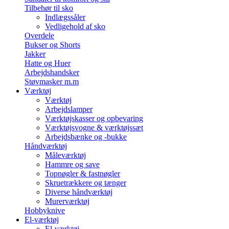
Tilbehør til sko
Indlægssåler
Vedligehold af sko
Overdele
Bukser og Shorts
Jakker
Hatte og Huer
Arbejdshandsker
Støvmasker m.m
Værktøj
Værktøj
Arbejdslamper
Værktøjskasser og opbevaring
Værktøjsvogne & værktøjssæt
Arbejdsbænke og -bukke
Håndværktøj
Måleværktøj
Hammre og save
Topnøgler & fastnøgler
Skruetrækkere og tænger
Diverse håndværktøj
Murerværktøj
Hobbyknive
El-værktøj
El-værktøj