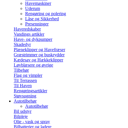
Havemaskiner
Uderum
Rengøring og polering
Låse og Sikkerhed
Presenninger
Haveredskaber
Vandings artikler
Have- og dykpumper
Skadedyr
Plæneklipper og Havefræser
Græstrimmer og buskrydder
Kædesav og Hækkeklipper
Løvblæsere og øvrige
Tilbehør
Flag og vimpler
Til Terrassen
Til Haven
Rengøringsartikler
Støvsugning
Autotilbehør
Autotilbehør
Bil udstyr
Bilpleje
Olie - vask og spray
Bilbatterier og ladere