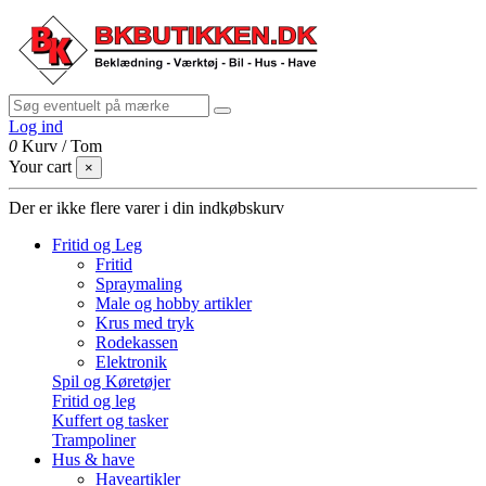
Log ind
0
Kurv
/
Tom
Your cart
×
Der er ikke flere varer i din indkøbskurv
Fritid og Leg
Fritid
Spraymaling
Male og hobby artikler
Krus med tryk
Rodekassen
Elektronik
Spil og Køretøjer
Fritid og leg
Kuffert og tasker
Trampoliner
Hus & have
Haveartikler