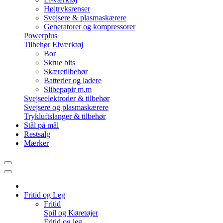
Højtryksrenser
Svejsere & plasmaskærere
Generatorer og kompressorer
Powerplus
Tilbehør Elværktøj
Bor
Skrue bits
Skæretilbehør
Batterier og ladere
Slibepapir m.m
Svejseelektroder & tilbehør
Svejsere og plasmaskærere
Trykluftslanger & tilbehør
Stål på mål
Restsalg
Mærker
Fritid og Leg
Fritid
Spil og Køretøjer
Fritid og leg