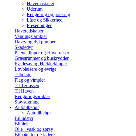
Havemaskiner
Uderum
Rengøring og polering
Låse og Sikkerhed
Presenninger
Haveredskaber
Vandings artikler
Have- og dykpumper
Skadedyr
Plæneklipper og Havefræser
Græstrimmer og buskrydder
Kædesav og Hækkeklipper
Løvblæsere og øvrige
Tilbehør
Flag og vimpler
Til Terrassen
Til Haven
Rengøringsartikler
Støvsugning
Autotilbehør
Autotilbehør
Bil udstyr
Bilpleje
Olie - vask og spray
Bilbatterier og ladere