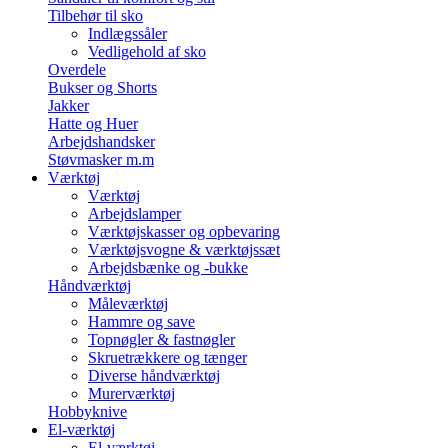
Tilbehør til sko
Indlægssåler
Vedligehold af sko
Overdele
Bukser og Shorts
Jakker
Hatte og Huer
Arbejdshandsker
Støvmasker m.m
Værktøj
Værktøj
Arbejdslamper
Værktøjskasser og opbevaring
Værktøjsvogne & værktøjssæt
Arbejdsbænke og -bukke
Håndværktøj
Måleværktøj
Hammre og save
Topnøgler & fastnøgler
Skruetrækkere og tænger
Diverse håndværktøj
Murerværktøj
Hobbyknive
El-værktøj
El-værktøj