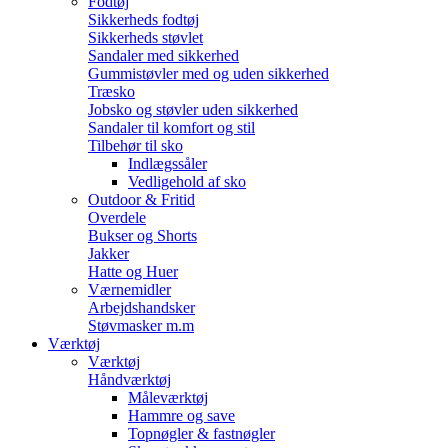
Fodtøj
Sikkerheds fodtøj
Sikkerheds støvlet
Sandaler med sikkerhed
Gummistøvler med og uden sikkerhed
Træsko
Jobsko og støvler uden sikkerhed
Sandaler til komfort og stil
Tilbehør til sko
Indlægssåler
Vedligehold af sko
Outdoor & Fritid
Overdele
Bukser og Shorts
Jakker
Hatte og Huer
Værnemidler
Arbejdshandsker
Støvmasker m.m
Værktøj
Værktøj
Håndværktøj
Måleværktøj
Hammre og save
Topnøgler & fastnøgler