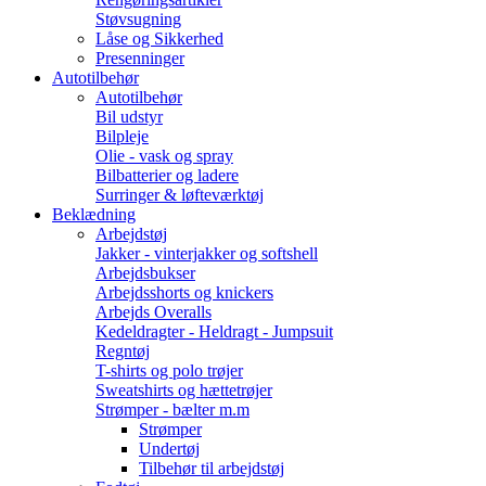
Støvsugning
Låse og Sikkerhed
Presenninger
Autotilbehør
Autotilbehør
Bil udstyr
Bilpleje
Olie - vask og spray
Bilbatterier og ladere
Surringer & løfteværktøj
Beklædning
Arbejdstøj
Jakker - vinterjakker og softshell
Arbejdsbukser
Arbejdsshorts og knickers
Arbejds Overalls
Kedeldragter - Heldragt - Jumpsuit
Regntøj
T-shirts og polo trøjer
Sweatshirts og hættetrøjer
Strømper - bælter m.m
Strømper
Undertøj
Tilbehør til arbejdstøj