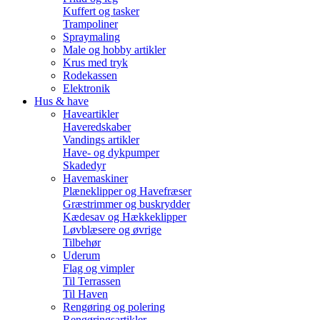
Kuffert og tasker
Trampoliner
Spraymaling
Male og hobby artikler
Krus med tryk
Rodekassen
Elektronik
Hus & have
Haveartikler
Haveredskaber
Vandings artikler
Have- og dykpumper
Skadedyr
Havemaskiner
Plæneklipper og Havefræser
Græstrimmer og buskrydder
Kædesav og Hækkeklipper
Løvblæsere og øvrige
Tilbehør
Uderum
Flag og vimpler
Til Terrassen
Til Haven
Rengøring og polering
Rengøringsartikler