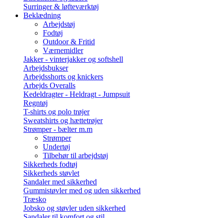
Surringer & løfteværktøj
Beklædning
Arbejdstøj
Fodtøj
Outdoor & Fritid
Værnemidler
Jakker - vinterjakker og softshell
Arbejdsbukser
Arbejdsshorts og knickers
Arbejds Overalls
Kedeldragter - Heldragt - Jumpsuit
Regntøj
T-shirts og polo trøjer
Sweatshirts og hættetrøjer
Strømper - bælter m.m
Strømper
Undertøj
Tilbehør til arbejdstøj
Sikkerheds fodtøj
Sikkerheds støvlet
Sandaler med sikkerhed
Gummistøvler med og uden sikkerhed
Træsko
Jobsko og støvler uden sikkerhed
Sandaler til komfort og stil