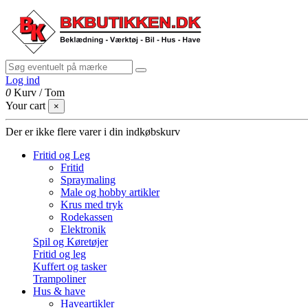
Log ind
0
Kurv
/
Tom
Your cart
×
Der er ikke flere varer i din indkøbskurv
Fritid og Leg
Fritid
Spraymaling
Male og hobby artikler
Krus med tryk
Rodekassen
Elektronik
Spil og Køretøjer
Fritid og leg
Kuffert og tasker
Trampoliner
Hus & have
Haveartikler