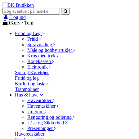
Log ind
0
Kurv
/
Tom
Fritid og Leg
Fritid
Spraymaling
Male og hobby artikler
Krus med tryk
Rodekassen
Elektronik
Spil og Køretøjer
Fritid og leg
Kuffert og tasker
Trampoliner
Hus & have
Haveartikler
Havemaskiner
Uderum
Rengøring og polering
Låse og Sikkerhed
Presenninger
Haveredskaber