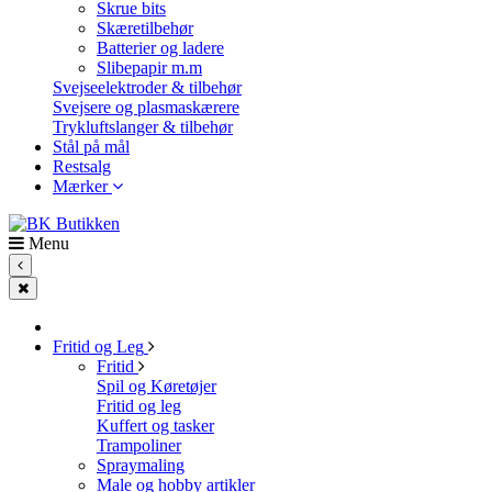
Skrue bits
Skæretilbehør
Batterier og ladere
Slibepapir m.m
Svejseelektroder & tilbehør
Svejsere og plasmaskærere
Trykluftslanger & tilbehør
Stål på mål
Restsalg
Mærker
Menu
Fritid og Leg
Fritid
Spil og Køretøjer
Fritid og leg
Kuffert og tasker
Trampoliner
Spraymaling
Male og hobby artikler