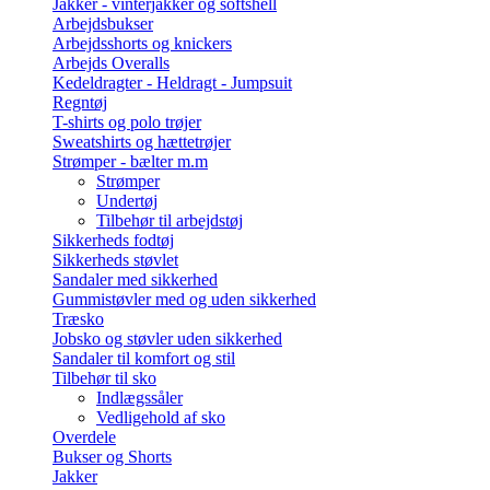
Jakker - vinterjakker og softshell
Arbejdsbukser
Arbejdsshorts og knickers
Arbejds Overalls
Kedeldragter - Heldragt - Jumpsuit
Regntøj
T-shirts og polo trøjer
Sweatshirts og hættetrøjer
Strømper - bælter m.m
Strømper
Undertøj
Tilbehør til arbejdstøj
Sikkerheds fodtøj
Sikkerheds støvlet
Sandaler med sikkerhed
Gummistøvler med og uden sikkerhed
Træsko
Jobsko og støvler uden sikkerhed
Sandaler til komfort og stil
Tilbehør til sko
Indlægssåler
Vedligehold af sko
Overdele
Bukser og Shorts
Jakker