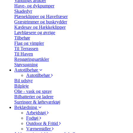
Vandings artikler
Have- og dykpumper
Skadedyr
Plæneklipper og Havefræser
Græstrimmer og buskrydder
Kædesav og Hækkeklipper
Løvblæsere og øvrige
Tilbehør
Flag og vimpler
Til Terrassen
Til Haven
Rengøringsartikler
Støvsugning
Autotilbehør
Autotilbehør
Bil udstyr
Bilpleje
Olie - vask og spray
Bilbatterier og ladere
Surringer & løfteværktøj
Beklædning
Arbejdstøj
Fodtøj
Outdoor & Fritid
Værnemidler