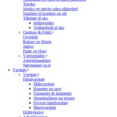
Træsko
Jobsko og støvler uden sikkerhed
Sandaler til komfort og stil
Tilbehør til sko
Indlægssåler
Vedligehold af sko
Outdoor & Fritid
Overdele
Bukser og Shorts
Jakker
Hatte og Huer
Værnemidler
Arbejdshandsker
Støvmasker m.m
Værktøj
Værktøj
Håndværktøj
Måleværktøj
Hammre og save
Topnøgler & fastnøgler
Skruetrækkere og tænger
Diverse håndværktøj
Murerværktøj
Hobbyknive
Arbejdslamper