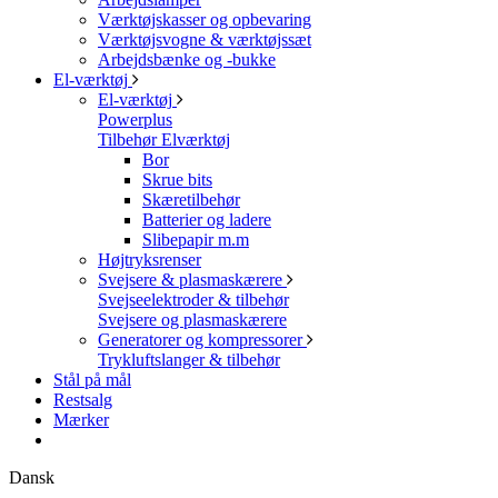
Værktøjskasser og opbevaring
Værktøjsvogne & værktøjssæt
Arbejdsbænke og -bukke
El-værktøj
El-værktøj
Powerplus
Tilbehør Elværktøj
Bor
Skrue bits
Skæretilbehør
Batterier og ladere
Slibepapir m.m
Højtryksrenser
Svejsere & plasmaskærere
Svejseelektroder & tilbehør
Svejsere og plasmaskærere
Generatorer og kompressorer
Trykluftslanger & tilbehør
Stål på mål
Restsalg
Mærker
Dansk