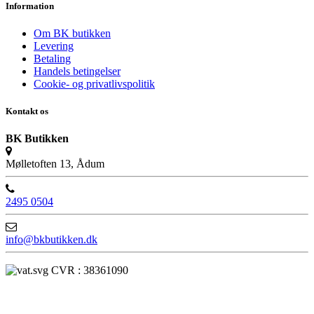
Information
Om BK butikken
Levering
Betaling
Handels betingelser
Cookie- og privatlivspolitik
Kontakt os
BK Butikken
Mølletoften 13, Ådum
2495 0504
info@bkbutikken.dk
CVR : 38361090