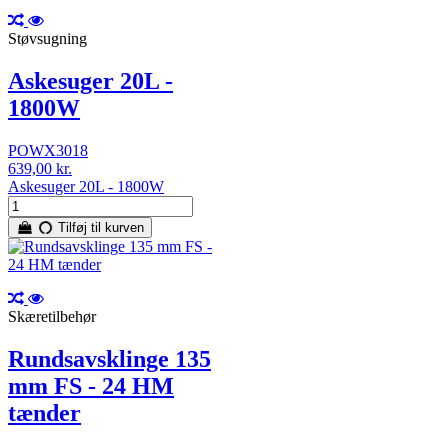
Støvsugning
Askesuger 20L -
1800W
POWX3018
639,00 kr.
Askesuger 20L - 1800W
Tilføj til kurven
Skæretilbehør
Rundsavsklinge 135
mm FS - 24 HM
tænder