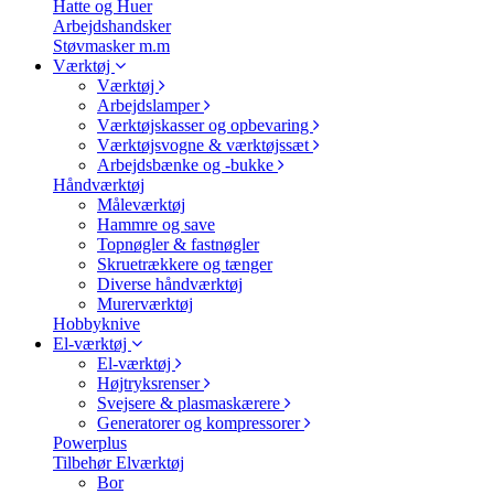
Hatte og Huer
Arbejdshandsker
Støvmasker m.m
Værktøj
Værktøj
Arbejdslamper
Værktøjskasser og opbevaring
Værktøjsvogne & værktøjssæt
Arbejdsbænke og -bukke
Håndværktøj
Måleværktøj
Hammre og save
Topnøgler & fastnøgler
Skruetrækkere og tænger
Diverse håndværktøj
Murerværktøj
Hobbyknive
El-værktøj
El-værktøj
Højtryksrenser
Svejsere & plasmaskærere
Generatorer og kompressorer
Powerplus
Tilbehør Elværktøj
Bor