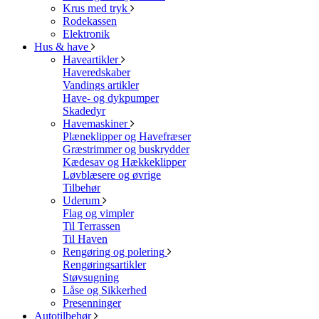
Krus med tryk
Rodekassen
Elektronik
Hus & have
Haveartikler
Haveredskaber
Vandings artikler
Have- og dykpumper
Skadedyr
Havemaskiner
Plæneklipper og Havefræser
Græstrimmer og buskrydder
Kædesav og Hækkeklipper
Løvblæsere og øvrige
Tilbehør
Uderum
Flag og vimpler
Til Terrassen
Til Haven
Rengøring og polering
Rengøringsartikler
Støvsugning
Låse og Sikkerhed
Presenninger
Autotilbehør