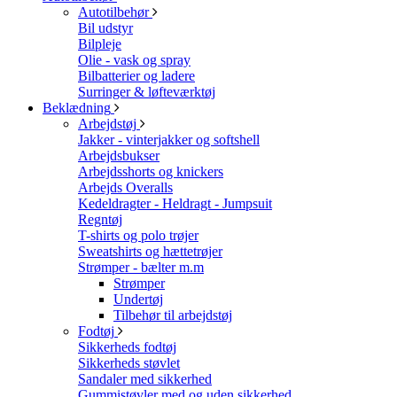
Autotilbehør
Bil udstyr
Bilpleje
Olie - vask og spray
Bilbatterier og ladere
Surringer & løfteværktøj
Beklædning
Arbejdstøj
Jakker - vinterjakker og softshell
Arbejdsbukser
Arbejdsshorts og knickers
Arbejds Overalls
Kedeldragter - Heldragt - Jumpsuit
Regntøj
T-shirts og polo trøjer
Sweatshirts og hættetrøjer
Strømper - bælter m.m
Strømper
Undertøj
Tilbehør til arbejdstøj
Fodtøj
Sikkerheds fodtøj
Sikkerheds støvlet
Sandaler med sikkerhed
Gummistøvler med og uden sikkerhed