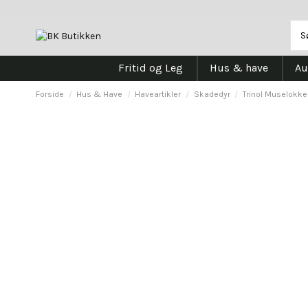
Fritid og Leg
Hus & have
Au
Forside
Hus & Have
Haveartikler
Skadedyr
Trinol Muselokke