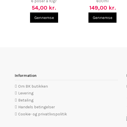
6 poser á 10gr
600ml
54,00 kr.
149,00 kr.
Gennemse
Gennemse
Information
Om BK butikken
Levering
Betaling
Handels betingelser
Cookie- og privatlivspolitik