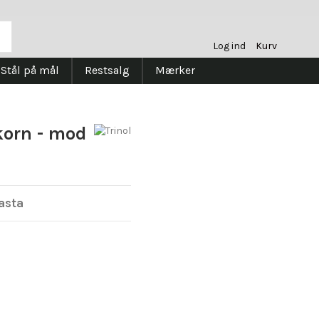
Log ind
Kurv
Stål på mål
Restsalg
Mærker
korn - mod
asta