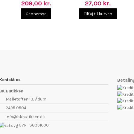
209,00 kr.
27,00 kr.
Gennemse
Tilføj til kurven
Kontakt os
Betali
BK Butikken
Mølletoften 13, Ådum
2495 0504
info@bkbutikken.dk
CVR : 38361090