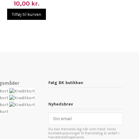
10,00 kr.
Tilføj til kurven
Følg BK butikken
ngsmåder
Nyhedsbrev
Du kan framelde dig når som helst. Vores
kontaktoplysninger til framelding er anført i
handelsbetingelserne.