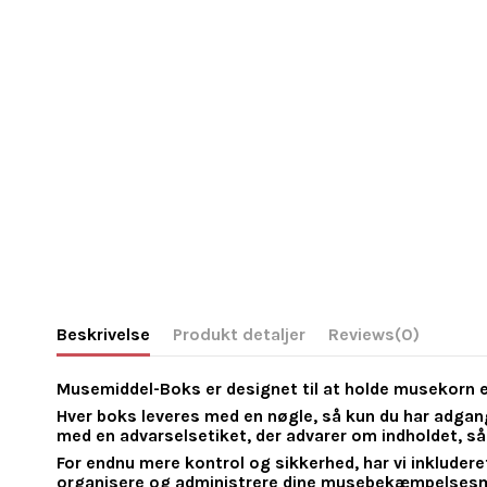
Beskrivelse
Produkt detaljer
Reviews
(0)
Musemiddel-Boks er designet til at holde musekorn 
Hver boks leveres med en nøgle, så kun du har adgang 
med en advarselsetiket, der advarer om indholdet, så 
For endnu mere kontrol og sikkerhed, har vi inkludere
organisere og administrere dine musebekæmpelsesm