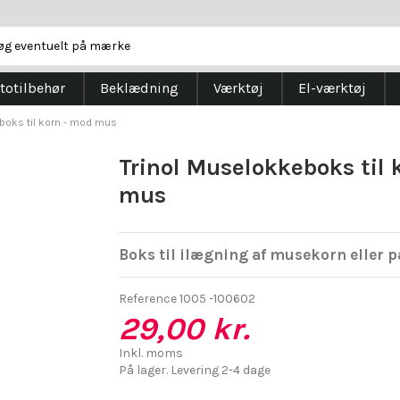
totilbehør
Beklædning
Værktøj
El-værktøj
boks til korn - mod mus
Trinol Muselokkeboks til 
mus
Boks til ilægning af musekorn eller p
Reference
1005 -100602
29,00 kr.
Inkl. moms
På lager. Levering 2-4 dage