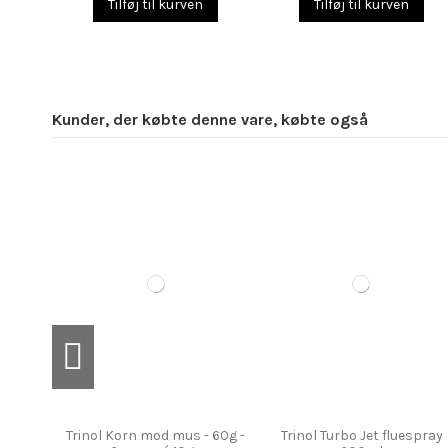
Tilføj til kurven
Tilføj til kurven
Kunder, der købte denne vare, købte også
Trinol Korn mod mus - 60g -
Trinol Turbo Jet fluespray