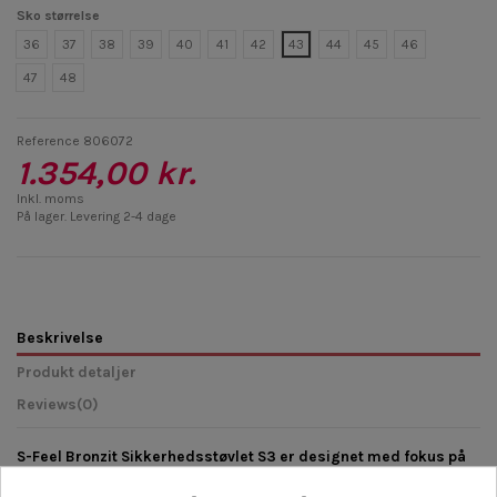
Sko størrelse
36
37
38
39
40
41
42
43
44
45
46
47
48
Reference
806072
1.354,00 kr.
Inkl. moms
På lager. Levering 2-4 dage
Beskrivelse
Produkt detaljer
Reviews
(0)
S-Feel Bronzit Sikkerhedsstøvlet S3
er designet med fokus på
brugervenlighed, komfort og smart teknologi. Denne superlette
støvle er perfekt til professionelle, der arbejder i krævende