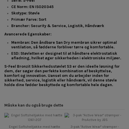
Serie
: S-Feel
CE Norm
: EN ISO20345
Skotype
: Støvle
Primær Farve
: Sort
Brancher
: Security & Service, Logistik, Håndværk
Avancerede Egenskaber:
Membran
: Den åndbare
San Dry
membran sikrer optimal
ventilation, så fødderne forbliver tørre og komfortable.
ESD
: Støvletten er designet til at håndtere elektrostatisk
afladning, hvilket øger sikkerheden i elektroniske miljøer.
S-Feel Bronzit Sikkerhedsstøvlet S3
er den ideelle løsning for
dem, der søger den perfekte kombination af beskyttelse,
komfort og innovation. Uanset om du arbejder inden for
sikkerhed, service, logistik eller håndværk, vil denne støvle
holde dine fødder beskyttede og komfortable hele dagen.
Måske kan du også bruge dette
Engel Softshelljakke med hætte
3-pak "Active Wear" strømper -