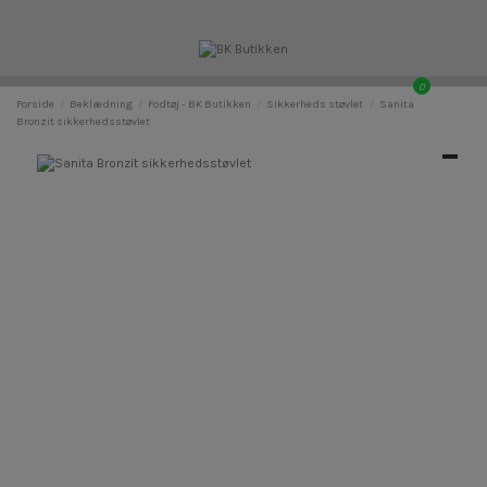
0
Forside
Beklædning
Fodtøj - BK Butikken
Sikkerheds støvlet
Sanita
Bronzit sikkerhedsstøvlet