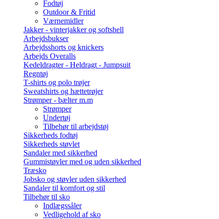
Fodtøj
Outdoor & Fritid
Værnemidler
Jakker - vinterjakker og softshell
Arbejdsbukser
Arbejdsshorts og knickers
Arbejds Overalls
Kedeldragter - Heldragt - Jumpsuit
Regntøj
T-shirts og polo trøjer
Sweatshirts og hættetrøjer
Strømper - bælter m.m
Strømper
Undertøj
Tilbehør til arbejdstøj
Sikkerheds fodtøj
Sikkerheds støvlet
Sandaler med sikkerhed
Gummistøvler med og uden sikkerhed
Træsko
Jobsko og støvler uden sikkerhed
Sandaler til komfort og stil
Tilbehør til sko
Indlægssåler
Vedligehold af sko