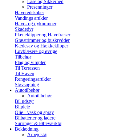
Låse og Sikkerhed
Presenninger
Haveredskaber
Vandings artikler
Have- og dykpumper
Skadedyr
Plæneklipper og Havefræser
Græstrimmer og buskrydder
Kædesav og Hækkeklipper
Løvblæsere og øvrige
Tilbehør
Flag og vimpler
Til Terrassen
Til Haven
Rengøringsartikler
Støvsugning
Autotilbehør
Autotilbehør
Bil udstyr
Bilpleje
Olie - vask og spray
Bilbatterier og ladere
Surringer & løfteværktøj
Beklædning
Arbejdstøj