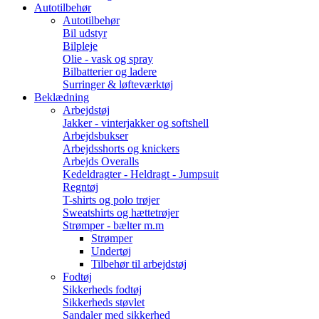
Autotilbehør
Autotilbehør
Bil udstyr
Bilpleje
Olie - vask og spray
Bilbatterier og ladere
Surringer & løfteværktøj
Beklædning
Arbejdstøj
Jakker - vinterjakker og softshell
Arbejdsbukser
Arbejdsshorts og knickers
Arbejds Overalls
Kedeldragter - Heldragt - Jumpsuit
Regntøj
T-shirts og polo trøjer
Sweatshirts og hættetrøjer
Strømper - bælter m.m
Strømper
Undertøj
Tilbehør til arbejdstøj
Fodtøj
Sikkerheds fodtøj
Sikkerheds støvlet
Sandaler med sikkerhed