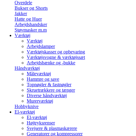
Overdele
Bukser og Shorts
Jakker
Hatte og Huer
Arbejdshandsker
Støvmasker m.m
Værktøj
Værktøj
Arbejdslamper
Værktøjskasser og opbevaring
Værktøjsvogne & værktøjssæt
Arbejdsbænke og -bukke
Håndværktøj
Måleværktøj
Hammre og save
Topnøgler & fastnøgler
Skruetrækkere og tænger
Diverse håndværktøj
Murerværktøj
Hobbyknive
El-værktøj
El-værktøj
Højtryksrenser
Svejsere & plasmaskærere
Generatorer og kompressorer