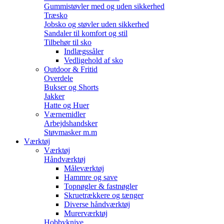
Gummistøvler med og uden sikkerhed
Træsko
Jobsko og støvler uden sikkerhed
Sandaler til komfort og stil
Tilbehør til sko
Indlægssåler
Vedligehold af sko
Outdoor & Fritid
Overdele
Bukser og Shorts
Jakker
Hatte og Huer
Værnemidler
Arbejdshandsker
Støvmasker m.m
Værktøj
Værktøj
Håndværktøj
Måleværktøj
Hammre og save
Topnøgler & fastnøgler
Skruetrækkere og tænger
Diverse håndværktøj
Murerværktøj
Hobbyknive