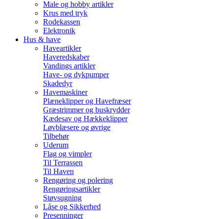
Male og hobby artikler
Krus med tryk
Rodekassen
Elektronik
Hus & have
Haveartikler
Haveredskaber
Vandings artikler
Have- og dykpumper
Skadedyr
Havemaskiner
Plæneklipper og Havefræser
Græstrimmer og buskrydder
Kædesav og Hækkeklipper
Løvblæsere og øvrige
Tilbehør
Uderum
Flag og vimpler
Til Terrassen
Til Haven
Rengøring og polering
Rengøringsartikler
Støvsugning
Låse og Sikkerhed
Presenninger