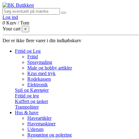
Log ind
0
Kurv
/
Tom
Your cart
×
Der er ikke flere varer i din indkøbskurv
Fritid og Leg
Fritid
Spraymaling
Male og hobby artikler
Krus med tryk
Rodekassen
Elektronik
Spil og Køretøjer
Fritid og leg
Kuffert og tasker
Trampoliner
Hus & have
Haveartikler
Havemaskiner
Uderum
Rengøring og polering