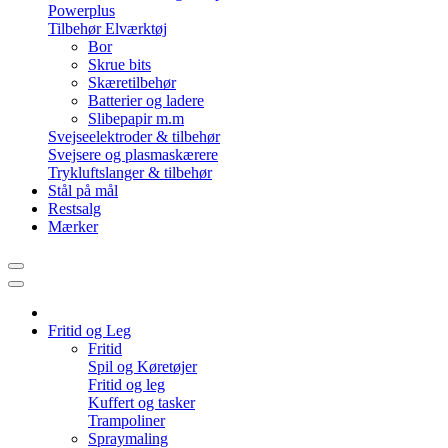
Powerplus
Tilbehør Elværktøj
Bor
Skrue bits
Skæretilbehør
Batterier og ladere
Slibepapir m.m
Svejseelektroder & tilbehør
Svejsere og plasmaskærere
Trykluftslanger & tilbehør
Stål på mål
Restsalg
Mærker
Fritid og Leg
Fritid
Spil og Køretøjer
Fritid og leg
Kuffert og tasker
Trampoliner
Spraymaling