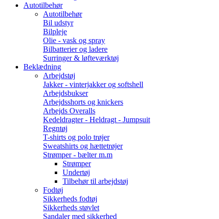
Autotilbehør
Autotilbehør
Bil udstyr
Bilpleje
Olie - vask og spray
Bilbatterier og ladere
Surringer & løfteværktøj
Beklædning
Arbejdstøj
Jakker - vinterjakker og softshell
Arbejdsbukser
Arbejdsshorts og knickers
Arbejds Overalls
Kedeldragter - Heldragt - Jumpsuit
Regntøj
T-shirts og polo trøjer
Sweatshirts og hættetrøjer
Strømper - bælter m.m
Strømper
Undertøj
Tilbehør til arbejdstøj
Fodtøj
Sikkerheds fodtøj
Sikkerheds støvlet
Sandaler med sikkerhed