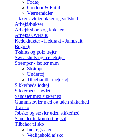
Fodtøj
Outdoor & Fritid
Værnemidler
Jakker - vinterjakker og softshell
Arbejdsbukser
Arbejdsshorts og knickers
Arbejds Overalls
Kedeldragter - Heldragt - Jumpsuit
Regntøj
T-shirts og polo trøjer
Sweatshirts og hættetrøjer
Strømper - bælter m.m
Strømper
Undertøj
Tilbehør til arbejdstøj
Sikkerheds fodtøj
Sikkerheds støvlet
Sandaler med sikkerhed
Gummistøvler med og uden sikkerhed
Træsko
Jobsko og støvler uden sikkerhed
Sandaler til komfort og stil
Tilbehør til sko
Indlægssåler
Vedligehold af sko