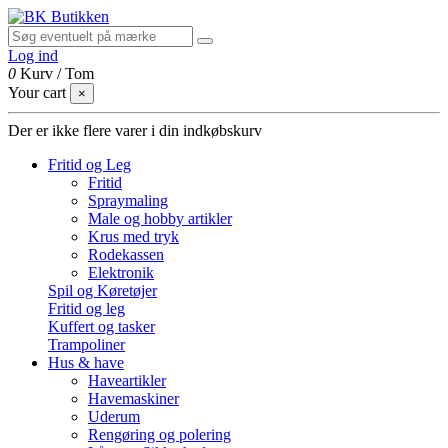
Log ind
0
Kurv
/
Tom
Your cart
×
Der er ikke flere varer i din indkøbskurv
Fritid og Leg
Fritid
Spraymaling
Male og hobby artikler
Krus med tryk
Rodekassen
Elektronik
Spil og Køretøjer
Fritid og leg
Kuffert og tasker
Trampoliner
Hus & have
Haveartikler
Havemaskiner
Uderum
Rengøring og polering