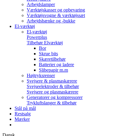
Arbejdslamper
Værktøjskasser og opbevaring
Værktøjsvogne & værktøjssæt
Arbejdsbænke og -bukke
El-værktøj
El-værktøj
Powerplus
Tilbehør Elværktøj
Bor
Skrue bits
Skæretilbehør
Batterier og ladere
Slibepapir m.m
Højtryksrenser
Svejsere & plasmaskærere
Svejseelektroder & tilbehør
Svejsere og plasmaskærere
Generatorer og kompressorer
Trykluftslanger & tilbehør
Stål på mål
Restsalg
Mærker
Dansk