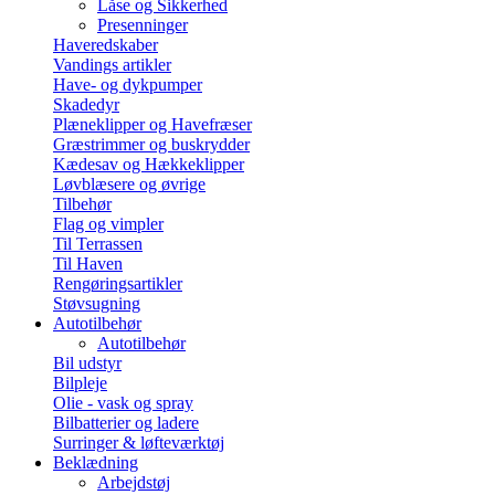
Låse og Sikkerhed
Presenninger
Haveredskaber
Vandings artikler
Have- og dykpumper
Skadedyr
Plæneklipper og Havefræser
Græstrimmer og buskrydder
Kædesav og Hækkeklipper
Løvblæsere og øvrige
Tilbehør
Flag og vimpler
Til Terrassen
Til Haven
Rengøringsartikler
Støvsugning
Autotilbehør
Autotilbehør
Bil udstyr
Bilpleje
Olie - vask og spray
Bilbatterier og ladere
Surringer & løfteværktøj
Beklædning
Arbejdstøj