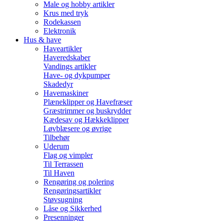
Male og hobby artikler
Krus med tryk
Rodekassen
Elektronik
Hus & have
Haveartikler
Haveredskaber
Vandings artikler
Have- og dykpumper
Skadedyr
Havemaskiner
Plæneklipper og Havefræser
Græstrimmer og buskrydder
Kædesav og Hækkeklipper
Løvblæsere og øvrige
Tilbehør
Uderum
Flag og vimpler
Til Terrassen
Til Haven
Rengøring og polering
Rengøringsartikler
Støvsugning
Låse og Sikkerhed
Presenninger