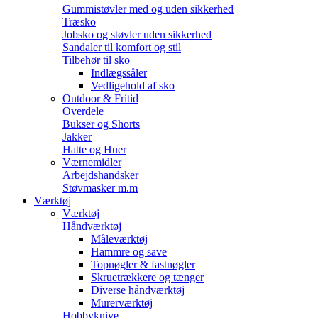
Gummistøvler med og uden sikkerhed
Træsko
Jobsko og støvler uden sikkerhed
Sandaler til komfort og stil
Tilbehør til sko
Indlægssåler
Vedligehold af sko
Outdoor & Fritid
Overdele
Bukser og Shorts
Jakker
Hatte og Huer
Værnemidler
Arbejdshandsker
Støvmasker m.m
Værktøj
Værktøj
Håndværktøj
Måleværktøj
Hammre og save
Topnøgler & fastnøgler
Skruetrækkere og tænger
Diverse håndværktøj
Murerværktøj
Hobbyknive