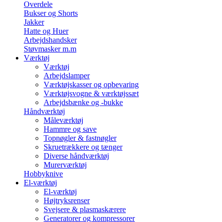
Overdele
Bukser og Shorts
Jakker
Hatte og Huer
Arbejdshandsker
Støvmasker m.m
Værktøj
Værktøj
Arbejdslamper
Værktøjskasser og opbevaring
Værktøjsvogne & værktøjssæt
Arbejdsbænke og -bukke
Håndværktøj
Måleværktøj
Hammre og save
Topnøgler & fastnøgler
Skruetrækkere og tænger
Diverse håndværktøj
Murerværktøj
Hobbyknive
El-værktøj
El-værktøj
Højtryksrenser
Svejsere & plasmaskærere
Generatorer og kompressorer