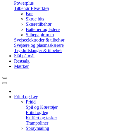
Powerplus
Tilbehør Elværktøj
Bor
Skrue bits
Skæretilbehør
Batterier og ladere
Slibepapir m.m
Svejseelektroder & tilbehør
Svejsere og plasmaskærere
Trykluftslanger & tilbehør
Stål på mål
Restsalg
Mærker
Fritid og Leg
Fritid
Spil og Køretøjer
Fritid og leg
Kuffert og tasker
Trampoliner
Spraymaling