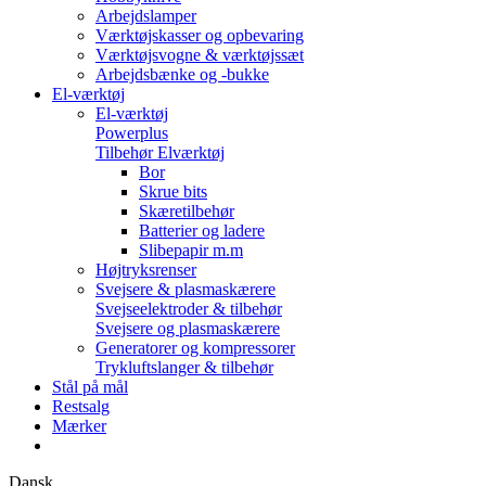
Arbejdslamper
Værktøjskasser og opbevaring
Værktøjsvogne & værktøjssæt
Arbejdsbænke og -bukke
El-værktøj
El-værktøj
Powerplus
Tilbehør Elværktøj
Bor
Skrue bits
Skæretilbehør
Batterier og ladere
Slibepapir m.m
Højtryksrenser
Svejsere & plasmaskærere
Svejseelektroder & tilbehør
Svejsere og plasmaskærere
Generatorer og kompressorer
Trykluftslanger & tilbehør
Stål på mål
Restsalg
Mærker
Dansk