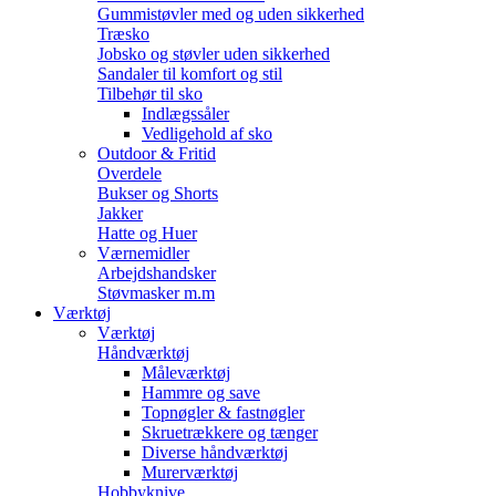
Gummistøvler med og uden sikkerhed
Træsko
Jobsko og støvler uden sikkerhed
Sandaler til komfort og stil
Tilbehør til sko
Indlægssåler
Vedligehold af sko
Outdoor & Fritid
Overdele
Bukser og Shorts
Jakker
Hatte og Huer
Værnemidler
Arbejdshandsker
Støvmasker m.m
Værktøj
Værktøj
Håndværktøj
Måleværktøj
Hammre og save
Topnøgler & fastnøgler
Skruetrækkere og tænger
Diverse håndværktøj
Murerværktøj
Hobbyknive