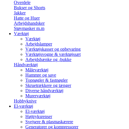
Overdele
Bukser og Shorts
Jakker
Hatte og Huer
Arbejdshandsker
Støvmasker m.m
Værktøj
Værktøj
Arbejdslamper
Værktøjskasser og opbevaring
Værktøjsvogne & værktøjssæt
Arbejdsbænke og -bukke
Håndværktøj
Måleværktøj
Hammre og save
Topnøgler & fastnøgler
Skruetrækkere og tænger
Diverse håndværktøj
Murerværktøj
Hobbyknive
El-værktøj
El-værktøj
Højtryksrenser
Svejsere & plasmaskærere
Generatorer og kompressorer