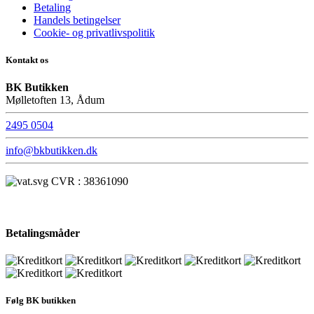
Betaling
Handels betingelser
Cookie- og privatlivspolitik
Kontakt os
BK Butikken
Mølletoften 13, Ådum
2495 0504
info@bkbutikken.dk
CVR : 38361090
Betalingsmåder
Følg BK butikken