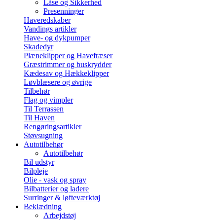
Låse og Sikkerhed
Presenninger
Haveredskaber
Vandings artikler
Have- og dykpumper
Skadedyr
Plæneklipper og Havefræser
Græstrimmer og buskrydder
Kædesav og Hækkeklipper
Løvblæsere og øvrige
Tilbehør
Flag og vimpler
Til Terrassen
Til Haven
Rengøringsartikler
Støvsugning
Autotilbehør
Autotilbehør
Bil udstyr
Bilpleje
Olie - vask og spray
Bilbatterier og ladere
Surringer & løfteværktøj
Beklædning
Arbejdstøj