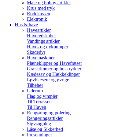
Male og hobby artikler
Krus med tryk
Rodekassen
Elektronik
Hus & have
Haveartikler
Haveredskaber
Vandings artikler
Have- og dykpumper
Skadedyr
Havemaskiner
Plæneklipper og Havefræser
Græstrimmer og buskrydder
Kædesav og Hækkeklipper
Løvblæsere og øvrige
Tilbehør
Uderum
Flag og vimpler
Til Terrassen
Til Haven
Rengøring og polering
Rengøringsartikler
Støvsugning
Låse og Sikkerhed
Presenninger