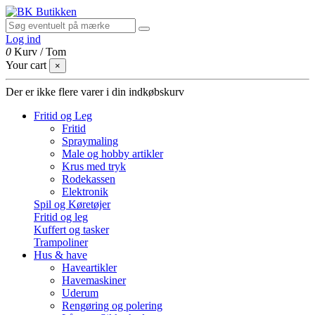
Log ind
0
Kurv
/
Tom
Your cart
×
Der er ikke flere varer i din indkøbskurv
Fritid og Leg
Fritid
Spraymaling
Male og hobby artikler
Krus med tryk
Rodekassen
Elektronik
Spil og Køretøjer
Fritid og leg
Kuffert og tasker
Trampoliner
Hus & have
Haveartikler
Havemaskiner
Uderum
Rengøring og polering