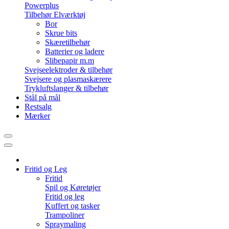
Powerplus
Tilbehør Elværktøj
Bor
Skrue bits
Skæretilbehør
Batterier og ladere
Slibepapir m.m
Svejseelektroder & tilbehør
Svejsere og plasmaskærere
Trykluftslanger & tilbehør
Stål på mål
Restsalg
Mærker
Fritid og Leg
Fritid
Spil og Køretøjer
Fritid og leg
Kuffert og tasker
Trampoliner
Spraymaling