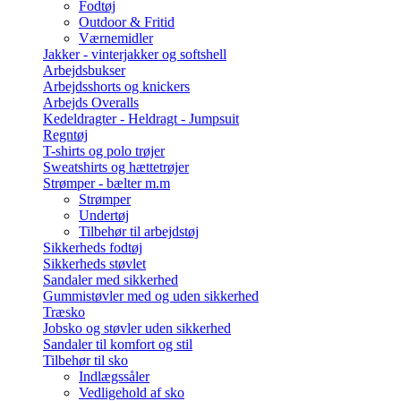
Fodtøj
Outdoor & Fritid
Værnemidler
Jakker - vinterjakker og softshell
Arbejdsbukser
Arbejdsshorts og knickers
Arbejds Overalls
Kedeldragter - Heldragt - Jumpsuit
Regntøj
T-shirts og polo trøjer
Sweatshirts og hættetrøjer
Strømper - bælter m.m
Strømper
Undertøj
Tilbehør til arbejdstøj
Sikkerheds fodtøj
Sikkerheds støvlet
Sandaler med sikkerhed
Gummistøvler med og uden sikkerhed
Træsko
Jobsko og støvler uden sikkerhed
Sandaler til komfort og stil
Tilbehør til sko
Indlægssåler
Vedligehold af sko