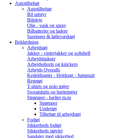
Autotilbehør
Autotilbehør
Bil udstyr
Bilpleje
Olie - vask og spray
Bilbatterier og ladere
Surringer & løfteværktøj
Beklædning
Arbejdstøj
Jakker - vinterjakker og softshell
Arbejdsbukser
Arbejdsshorts og knickers
Arbejds Overalls
Kedeldragter - Heldragt - Jumpsuit
Regntøj
T-shirts og polo trøjer
Sweatshirts og hættetrøjer
Strømper - bælter m.m
Strømper
Undertøj
Tilbehør til arbejdstøj
Fodtøj
Sikkerheds fodtøj
Sikkerheds støvlet
Sandaler med sikkerhed