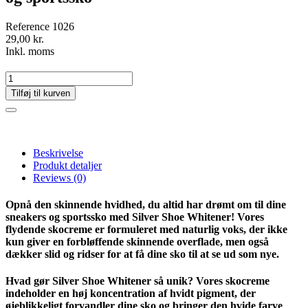
Reference
1026
29,00 kr.
Inkl. moms
Tilføj til kurven
Beskrivelse
Produkt detaljer
Reviews
(0)
Opnå den skinnende hvidhed, du altid har drømt om til dine
sneakers og sportssko med Silver Shoe Whitener! Vores
flydende skocreme er formuleret med naturlig voks, der ikke
kun giver en forbløffende skinnende overflade, men også
dækker slid og ridser for at få dine sko til at se ud som nye.
Hvad gør Silver Shoe Whitener så unik? Vores skocreme
indeholder en høj koncentration af hvidt pigment, der
øjeblikkeligt forvandler dine sko og bringer den hvide farve