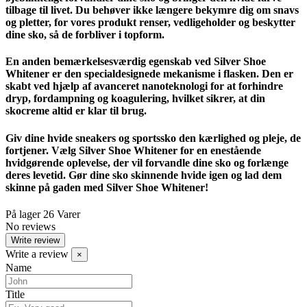
tilbage til livet. Du behøver ikke længere bekymre dig om snavs
og pletter, for vores produkt renser, vedligeholder og beskytter
dine sko, så de forbliver i topform.
En anden bemærkelsesværdig egenskab ved Silver Shoe
Whitener er den specialdesignede mekanisme i flasken. Den er
skabt ved hjælp af avanceret nanoteknologi for at forhindre
dryp, fordampning og koagulering, hvilket sikrer, at din
skocreme altid er klar til brug.
Giv dine hvide sneakers og sportssko den kærlighed og pleje, de
fortjener. Vælg Silver Shoe Whitener for en enestående
hvidgørende oplevelse, der vil forvandle dine sko og forlænge
deres levetid. Gør dine sko skinnende hvide igen og lad dem
skinne på gaden med Silver Shoe Whitener!
På lager
26 Varer
No reviews
Write review
Write a review
×
Name
Title