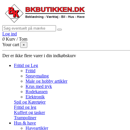
Log ind
0
Kurv
/
Tom
Your cart
×
Der er ikke flere varer i din indkøbskurv
Fritid og Leg
Fritid
Spraymaling
Male og hobby artikler
Krus med tryk
Rodekassen
Elektronik
Spil og Køretøjer
Fritid og leg
Kuffert og tasker
Trampoliner
Hus & have
Haveartikler