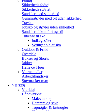
Fodtøj
Sikkerheds fodtøj
Sikkerheds støvlet
Sandaler med sikkerhed
Gummistøvler med og uden sikkerhed
Træsko
Jobsko og støvler uden sikkerhed
Sandaler til komfort og stil
Tilbehør til sko
Indlægssåler
Vedligehold af sko
Outdoor & Fritid
Overdele
Bukser og Shorts
Jakker
Hatte og Huer
Værnemidler
Arbejdshandsker
Støvmasker m.m
Værktøj
Værktøj
Håndværktøj
Måleværktøj
Hammre og save
Topnøgler & fastnøgler