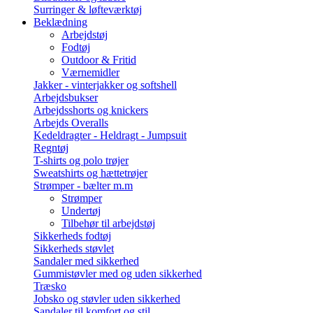
Surringer & løfteværktøj
Beklædning
Arbejdstøj
Fodtøj
Outdoor & Fritid
Værnemidler
Jakker - vinterjakker og softshell
Arbejdsbukser
Arbejdsshorts og knickers
Arbejds Overalls
Kedeldragter - Heldragt - Jumpsuit
Regntøj
T-shirts og polo trøjer
Sweatshirts og hættetrøjer
Strømper - bælter m.m
Strømper
Undertøj
Tilbehør til arbejdstøj
Sikkerheds fodtøj
Sikkerheds støvlet
Sandaler med sikkerhed
Gummistøvler med og uden sikkerhed
Træsko
Jobsko og støvler uden sikkerhed
Sandaler til komfort og stil