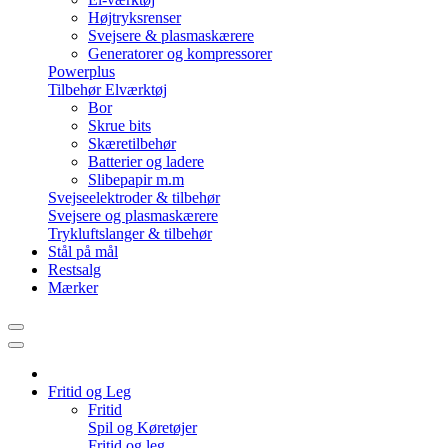
Højtryksrenser
Svejsere & plasmaskærere
Generatorer og kompressorer
Powerplus
Tilbehør Elværktøj
Bor
Skrue bits
Skæretilbehør
Batterier og ladere
Slibepapir m.m
Svejseelektroder & tilbehør
Svejsere og plasmaskærere
Trykluftslanger & tilbehør
Stål på mål
Restsalg
Mærker
Fritid og Leg
Fritid
Spil og Køretøjer
Fritid og leg