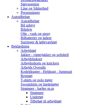
Støvsugning
Låse og Sikkerhed
Presenninger
Autotilbehør
Autotilbehør
Bil udstyr
Bilpleje
Olie - vask og spray
Bilbatterier og ladere
Surringer & løfteværktøj
Beklædning
Arbejdstøj
Jakker - vinterjakker og softshell
Arbejdsbukser
Arbejdsshorts og knickers
Arbejds Overalls
Kedeldragter - Heldragt - Jumpsuit
Regntøj
T-shirts og polo trøjer
Sweatshirts og hættetrøjer
Strømper - bælter m.m
Strømper
Undertøj
Tilbehør til arbejdstøj