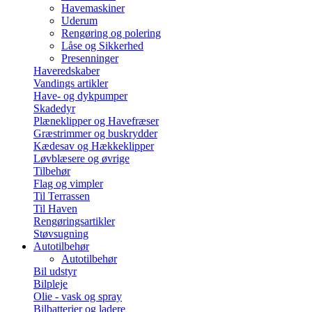
Havemaskiner
Uderum
Rengøring og polering
Låse og Sikkerhed
Presenninger
Haveredskaber
Vandings artikler
Have- og dykpumper
Skadedyr
Plæneklipper og Havefræser
Græstrimmer og buskrydder
Kædesav og Hækkeklipper
Løvblæsere og øvrige
Tilbehør
Flag og vimpler
Til Terrassen
Til Haven
Rengøringsartikler
Støvsugning
Autotilbehør
Autotilbehør
Bil udstyr
Bilpleje
Olie - vask og spray
Bilbatterier og ladere