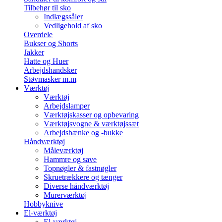
Tilbehør til sko
Indlægssåler
Vedligehold af sko
Overdele
Bukser og Shorts
Jakker
Hatte og Huer
Arbejdshandsker
Støvmasker m.m
Værktøj
Værktøj
Arbejdslamper
Værktøjskasser og opbevaring
Værktøjsvogne & værktøjssæt
Arbejdsbænke og -bukke
Håndværktøj
Måleværktøj
Hammre og save
Topnøgler & fastnøgler
Skruetrækkere og tænger
Diverse håndværktøj
Murerværktøj
Hobbyknive
El-værktøj
El-værktøj