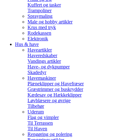
Kuffert og tasker
Trampoliner
Spraymaling
Male og hobby artikler
Krus med tryk
Rodekassen
Elektronik
Hus & have
Haveartikler
Haveredskaber
Vandings artikler
Have- og dykpumper
Skadedyr
Havemaskiner
Plæneklipper og Havefræser
Græstrimmer og buskrydder
Kædesav og Hækkeklipper
Løvblæsere og øvrige
Tilbehør
Uderum
Flag og vimpler
Til Terrassen
Til Haven
Rengøring og polering
Rengøringsartikler