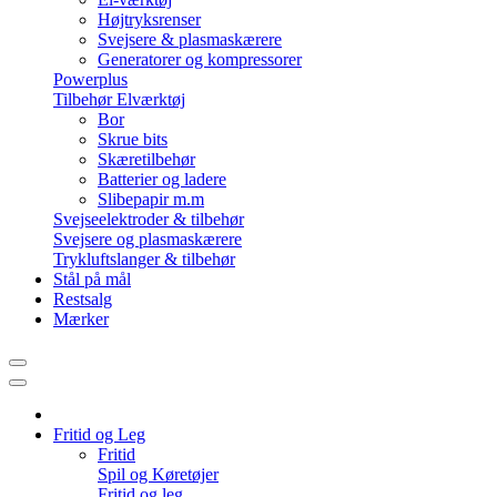
Højtryksrenser
Svejsere & plasmaskærere
Generatorer og kompressorer
Powerplus
Tilbehør Elværktøj
Bor
Skrue bits
Skæretilbehør
Batterier og ladere
Slibepapir m.m
Svejseelektroder & tilbehør
Svejsere og plasmaskærere
Trykluftslanger & tilbehør
Stål på mål
Restsalg
Mærker
Fritid og Leg
Fritid
Spil og Køretøjer
Fritid og leg