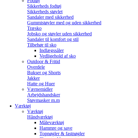
Fodtøj
Sikkerheds fodtøj
Sikkerheds støvlet
Sandaler med sikkerhed
Gummistøvler med og uden sikkerhed
Træsko
Jobsko og støvler uden sikkerhed
Sandaler til komfort og stil
Tilbehør til sko
Indlægssåler
Vedligehold af sko
Outdoor & Fritid
Overdele
Bukser og Shorts
Jakker
Hatte og Huer
Værnemidler
Arbejdshandsker
Støvmasker m.m
Værktøj
Værktøj
Håndværktøj
Måleværktøj
Hammre og save
Topnøgler & fastnøgler