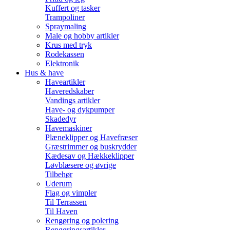
Kuffert og tasker
Trampoliner
Spraymaling
Male og hobby artikler
Krus med tryk
Rodekassen
Elektronik
Hus & have
Haveartikler
Haveredskaber
Vandings artikler
Have- og dykpumper
Skadedyr
Havemaskiner
Plæneklipper og Havefræser
Græstrimmer og buskrydder
Kædesav og Hækkeklipper
Løvblæsere og øvrige
Tilbehør
Uderum
Flag og vimpler
Til Terrassen
Til Haven
Rengøring og polering
Rengøringsartikler