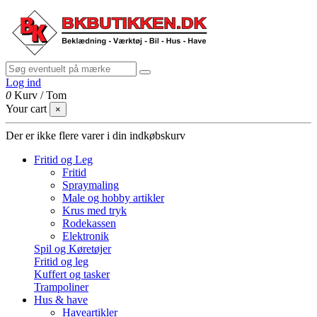
Log ind
0
Kurv
/
Tom
Your cart
×
Der er ikke flere varer i din indkøbskurv
Fritid og Leg
Fritid
Spraymaling
Male og hobby artikler
Krus med tryk
Rodekassen
Elektronik
Spil og Køretøjer
Fritid og leg
Kuffert og tasker
Trampoliner
Hus & have
Haveartikler