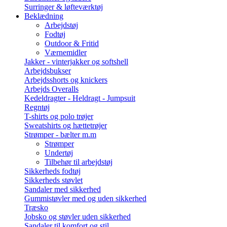
Surringer & løfteværktøj
Beklædning
Arbejdstøj
Fodtøj
Outdoor & Fritid
Værnemidler
Jakker - vinterjakker og softshell
Arbejdsbukser
Arbejdsshorts og knickers
Arbejds Overalls
Kedeldragter - Heldragt - Jumpsuit
Regntøj
T-shirts og polo trøjer
Sweatshirts og hættetrøjer
Strømper - bælter m.m
Strømper
Undertøj
Tilbehør til arbejdstøj
Sikkerheds fodtøj
Sikkerheds støvlet
Sandaler med sikkerhed
Gummistøvler med og uden sikkerhed
Træsko
Jobsko og støvler uden sikkerhed
Sandaler til komfort og stil