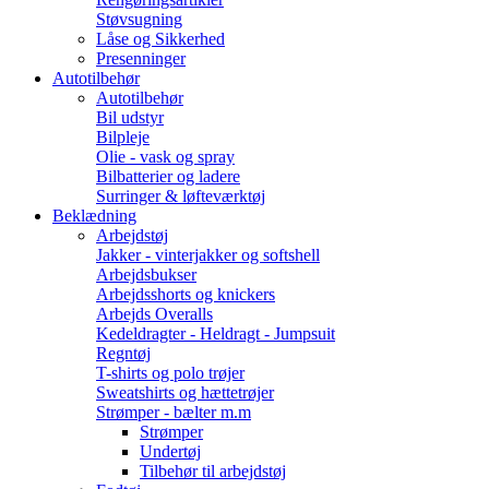
Støvsugning
Låse og Sikkerhed
Presenninger
Autotilbehør
Autotilbehør
Bil udstyr
Bilpleje
Olie - vask og spray
Bilbatterier og ladere
Surringer & løfteværktøj
Beklædning
Arbejdstøj
Jakker - vinterjakker og softshell
Arbejdsbukser
Arbejdsshorts og knickers
Arbejds Overalls
Kedeldragter - Heldragt - Jumpsuit
Regntøj
T-shirts og polo trøjer
Sweatshirts og hættetrøjer
Strømper - bælter m.m
Strømper
Undertøj
Tilbehør til arbejdstøj