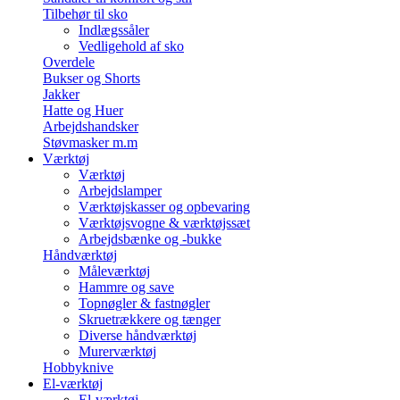
Tilbehør til sko
Indlægssåler
Vedligehold af sko
Overdele
Bukser og Shorts
Jakker
Hatte og Huer
Arbejdshandsker
Støvmasker m.m
Værktøj
Værktøj
Arbejdslamper
Værktøjskasser og opbevaring
Værktøjsvogne & værktøjssæt
Arbejdsbænke og -bukke
Håndværktøj
Måleværktøj
Hammre og save
Topnøgler & fastnøgler
Skruetrækkere og tænger
Diverse håndværktøj
Murerværktøj
Hobbyknive
El-værktøj
El-værktøj