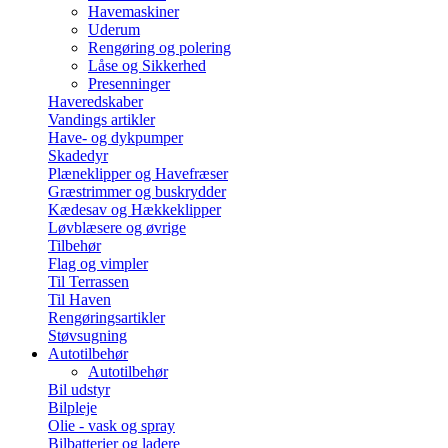
Havemaskiner
Uderum
Rengøring og polering
Låse og Sikkerhed
Presenninger
Haveredskaber
Vandings artikler
Have- og dykpumper
Skadedyr
Plæneklipper og Havefræser
Græstrimmer og buskrydder
Kædesav og Hækkeklipper
Løvblæsere og øvrige
Tilbehør
Flag og vimpler
Til Terrassen
Til Haven
Rengøringsartikler
Støvsugning
Autotilbehør
Autotilbehør
Bil udstyr
Bilpleje
Olie - vask og spray
Bilbatterier og ladere