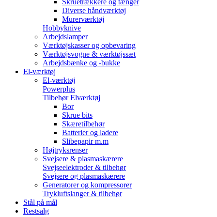
Skruetrækkere og tænger
Diverse håndværktøj
Murerværktøj
Hobbyknive
Arbejdslamper
Værktøjskasser og opbevaring
Værktøjsvogne & værktøjssæt
Arbejdsbænke og -bukke
El-værktøj
El-værktøj
Powerplus
Tilbehør Elværktøj
Bor
Skrue bits
Skæretilbehør
Batterier og ladere
Slibepapir m.m
Højtryksrenser
Svejsere & plasmaskærere
Svejseelektroder & tilbehør
Svejsere og plasmaskærere
Generatorer og kompressorer
Trykluftslanger & tilbehør
Stål på mål
Restsalg