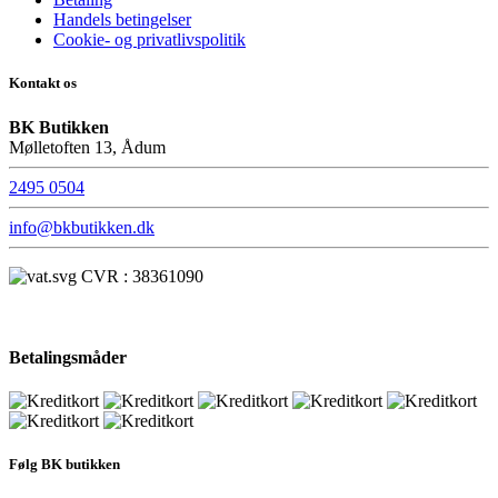
Handels betingelser
Cookie- og privatlivspolitik
Kontakt os
BK Butikken
Mølletoften 13, Ådum
2495 0504
info@bkbutikken.dk
CVR : 38361090
Betalingsmåder
Følg BK butikken