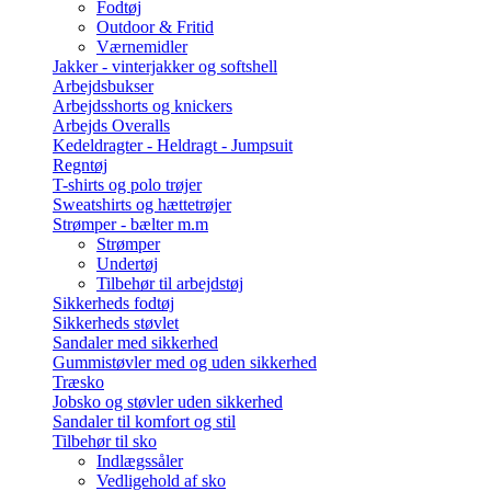
Fodtøj
Outdoor & Fritid
Værnemidler
Jakker - vinterjakker og softshell
Arbejdsbukser
Arbejdsshorts og knickers
Arbejds Overalls
Kedeldragter - Heldragt - Jumpsuit
Regntøj
T-shirts og polo trøjer
Sweatshirts og hættetrøjer
Strømper - bælter m.m
Strømper
Undertøj
Tilbehør til arbejdstøj
Sikkerheds fodtøj
Sikkerheds støvlet
Sandaler med sikkerhed
Gummistøvler med og uden sikkerhed
Træsko
Jobsko og støvler uden sikkerhed
Sandaler til komfort og stil
Tilbehør til sko
Indlægssåler
Vedligehold af sko