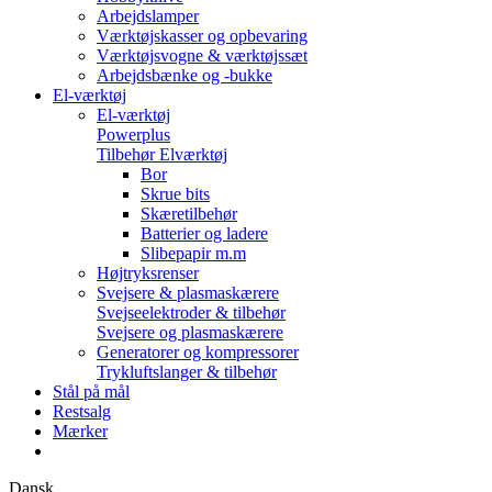
Arbejdslamper
Værktøjskasser og opbevaring
Værktøjsvogne & værktøjssæt
Arbejdsbænke og -bukke
El-værktøj
El-værktøj
Powerplus
Tilbehør Elværktøj
Bor
Skrue bits
Skæretilbehør
Batterier og ladere
Slibepapir m.m
Højtryksrenser
Svejsere & plasmaskærere
Svejseelektroder & tilbehør
Svejsere og plasmaskærere
Generatorer og kompressorer
Trykluftslanger & tilbehør
Stål på mål
Restsalg
Mærker
Dansk