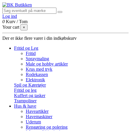
Log ind
0
Kurv
/
Tom
Your cart
×
Der er ikke flere varer i din indkøbskurv
Fritid og Leg
Fritid
Spraymaling
Male og hobby artikler
Krus med tryk
Rodekassen
Elektronik
Spil og Køretøjer
Fritid og leg
Kuffert og tasker
Trampoliner
Hus & have
Haveartikler
Havemaskiner
Uderum
Rengøring og polering