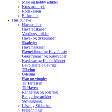
Male og hobby artikler
Krus med tryk
Rodekassen
Elektronik
Hus & have
Haveartikler
Haveredskaber
Vandings artikler
Have- og dykpumper
Skadedyr
Havemaskiner
Plæneklipper og Havefræser
Græstrimmer og buskrydder
Kædesav og Hækkeklipper
Løvblæsere og øvrige
Tilbehør
Uderum
Flag og vimpler
Til Terrassen
Til Haven
Rengøring og polering
Rengøringsartikler
Støvsugning
Låse og Sikkerhed
Presenninger