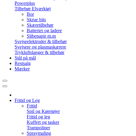
Powerplus
Tilbehør Elværktøj
Bor
Skrue bits
Skæretilbehør
Batterier og ladere
Slibepapir m.m
Svejseelektroder & tilbehør
Svejsere og plasmaskærere
Trykluftslanger & tilbehør
Stål på mål
Restsalg
Mærker
Fritid og Leg
Fritid
Spil og Køretøjer
Fritid og leg
Kuffert og tasker
Trampoliner
Spraymaling