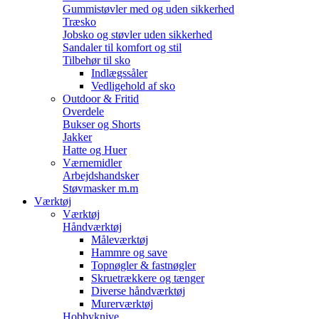
Gummistøvler med og uden sikkerhed
Træsko
Jobsko og støvler uden sikkerhed
Sandaler til komfort og stil
Tilbehør til sko
Indlægssåler
Vedligehold af sko
Outdoor & Fritid
Overdele
Bukser og Shorts
Jakker
Hatte og Huer
Værnemidler
Arbejdshandsker
Støvmasker m.m
Værktøj
Værktøj
Håndværktøj
Måleværktøj
Hammre og save
Topnøgler & fastnøgler
Skruetrækkere og tænger
Diverse håndværktøj
Murerværktøj
Hobbyknive