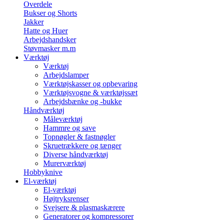
Overdele
Bukser og Shorts
Jakker
Hatte og Huer
Arbejdshandsker
Støvmasker m.m
Værktøj
Værktøj
Arbejdslamper
Værktøjskasser og opbevaring
Værktøjsvogne & værktøjssæt
Arbejdsbænke og -bukke
Håndværktøj
Måleværktøj
Hammre og save
Topnøgler & fastnøgler
Skruetrækkere og tænger
Diverse håndværktøj
Murerværktøj
Hobbyknive
El-værktøj
El-værktøj
Højtryksrenser
Svejsere & plasmaskærere
Generatorer og kompressorer