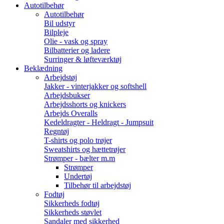
Autotilbehør
Autotilbehør
Bil udstyr
Bilpleje
Olie - vask og spray
Bilbatterier og ladere
Surringer & løfteværktøj
Beklædning
Arbejdstøj
Jakker - vinterjakker og softshell
Arbejdsbukser
Arbejdsshorts og knickers
Arbejds Overalls
Kedeldragter - Heldragt - Jumpsuit
Regntøj
T-shirts og polo trøjer
Sweatshirts og hættetrøjer
Strømper - bælter m.m
Strømper
Undertøj
Tilbehør til arbejdstøj
Fodtøj
Sikkerheds fodtøj
Sikkerheds støvlet
Sandaler med sikkerhed