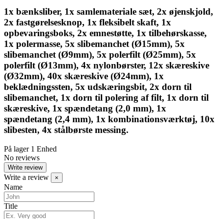
1x bænksliber, 1x samlemateriale sæt, 2x øjenskjold,
2x fastgørelsesknop, 1x fleksibelt skaft, 1x
opbevaringsboks, 2x emnestøtte, 1x tilbehørskasse,
1x polermasse, 5x slibemanchet (Ø15mm), 5x
slibemanchet (Ø9mm), 5x polerfilt (Ø25mm), 5x
polerfilt (Ø13mm), 4x nylonbørster, 12x skæreskive
(Ø32mm), 40x skæreskive (Ø24mm), 1x
beklædningssten, 5x udskæringsbit, 2x dorn til
slibemanchet, 1x dorn til polering af filt, 1x dorn til
skæreskive, 1x spændetang (2,0 mm), 1x
spændetang (2,4 mm), 1x kombinationsværktøj, 10x
slibesten, 4x stålbørste messing.
På lager
1 Enhed
No reviews
Write review
Write a review
×
Name
Title