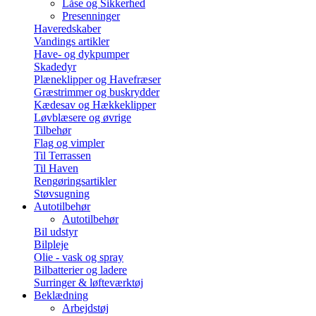
Låse og Sikkerhed
Presenninger
Haveredskaber
Vandings artikler
Have- og dykpumper
Skadedyr
Plæneklipper og Havefræser
Græstrimmer og buskrydder
Kædesav og Hækkeklipper
Løvblæsere og øvrige
Tilbehør
Flag og vimpler
Til Terrassen
Til Haven
Rengøringsartikler
Støvsugning
Autotilbehør
Autotilbehør
Bil udstyr
Bilpleje
Olie - vask og spray
Bilbatterier og ladere
Surringer & løfteværktøj
Beklædning
Arbejdstøj