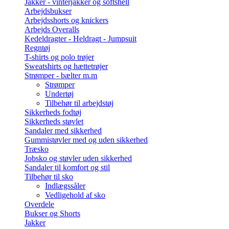
Jakker - vinterjakker og softshell
Arbejdsbukser
Arbejdsshorts og knickers
Arbejds Overalls
Kedeldragter - Heldragt - Jumpsuit
Regntøj
T-shirts og polo trøjer
Sweatshirts og hættetrøjer
Strømper - bælter m.m
Strømper
Undertøj
Tilbehør til arbejdstøj
Sikkerheds fodtøj
Sikkerheds støvlet
Sandaler med sikkerhed
Gummistøvler med og uden sikkerhed
Træsko
Jobsko og støvler uden sikkerhed
Sandaler til komfort og stil
Tilbehør til sko
Indlægssåler
Vedligehold af sko
Overdele
Bukser og Shorts
Jakker