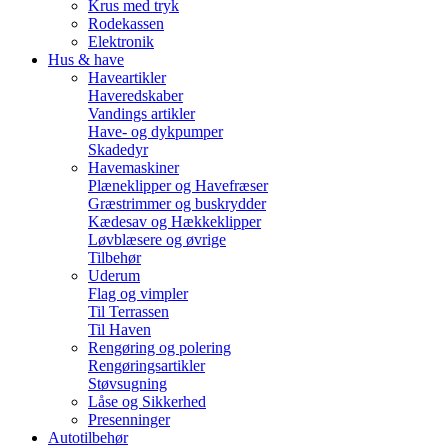
Krus med tryk
Rodekassen
Elektronik
Hus & have
Haveartikler
Haveredskaber
Vandings artikler
Have- og dykpumper
Skadedyr
Havemaskiner
Plæneklipper og Havefræser
Græstrimmer og buskrydder
Kædesav og Hækkeklipper
Løvblæsere og øvrige
Tilbehør
Uderum
Flag og vimpler
Til Terrassen
Til Haven
Rengøring og polering
Rengøringsartikler
Støvsugning
Låse og Sikkerhed
Presenninger
Autotilbehør