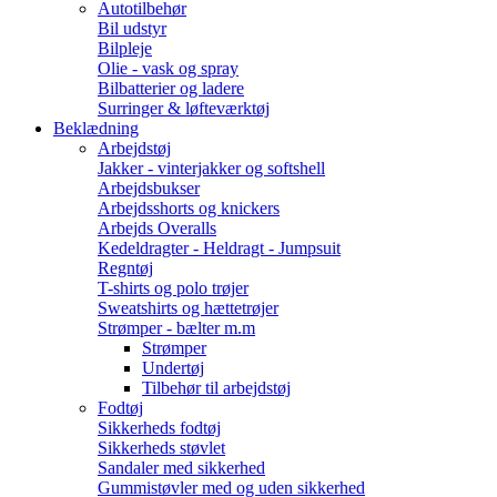
Autotilbehør
Bil udstyr
Bilpleje
Olie - vask og spray
Bilbatterier og ladere
Surringer & løfteværktøj
Beklædning
Arbejdstøj
Jakker - vinterjakker og softshell
Arbejdsbukser
Arbejdsshorts og knickers
Arbejds Overalls
Kedeldragter - Heldragt - Jumpsuit
Regntøj
T-shirts og polo trøjer
Sweatshirts og hættetrøjer
Strømper - bælter m.m
Strømper
Undertøj
Tilbehør til arbejdstøj
Fodtøj
Sikkerheds fodtøj
Sikkerheds støvlet
Sandaler med sikkerhed
Gummistøvler med og uden sikkerhed