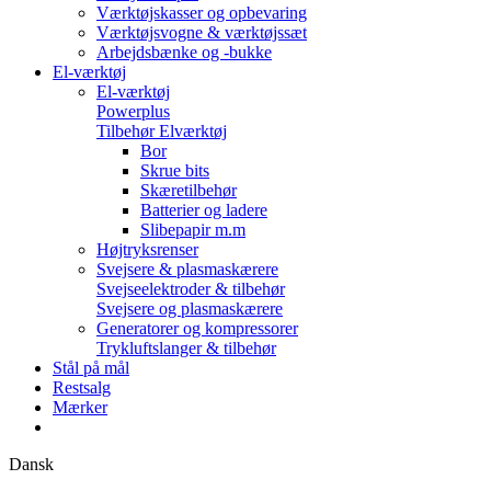
Værktøjskasser og opbevaring
Værktøjsvogne & værktøjssæt
Arbejdsbænke og -bukke
El-værktøj
El-værktøj
Powerplus
Tilbehør Elværktøj
Bor
Skrue bits
Skæretilbehør
Batterier og ladere
Slibepapir m.m
Højtryksrenser
Svejsere & plasmaskærere
Svejseelektroder & tilbehør
Svejsere og plasmaskærere
Generatorer og kompressorer
Trykluftslanger & tilbehør
Stål på mål
Restsalg
Mærker
Dansk