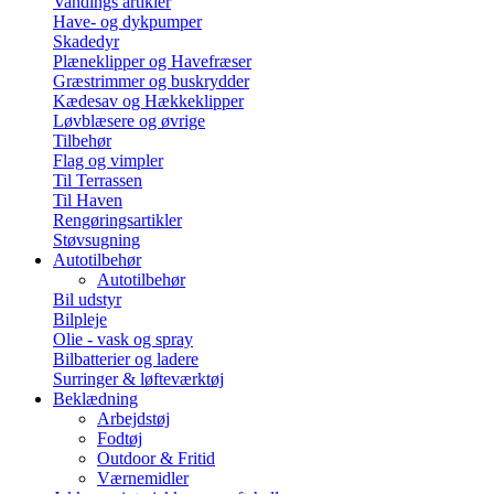
Vandings artikler
Have- og dykpumper
Skadedyr
Plæneklipper og Havefræser
Græstrimmer og buskrydder
Kædesav og Hækkeklipper
Løvblæsere og øvrige
Tilbehør
Flag og vimpler
Til Terrassen
Til Haven
Rengøringsartikler
Støvsugning
Autotilbehør
Autotilbehør
Bil udstyr
Bilpleje
Olie - vask og spray
Bilbatterier og ladere
Surringer & løfteværktøj
Beklædning
Arbejdstøj
Fodtøj
Outdoor & Fritid
Værnemidler