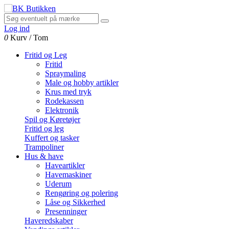
Log ind
0
Kurv
/
Tom
Fritid og Leg
Fritid
Spraymaling
Male og hobby artikler
Krus med tryk
Rodekassen
Elektronik
Spil og Køretøjer
Fritid og leg
Kuffert og tasker
Trampoliner
Hus & have
Haveartikler
Havemaskiner
Uderum
Rengøring og polering
Låse og Sikkerhed
Presenninger
Haveredskaber