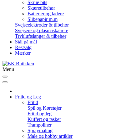
Skrue bits
Skæretilbehør
Batterier og ladere
Slibepapir m.m
Svejseelektroder & tilbehør
Svejsere og plasmaskærere
Trykluftslanger & tilbehør
Stål på mål
Restsalg
Mærker
Menu
Fritid og Leg
Fritid
Spil og Køretøjer
Fritid og leg
Kuffert og tasker
Trampoliner
Spraymaling
Male og hobby artikler