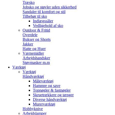
Træsko
Jobsko og støvler uden sikkerhed
Sandaler til komfort og stil
Tilbehør til sko
Indlægssåler
Vedligehold af sko
Outdoor & Fritid
Overdele
Bukser og Shorts
Jakker
Hatte og Huer
Værnemidler
Arbejdshandsker
Støvmasker m.m
Værktøj
Værktøj
Håndværktøj
Måleværktøj
Hammre og save
Topnøgler & fastnøgler
Skruetrækkere og tænger
Diverse håndværktøj
Murerværktøj
Hobbyknive
Arbejdslamper