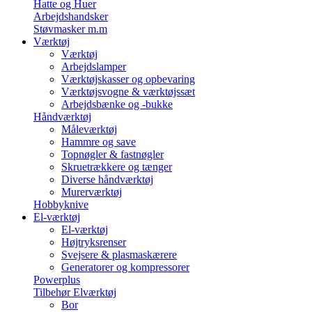
Hatte og Huer
Arbejdshandsker
Støvmasker m.m
Værktøj
Værktøj
Arbejdslamper
Værktøjskasser og opbevaring
Værktøjsvogne & værktøjssæt
Arbejdsbænke og -bukke
Håndværktøj
Måleværktøj
Hammre og save
Topnøgler & fastnøgler
Skruetrækkere og tænger
Diverse håndværktøj
Murerværktøj
Hobbyknive
El-værktøj
El-værktøj
Højtryksrenser
Svejsere & plasmaskærere
Generatorer og kompressorer
Powerplus
Tilbehør Elværktøj
Bor