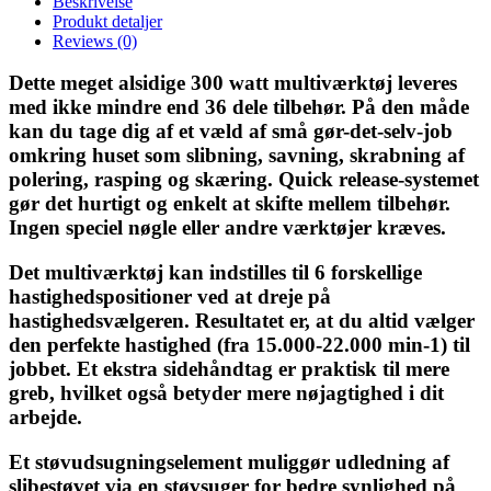
Beskrivelse
Produkt detaljer
Reviews
(0)
Dette meget alsidige 300 watt multiværktøj leveres
med ikke mindre end 36 dele tilbehør. På den måde
kan du tage dig af et væld af små gør-det-selv-job
omkring huset som slibning, savning, skrabning af
polering, rasping og skæring. Quick release-systemet
gør det hurtigt og enkelt at skifte mellem tilbehør.
Ingen speciel nøgle eller andre værktøjer kræves.
Det multiværktøj kan indstilles til 6 forskellige
hastighedspositioner ved at dreje på
hastighedsvælgeren. Resultatet er, at du altid vælger
den perfekte hastighed (fra 15.000-22.000 min-1) til
jobbet. Et ekstra sidehåndtag er praktisk til mere
greb, hvilket også betyder mere nøjagtighed i dit
arbejde.
Et støvudsugningselement muliggør udledning af
slibestøvet via en støvsuger for bedre synlighed på