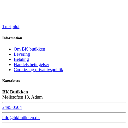
Trustpilot
Information
Om BK butikken
Levering
Betaling
Handels betingelser
Cookie- og privatlivspolitik
Kontakt os
BK Butikken
Mølletoften 13, Ådum
2495 0504
info@bkbutikken.dk