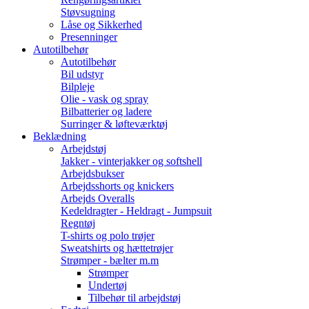
Støvsugning
Låse og Sikkerhed
Presenninger
Autotilbehør
Autotilbehør
Bil udstyr
Bilpleje
Olie - vask og spray
Bilbatterier og ladere
Surringer & løfteværktøj
Beklædning
Arbejdstøj
Jakker - vinterjakker og softshell
Arbejdsbukser
Arbejdsshorts og knickers
Arbejds Overalls
Kedeldragter - Heldragt - Jumpsuit
Regntøj
T-shirts og polo trøjer
Sweatshirts og hættetrøjer
Strømper - bælter m.m
Strømper
Undertøj
Tilbehør til arbejdstøj