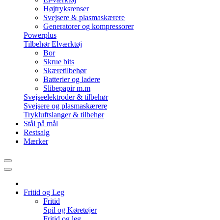
Højtryksrenser
Svejsere & plasmaskærere
Generatorer og kompressorer
Powerplus
Tilbehør Elværktøj
Bor
Skrue bits
Skæretilbehør
Batterier og ladere
Slibepapir m.m
Svejseelektroder & tilbehør
Svejsere og plasmaskærere
Trykluftslanger & tilbehør
Stål på mål
Restsalg
Mærker
Fritid og Leg
Fritid
Spil og Køretøjer
Fritid og leg