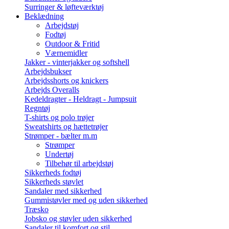
Surringer & løfteværktøj
Beklædning
Arbejdstøj
Fodtøj
Outdoor & Fritid
Værnemidler
Jakker - vinterjakker og softshell
Arbejdsbukser
Arbejdsshorts og knickers
Arbejds Overalls
Kedeldragter - Heldragt - Jumpsuit
Regntøj
T-shirts og polo trøjer
Sweatshirts og hættetrøjer
Strømper - bælter m.m
Strømper
Undertøj
Tilbehør til arbejdstøj
Sikkerheds fodtøj
Sikkerheds støvlet
Sandaler med sikkerhed
Gummistøvler med og uden sikkerhed
Træsko
Jobsko og støvler uden sikkerhed
Sandaler til komfort og stil