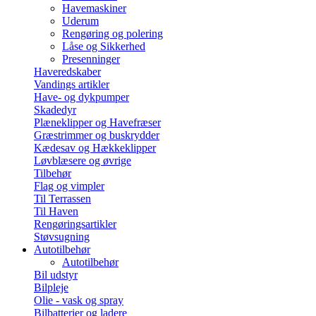
Havemaskiner
Uderum
Rengøring og polering
Låse og Sikkerhed
Presenninger
Haveredskaber
Vandings artikler
Have- og dykpumper
Skadedyr
Plæneklipper og Havefræser
Græstrimmer og buskrydder
Kædesav og Hækkeklipper
Løvblæsere og øvrige
Tilbehør
Flag og vimpler
Til Terrassen
Til Haven
Rengøringsartikler
Støvsugning
Autotilbehør
Autotilbehør
Bil udstyr
Bilpleje
Olie - vask og spray
Bilbatterier og ladere