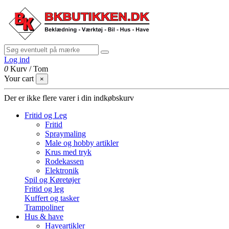
Log ind
0
Kurv
/
Tom
Your cart
×
Der er ikke flere varer i din indkøbskurv
Fritid og Leg
Fritid
Spraymaling
Male og hobby artikler
Krus med tryk
Rodekassen
Elektronik
Spil og Køretøjer
Fritid og leg
Kuffert og tasker
Trampoliner
Hus & have
Haveartikler