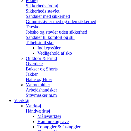
Fodtøj
Sikkerheds fodtøj
Sikkerheds støvlet
Sandaler med sikkerhed
Gummistøvler med og uden sikkerhed
Træsko
Jobsko og støvler uden sikkerhed
Sandaler til komfort og stil
Tilbehør til sko
Indlægssåler
Vedligehold af sko
Outdoor & Fritid
Overdele
Bukser og Shorts
Jakker
Hatte og Huer
Værnemidler
Arbejdshandsker
Støvmasker m.m
Værktøj
Værktøj
Håndværktøj
Måleværktøj
Hammre og save
Topnøgler & fastnøgler