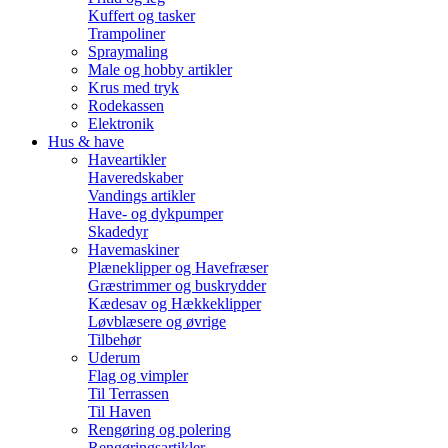
Kuffert og tasker
Trampoliner
Spraymaling
Male og hobby artikler
Krus med tryk
Rodekassen
Elektronik
Hus & have
Haveartikler
Haveredskaber
Vandings artikler
Have- og dykpumper
Skadedyr
Havemaskiner
Plæneklipper og Havefræser
Græstrimmer og buskrydder
Kædesav og Hækkeklipper
Løvblæsere og øvrige
Tilbehør
Uderum
Flag og vimpler
Til Terrassen
Til Haven
Rengøring og polering
Rengøringsartikler