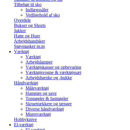
Tilbehør til sko
Indlægssåler
Vedligehold af sko
Overdele
Bukser og Shorts
Jakker
Hatte og Huer
Arbejdshandsker
Støvmasker m.m
Værktøj
Værktøj
Arbejdslamper
Værktøjskasser og opbevaring
Værktøjsvogne & værktøjssæt
Arbejdsbænke og -bukke
Håndværktøj
Måleværktøj
Hammre og save
Topnøgler & fastnøgler
Skruetrækkere og tænger
Diverse håndværktøj
Murerværktøj
Hobbyknive
El-værktøj
El-værktøj