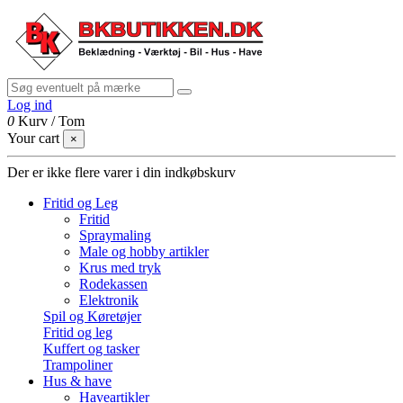
Log ind
0
Kurv
/
Tom
Your cart
×
Der er ikke flere varer i din indkøbskurv
Fritid og Leg
Fritid
Spraymaling
Male og hobby artikler
Krus med tryk
Rodekassen
Elektronik
Spil og Køretøjer
Fritid og leg
Kuffert og tasker
Trampoliner
Hus & have
Haveartikler