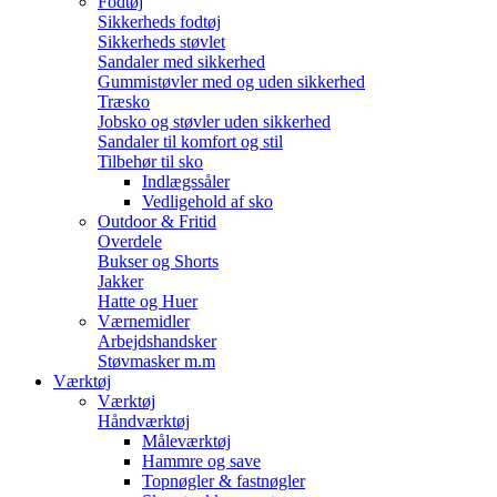
Fodtøj
Sikkerheds fodtøj
Sikkerheds støvlet
Sandaler med sikkerhed
Gummistøvler med og uden sikkerhed
Træsko
Jobsko og støvler uden sikkerhed
Sandaler til komfort og stil
Tilbehør til sko
Indlægssåler
Vedligehold af sko
Outdoor & Fritid
Overdele
Bukser og Shorts
Jakker
Hatte og Huer
Værnemidler
Arbejdshandsker
Støvmasker m.m
Værktøj
Værktøj
Håndværktøj
Måleværktøj
Hammre og save
Topnøgler & fastnøgler