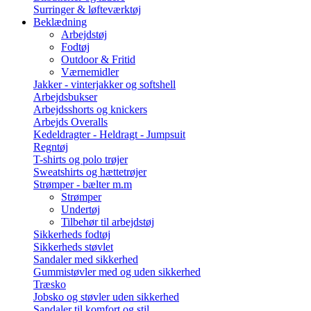
Surringer & løfteværktøj
Beklædning
Arbejdstøj
Fodtøj
Outdoor & Fritid
Værnemidler
Jakker - vinterjakker og softshell
Arbejdsbukser
Arbejdsshorts og knickers
Arbejds Overalls
Kedeldragter - Heldragt - Jumpsuit
Regntøj
T-shirts og polo trøjer
Sweatshirts og hættetrøjer
Strømper - bælter m.m
Strømper
Undertøj
Tilbehør til arbejdstøj
Sikkerheds fodtøj
Sikkerheds støvlet
Sandaler med sikkerhed
Gummistøvler med og uden sikkerhed
Træsko
Jobsko og støvler uden sikkerhed
Sandaler til komfort og stil