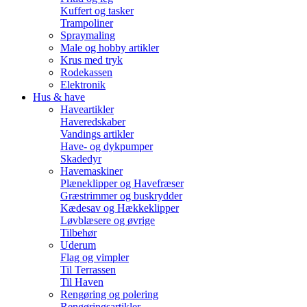
Kuffert og tasker
Trampoliner
Spraymaling
Male og hobby artikler
Krus med tryk
Rodekassen
Elektronik
Hus & have
Haveartikler
Haveredskaber
Vandings artikler
Have- og dykpumper
Skadedyr
Havemaskiner
Plæneklipper og Havefræser
Græstrimmer og buskrydder
Kædesav og Hækkeklipper
Løvblæsere og øvrige
Tilbehør
Uderum
Flag og vimpler
Til Terrassen
Til Haven
Rengøring og polering
Rengøringsartikler