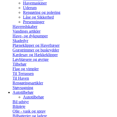
Havemaskiner
Uderum
Rengøring og polering
Låse og Sikkerhed
Presenninger
Haveredskaber
Vandings artikler
Have- og dykpumper
Skadedyr
Plæneklipper og Havefræser
Græstrimmer og buskrydder
Kædesav og Hækkeklipper
Løvblæsere og øvrige
Tilbehør
Flag og vimpler
Til Terrassen
Til Haven
Rengøringsartikler
Støvsugning
Autotilbehør
Autotilbehør
Bil udstyr
Bilpleje
Olie - vask og spray
Bilbatterier og ladere