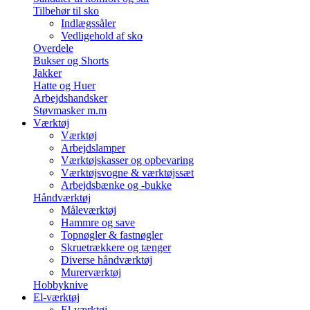
Tilbehør til sko
Indlægssåler
Vedligehold af sko
Overdele
Bukser og Shorts
Jakker
Hatte og Huer
Arbejdshandsker
Støvmasker m.m
Værktøj
Værktøj
Arbejdslamper
Værktøjskasser og opbevaring
Værktøjsvogne & værktøjssæt
Arbejdsbænke og -bukke
Håndværktøj
Måleværktøj
Hammre og save
Topnøgler & fastnøgler
Skruetrækkere og tænger
Diverse håndværktøj
Murerværktøj
Hobbyknive
El-værktøj
El-værktøj