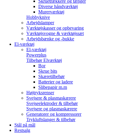
Skruetrækkere og tænger
Diverse håndværktøj
Murerværktøj
Hobbyknive
Arbejdslamper
Værktøjskasser og opbevaring
Værktøjsvogne & værktøjssæt
Arbejdsbænke og -bukke
El-værktøj
El-værktøj
Powerplus
Tilbehør Elværktøj
Bor
Skrue bits
Skæretilbehør
Batterier og ladere
Slibepapir m.m
Højtryksrenser
Svejsere & plasmaskærere
Svejseelektroder & tilbehør
Svejsere og plasmaskærere
Generatorer og kompressorer
Trykluftslanger & tilbehør
Stål på mål
Restsalg