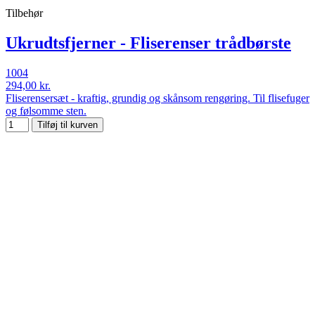
Tilbehør
Ukrudtsfjerner - Fliserenser trådbørste
1004
294,00 kr.
Fliserensersæt - kraftig, grundig og skånsom rengøring. Til flisefuger
og følsomme sten.
Tilføj til kurven