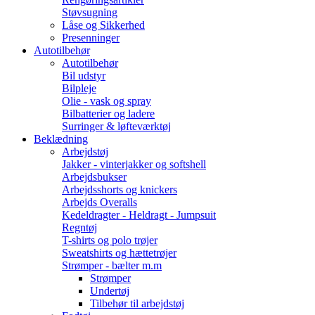
Støvsugning
Låse og Sikkerhed
Presenninger
Autotilbehør
Autotilbehør
Bil udstyr
Bilpleje
Olie - vask og spray
Bilbatterier og ladere
Surringer & løfteværktøj
Beklædning
Arbejdstøj
Jakker - vinterjakker og softshell
Arbejdsbukser
Arbejdsshorts og knickers
Arbejds Overalls
Kedeldragter - Heldragt - Jumpsuit
Regntøj
T-shirts og polo trøjer
Sweatshirts og hættetrøjer
Strømper - bælter m.m
Strømper
Undertøj
Tilbehør til arbejdstøj