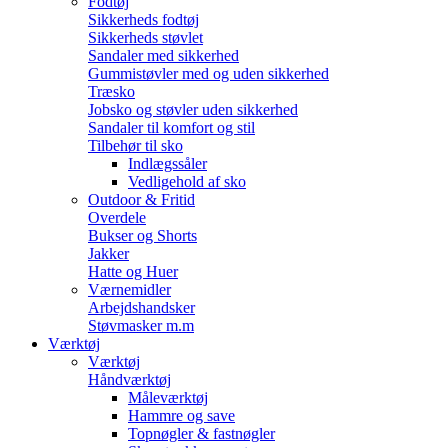
Fodtøj
Sikkerheds fodtøj
Sikkerheds støvlet
Sandaler med sikkerhed
Gummistøvler med og uden sikkerhed
Træsko
Jobsko og støvler uden sikkerhed
Sandaler til komfort og stil
Tilbehør til sko
Indlægssåler
Vedligehold af sko
Outdoor & Fritid
Overdele
Bukser og Shorts
Jakker
Hatte og Huer
Værnemidler
Arbejdshandsker
Støvmasker m.m
Værktøj
Værktøj
Håndværktøj
Måleværktøj
Hammre og save
Topnøgler & fastnøgler