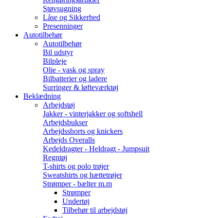
Støvsugning
Låse og Sikkerhed
Presenninger
Autotilbehør
Autotilbehør
Bil udstyr
Bilpleje
Olie - vask og spray
Bilbatterier og ladere
Surringer & løfteværktøj
Beklædning
Arbejdstøj
Jakker - vinterjakker og softshell
Arbejdsbukser
Arbejdsshorts og knickers
Arbejds Overalls
Kedeldragter - Heldragt - Jumpsuit
Regntøj
T-shirts og polo trøjer
Sweatshirts og hættetrøjer
Strømper - bælter m.m
Strømper
Undertøj
Tilbehør til arbejdstøj