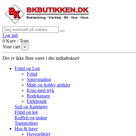
Log ind
0
Kurv
/
Tom
Your cart
×
Der er ikke flere varer i din indkøbskurv
Fritid og Leg
Fritid
Spraymaling
Male og hobby artikler
Krus med tryk
Rodekassen
Elektronik
Spil og Køretøjer
Fritid og leg
Kuffert og tasker
Trampoliner
Hus & have
Haveartikler