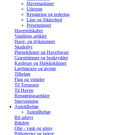
Havemaskiner
Uderum
Rengøring og polering
Låse og Sikkerhed
Presenninger
Haveredskaber
Vandings artikler
Have- og dykpumper
Skadedyr
Plæneklipper og Havefræser
Græstrimmer og buskrydder
Kædesav og Hækkeklipper
Løvblæsere og øvrige
Tilbehør
Flag og vimpler
Til Terrassen
Til Haven
Rengøringsartikler
Støvsugning
Autotilbehør
Autotilbehør
Bil udstyr
Bilpleje
Olie - vask og spray
Bilbatterier og ladere