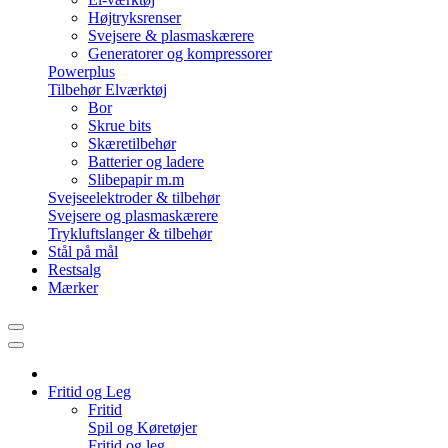
Højtryksrenser
Svejsere & plasmaskærere
Generatorer og kompressorer
Powerplus
Tilbehør Elværktøj
Bor
Skrue bits
Skæretilbehør
Batterier og ladere
Slibepapir m.m
Svejseelektroder & tilbehør
Svejsere og plasmaskærere
Trykluftslanger & tilbehør
Stål på mål
Restsalg
Mærker
Fritid og Leg
Fritid
Spil og Køretøjer
Fritid og leg