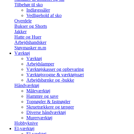
Tilbehør til sko
Indlægssåler
Vedligehold af sko
Overdele
Bukser og Shorts
Jakker
Hatte og Huer
Arbejdshandsker
Støvmasker m.m
Værktøj
Værktøj
Arbejdslamper
Værktøjskasser og opbevaring
Værktøjsvogne & værktøjssæt
Arbejdsbænke og -bukke
Håndværktøj
Måleværktøj
Hammre og save
Topnøgler & fastnøgler
Skruetrækkere og tænger
Diverse håndværktøj
Murerværktøj
Hobbyknive
El-værktøj
El-værktøj