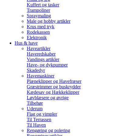
Kuffert og tasker
Trampoliner
Spraymaling
Male og hobby artikler
Krus med tryk
Rodekassen
Elektronik
Hus & have
Haveartikler
Haveredskaber
Vandings artikler
Have- og dykpumper
Skadedyr
Havemaskiner
Plæneklipper og Havefræser
Græstrimmer og buskrydder
Kædesav og Hækkeklipper
Løvblæsere og øvrige
Tilbehør
Uderum
Flag og vimpler
Til Terrassen
Til Haven
Rengøring og polering
Rengøringsartikler