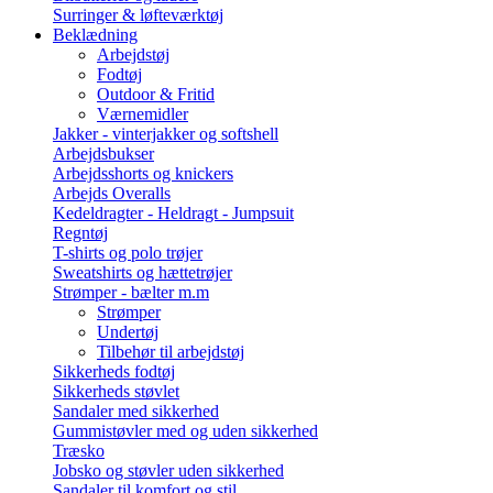
Surringer & løfteværktøj
Beklædning
Arbejdstøj
Fodtøj
Outdoor & Fritid
Værnemidler
Jakker - vinterjakker og softshell
Arbejdsbukser
Arbejdsshorts og knickers
Arbejds Overalls
Kedeldragter - Heldragt - Jumpsuit
Regntøj
T-shirts og polo trøjer
Sweatshirts og hættetrøjer
Strømper - bælter m.m
Strømper
Undertøj
Tilbehør til arbejdstøj
Sikkerheds fodtøj
Sikkerheds støvlet
Sandaler med sikkerhed
Gummistøvler med og uden sikkerhed
Træsko
Jobsko og støvler uden sikkerhed
Sandaler til komfort og stil