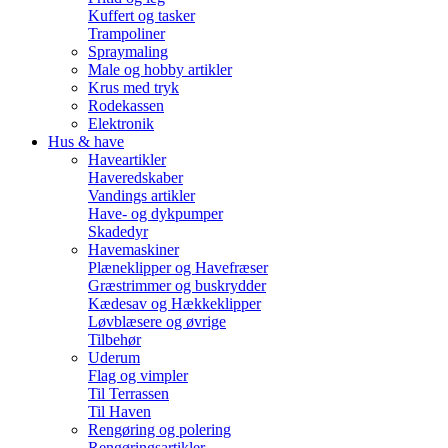
Kuffert og tasker
Trampoliner
Spraymaling
Male og hobby artikler
Krus med tryk
Rodekassen
Elektronik
Hus & have
Haveartikler
Haveredskaber
Vandings artikler
Have- og dykpumper
Skadedyr
Havemaskiner
Plæneklipper og Havefræser
Græstrimmer og buskrydder
Kædesav og Hækkeklipper
Løvblæsere og øvrige
Tilbehør
Uderum
Flag og vimpler
Til Terrassen
Til Haven
Rengøring og polering
Rengøringsartikler