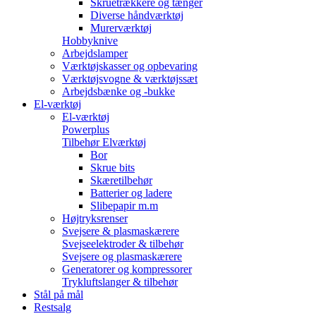
Skruetrækkere og tænger
Diverse håndværktøj
Murerværktøj
Hobbyknive
Arbejdslamper
Værktøjskasser og opbevaring
Værktøjsvogne & værktøjssæt
Arbejdsbænke og -bukke
El-værktøj
El-værktøj
Powerplus
Tilbehør Elværktøj
Bor
Skrue bits
Skæretilbehør
Batterier og ladere
Slibepapir m.m
Højtryksrenser
Svejsere & plasmaskærere
Svejseelektroder & tilbehør
Svejsere og plasmaskærere
Generatorer og kompressorer
Trykluftslanger & tilbehør
Stål på mål
Restsalg