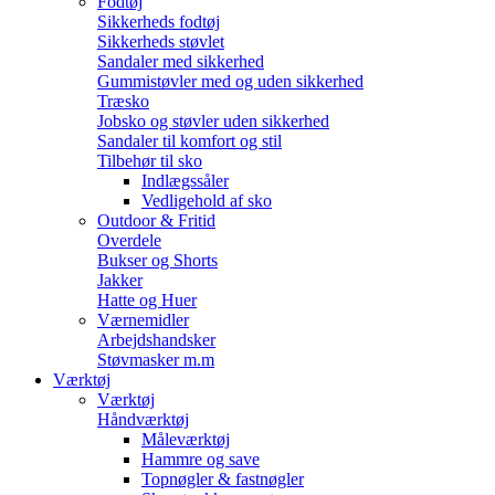
Fodtøj
Sikkerheds fodtøj
Sikkerheds støvlet
Sandaler med sikkerhed
Gummistøvler med og uden sikkerhed
Træsko
Jobsko og støvler uden sikkerhed
Sandaler til komfort og stil
Tilbehør til sko
Indlægssåler
Vedligehold af sko
Outdoor & Fritid
Overdele
Bukser og Shorts
Jakker
Hatte og Huer
Værnemidler
Arbejdshandsker
Støvmasker m.m
Værktøj
Værktøj
Håndværktøj
Måleværktøj
Hammre og save
Topnøgler & fastnøgler