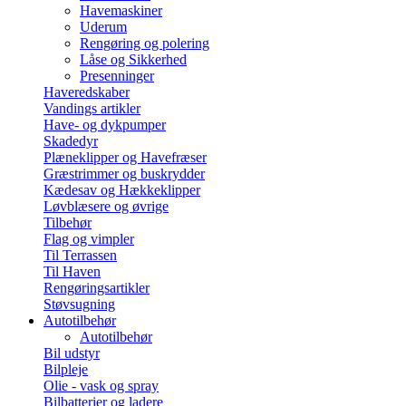
Havemaskiner
Uderum
Rengøring og polering
Låse og Sikkerhed
Presenninger
Haveredskaber
Vandings artikler
Have- og dykpumper
Skadedyr
Plæneklipper og Havefræser
Græstrimmer og buskrydder
Kædesav og Hækkeklipper
Løvblæsere og øvrige
Tilbehør
Flag og vimpler
Til Terrassen
Til Haven
Rengøringsartikler
Støvsugning
Autotilbehør
Autotilbehør
Bil udstyr
Bilpleje
Olie - vask og spray
Bilbatterier og ladere