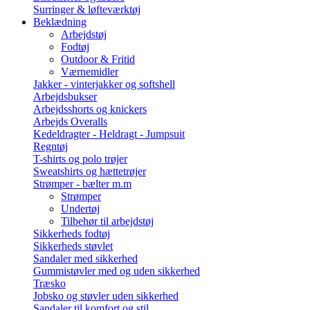
Surringer & løfteværktøj
Beklædning
Arbejdstøj
Fodtøj
Outdoor & Fritid
Værnemidler
Jakker - vinterjakker og softshell
Arbejdsbukser
Arbejdsshorts og knickers
Arbejds Overalls
Kedeldragter - Heldragt - Jumpsuit
Regntøj
T-shirts og polo trøjer
Sweatshirts og hættetrøjer
Strømper - bælter m.m
Strømper
Undertøj
Tilbehør til arbejdstøj
Sikkerheds fodtøj
Sikkerheds støvlet
Sandaler med sikkerhed
Gummistøvler med og uden sikkerhed
Træsko
Jobsko og støvler uden sikkerhed
Sandaler til komfort og stil