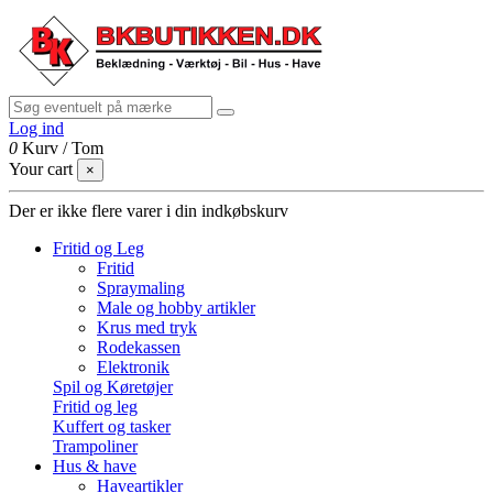
Log ind
0
Kurv
/
Tom
Your cart
×
Der er ikke flere varer i din indkøbskurv
Fritid og Leg
Fritid
Spraymaling
Male og hobby artikler
Krus med tryk
Rodekassen
Elektronik
Spil og Køretøjer
Fritid og leg
Kuffert og tasker
Trampoliner
Hus & have
Haveartikler