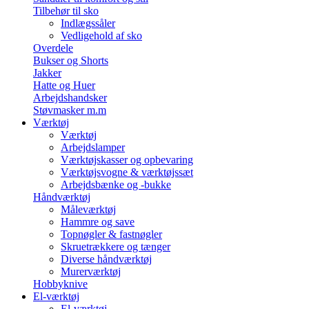
Tilbehør til sko
Indlægssåler
Vedligehold af sko
Overdele
Bukser og Shorts
Jakker
Hatte og Huer
Arbejdshandsker
Støvmasker m.m
Værktøj
Værktøj
Arbejdslamper
Værktøjskasser og opbevaring
Værktøjsvogne & værktøjssæt
Arbejdsbænke og -bukke
Håndværktøj
Måleværktøj
Hammre og save
Topnøgler & fastnøgler
Skruetrækkere og tænger
Diverse håndværktøj
Murerværktøj
Hobbyknive
El-værktøj
El-værktøj