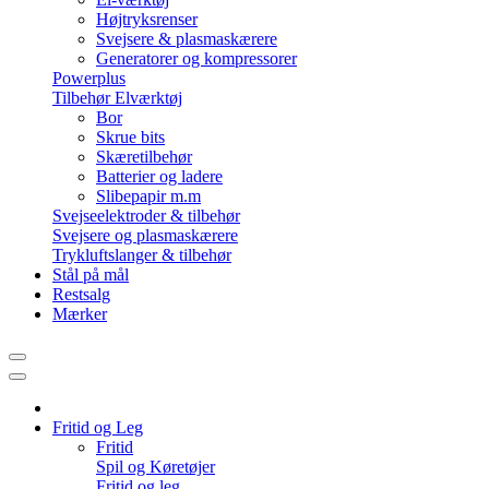
Højtryksrenser
Svejsere & plasmaskærere
Generatorer og kompressorer
Powerplus
Tilbehør Elværktøj
Bor
Skrue bits
Skæretilbehør
Batterier og ladere
Slibepapir m.m
Svejseelektroder & tilbehør
Svejsere og plasmaskærere
Trykluftslanger & tilbehør
Stål på mål
Restsalg
Mærker
Fritid og Leg
Fritid
Spil og Køretøjer
Fritid og leg