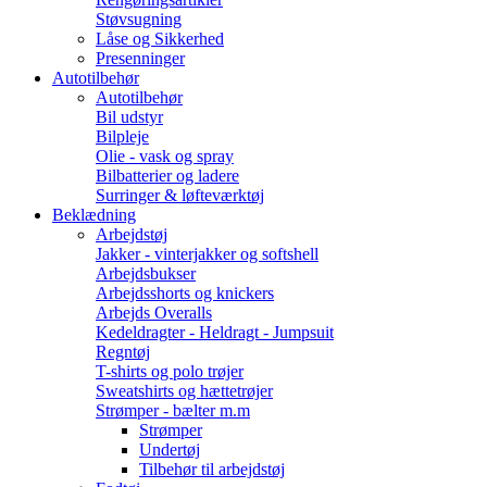
Støvsugning
Låse og Sikkerhed
Presenninger
Autotilbehør
Autotilbehør
Bil udstyr
Bilpleje
Olie - vask og spray
Bilbatterier og ladere
Surringer & løfteværktøj
Beklædning
Arbejdstøj
Jakker - vinterjakker og softshell
Arbejdsbukser
Arbejdsshorts og knickers
Arbejds Overalls
Kedeldragter - Heldragt - Jumpsuit
Regntøj
T-shirts og polo trøjer
Sweatshirts og hættetrøjer
Strømper - bælter m.m
Strømper
Undertøj
Tilbehør til arbejdstøj