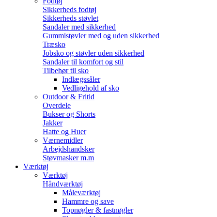
Fodtøj
Sikkerheds fodtøj
Sikkerheds støvlet
Sandaler med sikkerhed
Gummistøvler med og uden sikkerhed
Træsko
Jobsko og støvler uden sikkerhed
Sandaler til komfort og stil
Tilbehør til sko
Indlægssåler
Vedligehold af sko
Outdoor & Fritid
Overdele
Bukser og Shorts
Jakker
Hatte og Huer
Værnemidler
Arbejdshandsker
Støvmasker m.m
Værktøj
Værktøj
Håndværktøj
Måleværktøj
Hammre og save
Topnøgler & fastnøgler