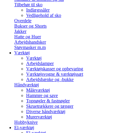
Tilbehør til sko
Indlægssåler
Vedligehold af sko
Overdele
Bukser og Shorts
Jakker
Hatte og Huer
Arbejdshandsker
Støvmasker m.m
Værktøj
Værktøj
Arbejdslamper
Værktøjskasser og opbevaring
Værktøjsvogne & værktøjssæt
Arbejdsbænke og -bukke
Håndværktøj
Måleværktøj
Hammre og save
Topnøgler & fastnøgler
Skruetrækkere og tænger
Diverse håndværktøj
Murerværktøj
Hobbyknive
El-værktøj
El-værktøj