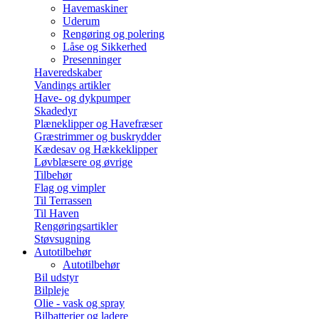
Havemaskiner
Uderum
Rengøring og polering
Låse og Sikkerhed
Presenninger
Haveredskaber
Vandings artikler
Have- og dykpumper
Skadedyr
Plæneklipper og Havefræser
Græstrimmer og buskrydder
Kædesav og Hækkeklipper
Løvblæsere og øvrige
Tilbehør
Flag og vimpler
Til Terrassen
Til Haven
Rengøringsartikler
Støvsugning
Autotilbehør
Autotilbehør
Bil udstyr
Bilpleje
Olie - vask og spray
Bilbatterier og ladere