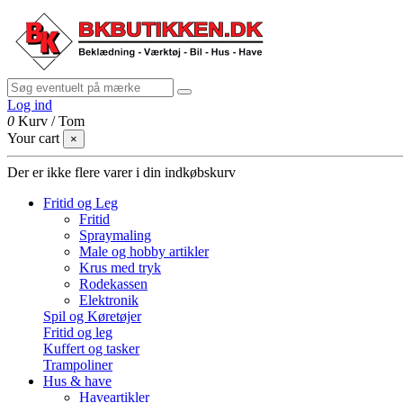
Log ind
0
Kurv
/
Tom
Your cart
×
Der er ikke flere varer i din indkøbskurv
Fritid og Leg
Fritid
Spraymaling
Male og hobby artikler
Krus med tryk
Rodekassen
Elektronik
Spil og Køretøjer
Fritid og leg
Kuffert og tasker
Trampoliner
Hus & have
Haveartikler