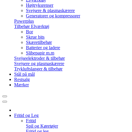
Højtryksrenser
Svejsere & plasmaskærere
Generatorer og kompressorer
Powerplus
Tilbehør Elværktøj
Bor
Skrue bits
Skæretilbehør
Batterier og ladere
Slibepapir m.m
Svejseelektroder & tilbehør
Svejsere og plasmaskærere
Trykluftslanger & tilbehør
Stål på mål
Restsalg
Mærker
Fritid og Leg
Fritid
Spil og Køretøjer
Fritid og leg