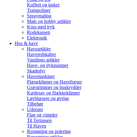
Kuffert og tasker
Trampoliner
Spraymaling
Male og hobby artikler
Krus med tryk
Rodekassen
Elektronik
Hus & have
Haveartikler
Haveredskaber
Vandings artikler
Have- og dykpumper
Skadedyr
Havemaskiner
Plæneklipper og Havefræser
Græstrimmer og buskrydder
Kædesav og Hækkeklipper
Løvblæsere og øvrige
Tilbehør
Uderum
Flag og vimpler
Til Terrassen
Til Haven
Rengøring og polering
Rengøringsartikler