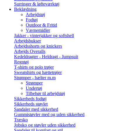
Surringer & løfteværktøj
Beklædning
Arbejdstøj
Fodtøj
Outdoor & Fritid
Værnemidler
Jakker - vinterjakker og softshell
Arbejdsbukser
Arbejdsshorts og knickers
Arbejds Overalls
Kedeldragter - Heldragt - Jumpsuit
Regntøj
T-shirts og polo trøjer
Sweatshirts og hættetrøjer
Strømper - bælter m.m
Strømper
Undertøj
Tilbehør til arbejdstøj
Sikkerheds fodtøj
Sikkerheds støvlet
Sandaler med sikkerhed
Gummistøvler med og uden sikkerhed
Træsko
Jobsko og støvler uden sikkerhed
Sandaler til komfort og stil