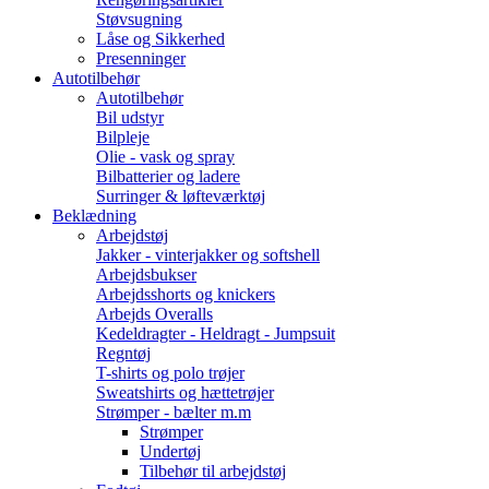
Støvsugning
Låse og Sikkerhed
Presenninger
Autotilbehør
Autotilbehør
Bil udstyr
Bilpleje
Olie - vask og spray
Bilbatterier og ladere
Surringer & løfteværktøj
Beklædning
Arbejdstøj
Jakker - vinterjakker og softshell
Arbejdsbukser
Arbejdsshorts og knickers
Arbejds Overalls
Kedeldragter - Heldragt - Jumpsuit
Regntøj
T-shirts og polo trøjer
Sweatshirts og hættetrøjer
Strømper - bælter m.m
Strømper
Undertøj
Tilbehør til arbejdstøj