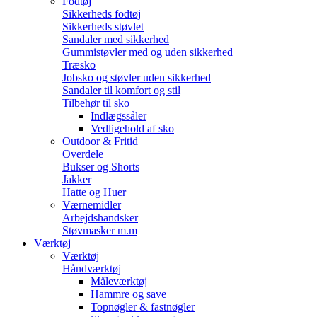
Fodtøj
Sikkerheds fodtøj
Sikkerheds støvlet
Sandaler med sikkerhed
Gummistøvler med og uden sikkerhed
Træsko
Jobsko og støvler uden sikkerhed
Sandaler til komfort og stil
Tilbehør til sko
Indlægssåler
Vedligehold af sko
Outdoor & Fritid
Overdele
Bukser og Shorts
Jakker
Hatte og Huer
Værnemidler
Arbejdshandsker
Støvmasker m.m
Værktøj
Værktøj
Håndværktøj
Måleværktøj
Hammre og save
Topnøgler & fastnøgler