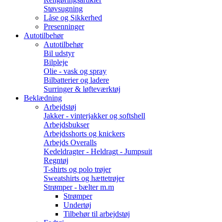
Støvsugning
Låse og Sikkerhed
Presenninger
Autotilbehør
Autotilbehør
Bil udstyr
Bilpleje
Olie - vask og spray
Bilbatterier og ladere
Surringer & løfteværktøj
Beklædning
Arbejdstøj
Jakker - vinterjakker og softshell
Arbejdsbukser
Arbejdsshorts og knickers
Arbejds Overalls
Kedeldragter - Heldragt - Jumpsuit
Regntøj
T-shirts og polo trøjer
Sweatshirts og hættetrøjer
Strømper - bælter m.m
Strømper
Undertøj
Tilbehør til arbejdstøj