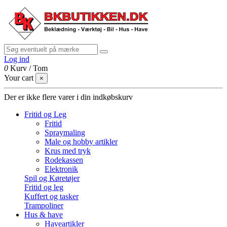
Log ind
0
Kurv
/
Tom
Your cart
×
Der er ikke flere varer i din indkøbskurv
Fritid og Leg
Fritid
Spraymaling
Male og hobby artikler
Krus med tryk
Rodekassen
Elektronik
Spil og Køretøjer
Fritid og leg
Kuffert og tasker
Trampoliner
Hus & have
Haveartikler