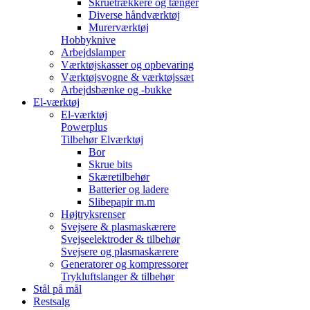
Skruetrækkere og tænger
Diverse håndværktøj
Murerværktøj
Hobbyknive
Arbejdslamper
Værktøjskasser og opbevaring
Værktøjsvogne & værktøjssæt
Arbejdsbænke og -bukke
El-værktøj
El-værktøj
Powerplus
Tilbehør Elværktøj
Bor
Skrue bits
Skæretilbehør
Batterier og ladere
Slibepapir m.m
Højtryksrenser
Svejsere & plasmaskærere
Svejseelektroder & tilbehør
Svejsere og plasmaskærere
Generatorer og kompressorer
Trykluftslanger & tilbehør
Stål på mål
Restsalg