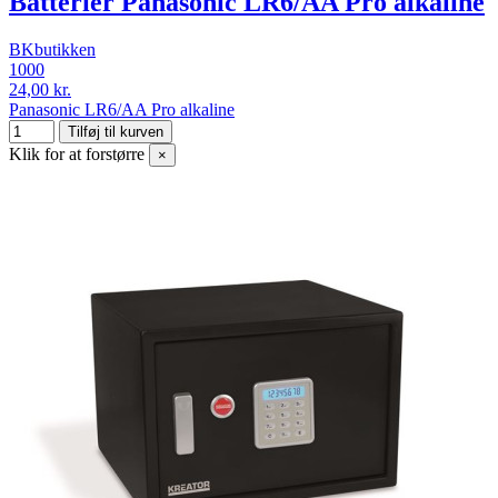
Batterier Panasonic LR6/AA Pro alkaline
BKbutikken
1000
24,00 kr.
Panasonic LR6/AA Pro alkaline
Tilføj til kurven
Klik for at forstørre
×