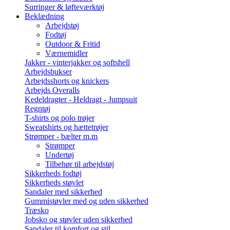
Surringer & løfteværktøj
Beklædning
Arbejdstøj
Fodtøj
Outdoor & Fritid
Værnemidler
Jakker - vinterjakker og softshell
Arbejdsbukser
Arbejdsshorts og knickers
Arbejds Overalls
Kedeldragter - Heldragt - Jumpsuit
Regntøj
T-shirts og polo trøjer
Sweatshirts og hættetrøjer
Strømper - bælter m.m
Strømper
Undertøj
Tilbehør til arbejdstøj
Sikkerheds fodtøj
Sikkerheds støvlet
Sandaler med sikkerhed
Gummistøvler med og uden sikkerhed
Træsko
Jobsko og støvler uden sikkerhed
Sandaler til komfort og stil