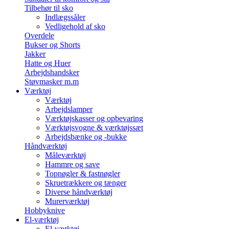
Tilbehør til sko
Indlægssåler
Vedligehold af sko
Overdele
Bukser og Shorts
Jakker
Hatte og Huer
Arbejdshandsker
Støvmasker m.m
Værktøj
Værktøj
Arbejdslamper
Værktøjskasser og opbevaring
Værktøjsvogne & værktøjssæt
Arbejdsbænke og -bukke
Håndværktøj
Måleværktøj
Hammre og save
Topnøgler & fastnøgler
Skruetrækkere og tænger
Diverse håndværktøj
Murerværktøj
Hobbyknive
El-værktøj
El-værktøj