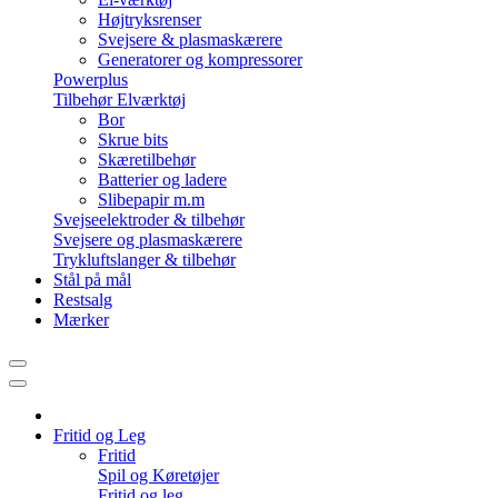
Højtryksrenser
Svejsere & plasmaskærere
Generatorer og kompressorer
Powerplus
Tilbehør Elværktøj
Bor
Skrue bits
Skæretilbehør
Batterier og ladere
Slibepapir m.m
Svejseelektroder & tilbehør
Svejsere og plasmaskærere
Trykluftslanger & tilbehør
Stål på mål
Restsalg
Mærker
Fritid og Leg
Fritid
Spil og Køretøjer
Fritid og leg