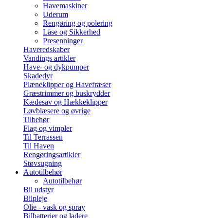
Havemaskiner
Uderum
Rengøring og polering
Låse og Sikkerhed
Presenninger
Haveredskaber
Vandings artikler
Have- og dykpumper
Skadedyr
Plæneklipper og Havefræser
Græstrimmer og buskrydder
Kædesav og Hækkeklipper
Løvblæsere og øvrige
Tilbehør
Flag og vimpler
Til Terrassen
Til Haven
Rengøringsartikler
Støvsugning
Autotilbehør
Autotilbehør
Bil udstyr
Bilpleje
Olie - vask og spray
Bilbatterier og ladere