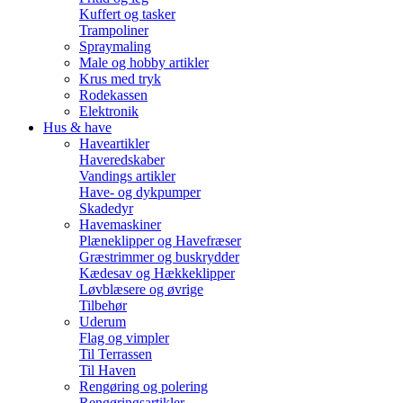
Kuffert og tasker
Trampoliner
Spraymaling
Male og hobby artikler
Krus med tryk
Rodekassen
Elektronik
Hus & have
Haveartikler
Haveredskaber
Vandings artikler
Have- og dykpumper
Skadedyr
Havemaskiner
Plæneklipper og Havefræser
Græstrimmer og buskrydder
Kædesav og Hækkeklipper
Løvblæsere og øvrige
Tilbehør
Uderum
Flag og vimpler
Til Terrassen
Til Haven
Rengøring og polering
Rengøringsartikler