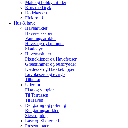
Male og hobby artikler
Krus med tryk
Rodekassen
Elektronik
Hus & have
Haveartikler
Haveredskaber
Vandings artikler
Have- og dykpumper
Skadedyr
Havemaskiner
Plæneklipper og Havefræser
Græstrimmer og buskrydder
Kædesav og Hækkeklipper
Løvblæsere og øvrige
Tilbehør
Uderum
Flag og vimpler
Til Terrassen
Til Haven
Rengøring og polering
Rengøringsartikler
Støvsugning
Låse og Sikkerhed
Presenninger