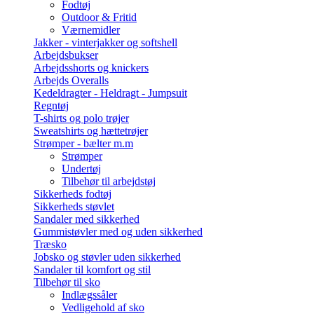
Fodtøj
Outdoor & Fritid
Værnemidler
Jakker - vinterjakker og softshell
Arbejdsbukser
Arbejdsshorts og knickers
Arbejds Overalls
Kedeldragter - Heldragt - Jumpsuit
Regntøj
T-shirts og polo trøjer
Sweatshirts og hættetrøjer
Strømper - bælter m.m
Strømper
Undertøj
Tilbehør til arbejdstøj
Sikkerheds fodtøj
Sikkerheds støvlet
Sandaler med sikkerhed
Gummistøvler med og uden sikkerhed
Træsko
Jobsko og støvler uden sikkerhed
Sandaler til komfort og stil
Tilbehør til sko
Indlægssåler
Vedligehold af sko