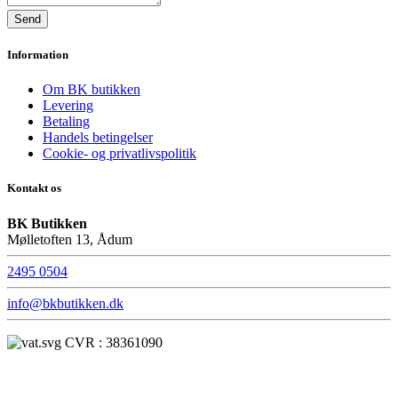
Information
Om BK butikken
Levering
Betaling
Handels betingelser
Cookie- og privatlivspolitik
Kontakt os
BK Butikken
Mølletoften 13, Ådum
2495 0504
info@bkbutikken.dk
CVR : 38361090