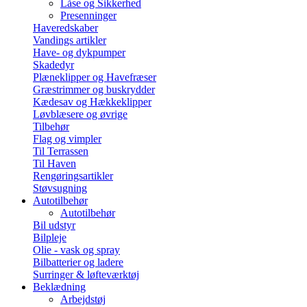
Låse og Sikkerhed
Presenninger
Haveredskaber
Vandings artikler
Have- og dykpumper
Skadedyr
Plæneklipper og Havefræser
Græstrimmer og buskrydder
Kædesav og Hækkeklipper
Løvblæsere og øvrige
Tilbehør
Flag og vimpler
Til Terrassen
Til Haven
Rengøringsartikler
Støvsugning
Autotilbehør
Autotilbehør
Bil udstyr
Bilpleje
Olie - vask og spray
Bilbatterier og ladere
Surringer & løfteværktøj
Beklædning
Arbejdstøj