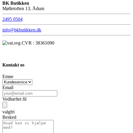
BK Butikken
Mølletoften 13, Ådum
2495 0504
info@bkbutikken.dk
CVR : 38361090
Kontakt os
Emne
Email
Vedhæftet fil
valgfri
Besked