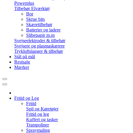
Powerplus
Tilbehør Elværktøj
Bor
Skrue bits
Skæretilbehør
Batterier og ladere
Slibepapir m.m
Svejseelektroder & tilbehør
Svejsere og plasmaskærere
Trykluftslanger & tilbehør
Stål på mål
Restsalg
Mærker
Fritid og Leg
Fritid
Spil og Køretøjer
Fritid og leg
Kuffert og tasker
Trampoliner
Spraymaling