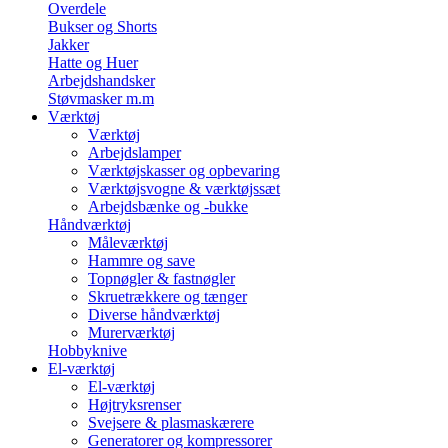
Overdele
Bukser og Shorts
Jakker
Hatte og Huer
Arbejdshandsker
Støvmasker m.m
Værktøj
Værktøj
Arbejdslamper
Værktøjskasser og opbevaring
Værktøjsvogne & værktøjssæt
Arbejdsbænke og -bukke
Håndværktøj
Måleværktøj
Hammre og save
Topnøgler & fastnøgler
Skruetrækkere og tænger
Diverse håndværktøj
Murerværktøj
Hobbyknive
El-værktøj
El-værktøj
Højtryksrenser
Svejsere & plasmaskærere
Generatorer og kompressorer