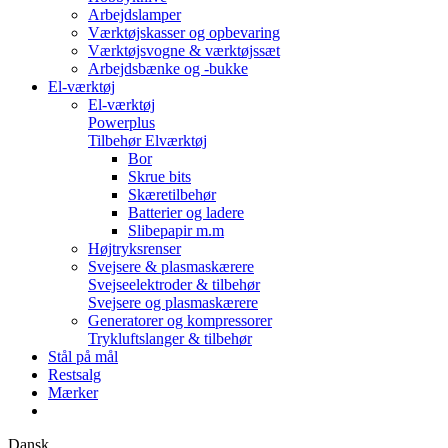
Arbejdslamper
Værktøjskasser og opbevaring
Værktøjsvogne & værktøjssæt
Arbejdsbænke og -bukke
El-værktøj
El-værktøj
Powerplus
Tilbehør Elværktøj
Bor
Skrue bits
Skæretilbehør
Batterier og ladere
Slibepapir m.m
Højtryksrenser
Svejsere & plasmaskærere
Svejseelektroder & tilbehør
Svejsere og plasmaskærere
Generatorer og kompressorer
Trykluftslanger & tilbehør
Stål på mål
Restsalg
Mærker
Dansk