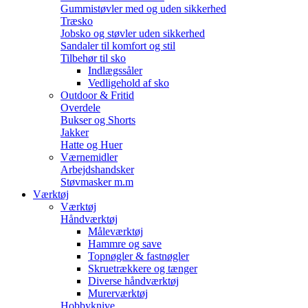
Gummistøvler med og uden sikkerhed
Træsko
Jobsko og støvler uden sikkerhed
Sandaler til komfort og stil
Tilbehør til sko
Indlægssåler
Vedligehold af sko
Outdoor & Fritid
Overdele
Bukser og Shorts
Jakker
Hatte og Huer
Værnemidler
Arbejdshandsker
Støvmasker m.m
Værktøj
Værktøj
Håndværktøj
Måleværktøj
Hammre og save
Topnøgler & fastnøgler
Skruetrækkere og tænger
Diverse håndværktøj
Murerværktøj
Hobbyknive