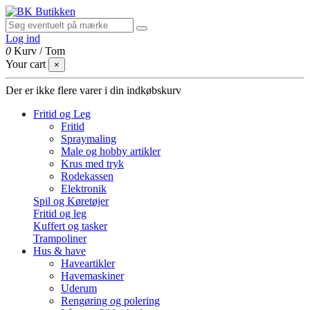
Log ind
0
Kurv
/
Tom
Your cart
×
Der er ikke flere varer i din indkøbskurv
Fritid og Leg
Fritid
Spraymaling
Male og hobby artikler
Krus med tryk
Rodekassen
Elektronik
Spil og Køretøjer
Fritid og leg
Kuffert og tasker
Trampoliner
Hus & have
Haveartikler
Havemaskiner
Uderum
Rengøring og polering