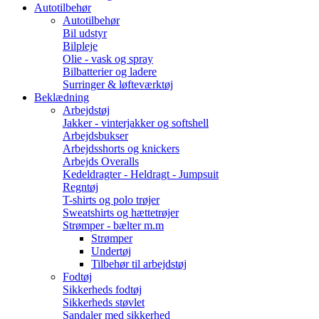
Autotilbehør
Autotilbehør
Bil udstyr
Bilpleje
Olie - vask og spray
Bilbatterier og ladere
Surringer & løfteværktøj
Beklædning
Arbejdstøj
Jakker - vinterjakker og softshell
Arbejdsbukser
Arbejdsshorts og knickers
Arbejds Overalls
Kedeldragter - Heldragt - Jumpsuit
Regntøj
T-shirts og polo trøjer
Sweatshirts og hættetrøjer
Strømper - bælter m.m
Strømper
Undertøj
Tilbehør til arbejdstøj
Fodtøj
Sikkerheds fodtøj
Sikkerheds støvlet
Sandaler med sikkerhed