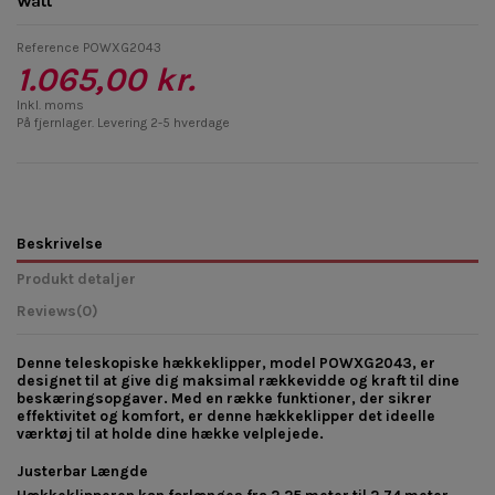
Watt
Reference
POWXG2043
1.065,00 kr.
Inkl. moms
På fjernlager. Levering 2-5 hverdage
Beskrivelse
Produkt detaljer
Reviews
(0)
Denne teleskopiske hækkeklipper, model POWXG2043, er
designet til at give dig maksimal rækkevidde og kraft til dine
beskæringsopgaver. Med en række funktioner, der sikrer
effektivitet og komfort, er denne hækkeklipper det ideelle
værktøj til at holde dine hække velplejede.
Justerbar Længde